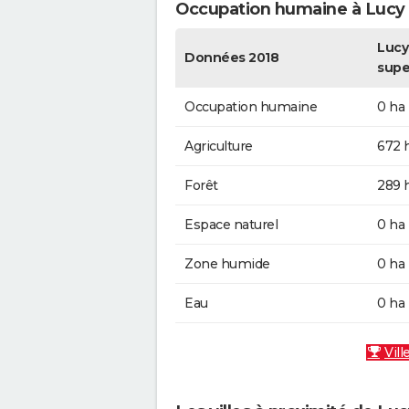
Occupation humaine à Lucy
Lucy 
Données 2018
supe
Occupation humaine
0 ha
Agriculture
672 
Forêt
289 
Espace naturel
0 ha
Zone humide
0 ha
Eau
0 ha
Vill