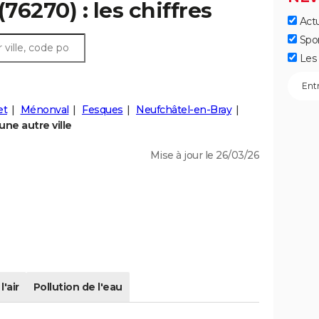
76270) : les chiffres
Actu
Spo
Les 
et
Ménonval
Fesques
Neufchâtel-en-Bray
ne autre ville
Mise à jour le 26/03/26
l'air
Pollution de l'eau