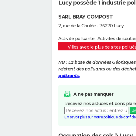
Lucy possède 1 industrie poll
SARL BRAY COMPOST
2, rue de la Goulée - 76270 Lucy
Activité polluante : Activités de souti
Villes avec le plus de sites pollué
NB : La base de données Géorisques re
rejetant des polluants ou des déche
polluants.
A ne pas manquer
Recevez nos astuces et bons plans
J
En savoir plus sur notre politique de confiden
Occupation des sols à Lucy