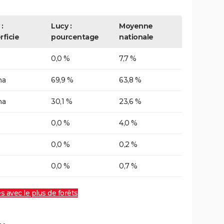
:
Lucy :
Moyenne
rficie
pourcentage
nationale
0,0 %
7,7 %
ha
69,9 %
63,8 %
ha
30,1 %
23,6 %
0,0 %
4,0 %
0,0 %
0,2 %
0,0 %
0,7 %
es avec le plus de forêts