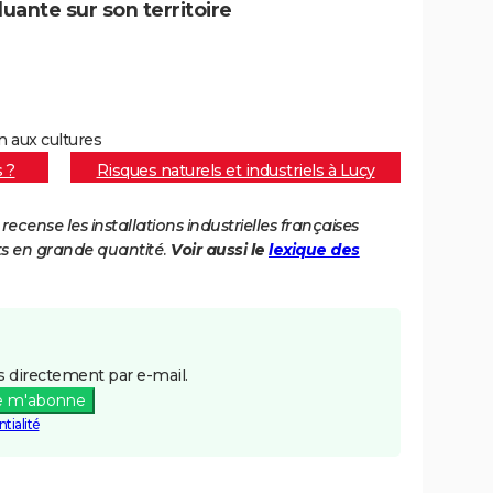
uante sur son territoire
en aux cultures
s ?
Risques naturels et industriels à Lucy
cense les installations industrielles françaises
ts en grande quantité.
Voir aussi le
lexique des
 directement par e-mail.
e m'abonne
tialité