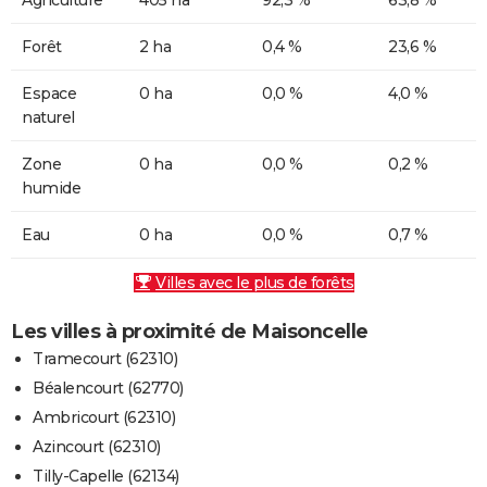
Forêt
2 ha
0,4 %
23,6 %
Espace
0 ha
0,0 %
4,0 %
naturel
Zone
0 ha
0,0 %
0,2 %
humide
Eau
0 ha
0,0 %
0,7 %
Villes avec le plus de forêts
Les villes à proximité de Maisoncelle
Tramecourt (62310)
Béalencourt (62770)
Ambricourt (62310)
Azincourt (62310)
Tilly-Capelle (62134)