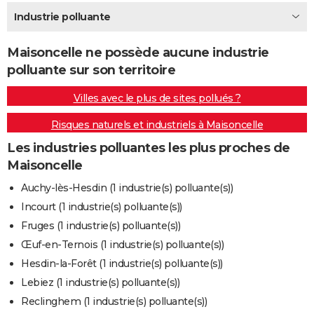
City break
Voyage de noces
Climat
Destinations
Voyage nature
Forum
+
Industrie polluante
PHOTO
GUIDES D'ACHAT
Maisoncelle ne possède aucune industrie
polluante sur son territoire
BONS PLANS
Villes avec le plus de sites pollués ?
CARTE DE VOEUX
Risques naturels et industriels à Maisoncelle
Carte Bonne année
Carte Pâques
Carte de Noël
Carte Saint-Valentin
Carte d'anniversaire
DICTIONNAIRE
Les industries polluantes les plus proches de
Biographies
Expressions
Dictionnaire
Citations
Proverbes
PROGRAMME TV
Maisoncelle
COPAINS D'AVANT
Auchy-lès-Hesdin (1 industrie(s) polluante(s))
Incourt (1 industrie(s) polluante(s))
Se connecter
Collèges
Universités
Service militaire
S'inscrire
Lycées
Primaires
Entreprises
Avis de recherche
AVIS DE DÉCÈS
Fruges (1 industrie(s) polluante(s))
FORUM
Œuf-en-Ternois (1 industrie(s) polluante(s))
Hesdin-la-Forêt (1 industrie(s) polluante(s))
Lifestyle
Sport
Television
Cinema
Bricolage
Culture
Auto
Voyage
Lebiez (1 industrie(s) polluante(s))
Reclinghem (1 industrie(s) polluante(s))