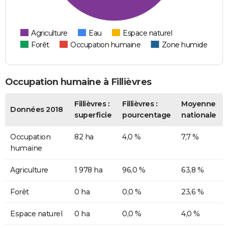
Agriculture
Eau
Espace naturel
Forêt
Occupation humaine
Zone humide
Occupation humaine à Fillièvres
Fillièvres :
Fillièvres :
Moyenne
Données 2018
superficie
pourcentage
nationale
Occupation
82 ha
4,0 %
7,7 %
humaine
Agriculture
1 978 ha
96,0 %
63,8 %
Forêt
0 ha
0,0 %
23,6 %
Espace naturel
0 ha
0,0 %
4,0 %