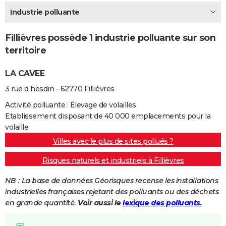
City break
Voyage de noces
Climat
Destinations
Voyage nature
Forum
+
Industrie polluante
PHOTO
GUIDES D'ACHAT
Fillièvres possède 1 industrie polluante sur son
territoire
BONS PLANS
LA CAVEE
CARTE DE VOEUX
3 rue d hesdin - 62770 Fillièvres
Carte Bonne année
Carte Pâques
Carte de Noël
Carte Saint-Valentin
Carte d'anniversaire
DICTIONNAIRE
Activité polluante : Élevage de volailles
Biographies
Expressions
Dictionnaire
Citations
Proverbes
PROGRAMME TV
Etablissement disposant de 40 000 emplacements pour la
volaille
COPAINS D'AVANT
Villes avec le plus de sites pollués ?
Se connecter
Collèges
Universités
Service militaire
S'inscrire
Lycées
Primaires
Entreprises
Avis de recherche
AVIS DE DÉCÈS
Risques naturels et industriels à Fillièvres
FORUM
NB : La base de données Géorisques recense les installations
industrielles françaises rejetant des polluants ou des déchets
Lifestyle
Sport
Television
Cinema
Bricolage
Culture
Auto
Voyage
en grande quantité.
Voir aussi le
lexique des polluants.