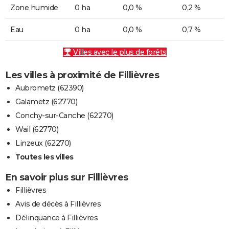
Zone humide
0 ha
0,0 %
0,2 %
Eau
0 ha
0,0 %
0,7 %
Villes avec le plus de forêts
Les villes à proximité de Fillièvres
Aubrometz (62390)
Galametz (62770)
Conchy-sur-Canche (62270)
Wail (62770)
Linzeux (62270)
Toutes les villes
En savoir plus sur Fillièvres
Fillièvres
Avis de décès à Fillièvres
Délinquance à Fillièvres