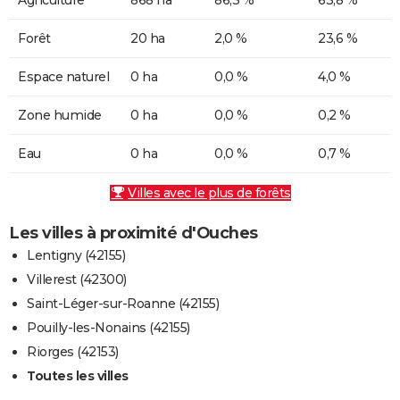
Forêt
20 ha
2,0 %
23,6 %
Espace naturel
0 ha
0,0 %
4,0 %
Zone humide
0 ha
0,0 %
0,2 %
Eau
0 ha
0,0 %
0,7 %
Villes avec le plus de forêts
Les villes à proximité d'Ouches
Lentigny (42155)
Villerest (42300)
Saint-Léger-sur-Roanne (42155)
Pouilly-les-Nonains (42155)
Riorges (42153)
Toutes les villes