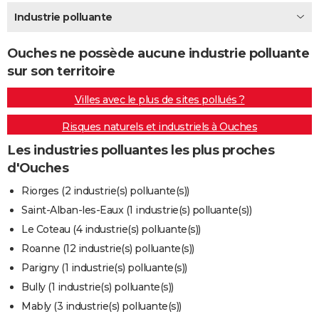
City break
Voyage de noces
Climat
Destinations
Voyage nature
Forum
+
Industrie polluante
PHOTO
GUIDES D'ACHAT
Ouches ne possède aucune industrie polluante
sur son territoire
BONS PLANS
Villes avec le plus de sites pollués ?
CARTE DE VOEUX
Risques naturels et industriels à Ouches
Carte Bonne année
Carte Pâques
Carte de Noël
Carte Saint-Valentin
Carte d'anniversaire
DICTIONNAIRE
Les industries polluantes les plus proches
Biographies
Expressions
Dictionnaire
Citations
Proverbes
PROGRAMME TV
d'Ouches
COPAINS D'AVANT
Riorges (2 industrie(s) polluante(s))
Saint-Alban-les-Eaux (1 industrie(s) polluante(s))
Se connecter
Collèges
Universités
Service militaire
S'inscrire
Lycées
Primaires
Entreprises
Avis de recherche
AVIS DE DÉCÈS
Le Coteau (4 industrie(s) polluante(s))
FORUM
Roanne (12 industrie(s) polluante(s))
Parigny (1 industrie(s) polluante(s))
Lifestyle
Sport
Television
Cinema
Bricolage
Culture
Auto
Voyage
Bully (1 industrie(s) polluante(s))
Mably (3 industrie(s) polluante(s))