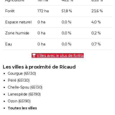
Forêt
172 ha
51,8 %
23,6 %
Espace naturel
0 ha
0,0 %
4,0 %
Zone humide
0 ha
0,0 %
0,2 %
Eau
0 ha
0,0 %
0,7 %
Villes avec le plus de forêts
Les villes à proximité de Ricaud
Gourgue (65130)
Péré (65130)
Chelle-Spou (65130)
Lanespède (65190)
Ozon (65190)
Toutes les villes