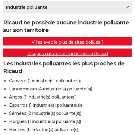
City break
Voyage de noces
Climat
Destinations
Voyage nature
Forum
+
Industrie polluante
PHOTO
GUIDES D'ACHAT
Ricaud ne possède aucune industrie polluante
sur son territoire
BONS PLANS
Villes avec le plus de sites pollués ?
CARTE DE VOEUX
Risques naturels et industriels à Ricaud
Carte Bonne année
Carte Pâques
Carte de Noël
Carte Saint-Valentin
Carte d'anniversaire
DICTIONNAIRE
Les industries polluantes les plus proches de
Biographies
Expressions
Dictionnaire
Citations
Proverbes
PROGRAMME TV
Ricaud
COPAINS D'AVANT
Capvern (1 industrie(s) polluante(s))
Lannemezan (4 industrie(s) polluante(s))
Se connecter
Collèges
Universités
Service militaire
S'inscrire
Lycées
Primaires
Entreprises
Avis de recherche
AVIS DE DÉCÈS
Angos (1 industrie(s) polluante(s))
FORUM
Esparros (1 industrie(s) polluante(s))
Séméac (2 industrie(s) polluante(s))
Lifestyle
Sport
Television
Cinema
Bricolage
Culture
Auto
Voyage
Horgues (1 industrie(s) polluante(s))
Hèches (1 industrie(s) polluante(s))