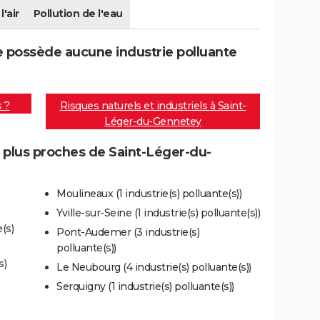
l'air
Pollution de l'eau
 possède aucune industrie polluante
s ?
Risques naturels et industriels à Saint-
Léger-du-Gennetey
s plus proches de Saint-Léger-du-
Moulineaux (1 industrie(s) polluante(s))
Yville-sur-Seine (1 industrie(s) polluante(s))
(s)
Pont-Audemer (3 industrie(s)
polluante(s))
s)
Le Neubourg (4 industrie(s) polluante(s))
Serquigny (1 industrie(s) polluante(s))