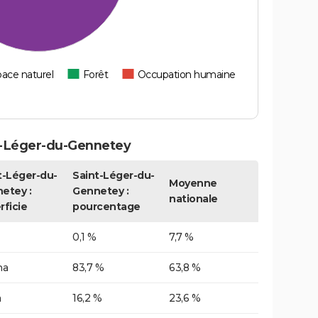
ace naturel
Forêt
Occupation humaine
t-Léger-du-Gennetey
t-Léger-du-
Saint-Léger-du-
Moyenne
etey :
Gennetey :
nationale
rficie
pourcentage
0,1 %
7,7 %
ha
83,7 %
63,8 %
a
16,2 %
23,6 %