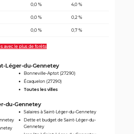
0,0 %
4,0 %
0,0 %
0,2 %
0,0 %
0,7 %
es avec le plus de forêts
aint-Léger-du-Gennetey
Bonneville-Aptot (27290)
Écaquelon (27290)
Toutes les villes
ger-du-Gennetey
Salaires à Saint-Léger-du-Gennetey
ennetey
Dette et budget de Saint-Léger-du-
Gennetey
nnetey