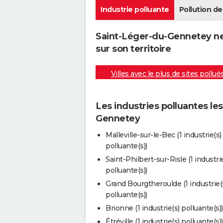
Industrie polluante
Pollution de 
Saint-Léger-du-Gennetey ne
sur son territoire
Villes avec le plus de sites pollué
Les industries polluantes le
Gennetey
Malleville-sur-le-Bec (1 industrie(s)
polluante(s))
Saint-Philbert-sur-Risle (1 industrie
polluante(s))
Grand Bourgtheroulde (1 industrie(
polluante(s))
Brionne (1 industrie(s) polluante(s))
Étréville (1 industrie(s) polluante(s))