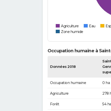
Agriculture
Eau
Esp
Zone humide
Occupation humaine à Sain
Sain
Données 2018
Genn
supe
Occupation humaine
0 ha
Agriculture
278 
Forêt
54 h