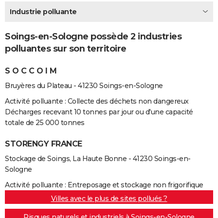
City break
Voyage de noces
Climat
Destinations
Voyage nature
Forum
+
Industrie polluante
PHOTO
GUIDES D'ACHAT
Soings-en-Sologne possède 2 industries
polluantes sur son territoire
BONS PLANS
S O C C O I M
CARTE DE VOEUX
Bruyères du Plateau - 41230 Soings-en-Sologne
Carte Bonne année
Carte Pâques
Carte de Noël
Carte Saint-Valentin
Carte d'anniversaire
DICTIONNAIRE
Activité polluante : Collecte des déchets non dangereux
Biographies
Expressions
Dictionnaire
Citations
Proverbes
PROGRAMME TV
Décharges recevant 10 tonnes par jour ou d'une capacité
totale de 25 000 tonnes
COPAINS D'AVANT
STORENGY FRANCE
Se connecter
Collèges
Universités
Service militaire
S'inscrire
Lycées
Primaires
Entreprises
Avis de recherche
AVIS DE DÉCÈS
Stockage de Soings, La Haute Bonne - 41230 Soings-en-
Sologne
FORUM
Activité polluante : Entreposage et stockage non frigorifique
Lifestyle
Sport
Television
Cinema
Bricolage
Culture
Auto
Voyage
Villes avec le plus de sites pollués ?
Risques naturels et industriels à Soings-en-Sologne