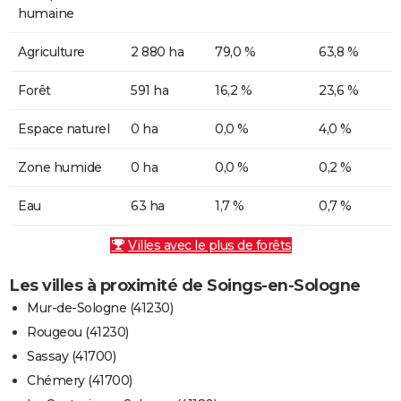
humaine
Agriculture
2 880 ha
79,0 %
63,8 %
Forêt
591 ha
16,2 %
23,6 %
Espace naturel
0 ha
0,0 %
4,0 %
Zone humide
0 ha
0,0 %
0,2 %
Eau
63 ha
1,7 %
0,7 %
Villes avec le plus de forêts
Les villes à proximité de Soings-en-Sologne
Mur-de-Sologne (41230)
Rougeou (41230)
Sassay (41700)
Chémery (41700)