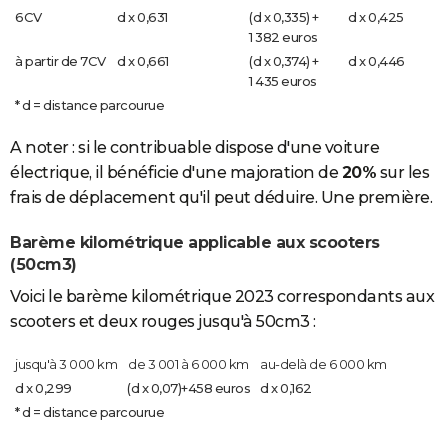
6CV
d x 0,631
(d x 0,335) +
d x 0,425
1 382 euros
à partir de 7CV
d x 0,661
(d x 0,374) +
d x 0,446
1 435 euros
* d = distance parcourue
A noter : si le contribuable dispose d'une voiture
électrique, il bénéficie d'une majoration de
20%
sur les
frais de déplacement qu'il peut déduire. Une première.
Barème kilométrique applicable aux scooters
(50cm3)
Voici le barème kilométrique 2023 correspondants aux
scooters et deux rouges jusqu'à 50cm3 :
jusqu'à 3 000 km
de 3 001 à 6 000 km
au-delà de 6 000 km
d x 0,299
(d x 0,07)+458 euros
d x 0,162
* d = distance parcourue