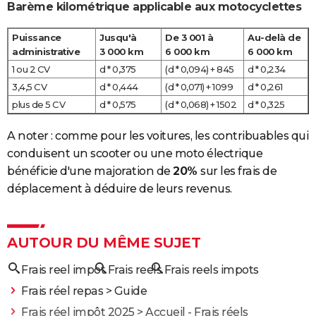
Barème kilométrique applicable aux motocyclettes
Puissance
Jusqu'à
De 3 001 à
Au-delà de
administrative
3 000 km
6 000 km
6 000 km
1 ou 2 CV
d * 0,375
(d * 0,094) + 845
d * 0,234
3,4,5 CV
d * 0,444
(d * 0,071) + 1099
d * 0,261
plus de 5 CV
d * 0,575
(d * 0,068) + 1502
d * 0,325
A noter : comme pour les voitures, les contribuables qui
conduisent un scooter ou une moto électrique
bénéficie d'une majoration de
20%
sur les frais de
déplacement à déduire de leurs revenus.
AUTOUR DU MÊME SUJET
Frais reel impot
Frais reels
Frais reels impots
Frais réel repas
> Guide
Frais réel impôt 2025
> Accueil - Frais réels