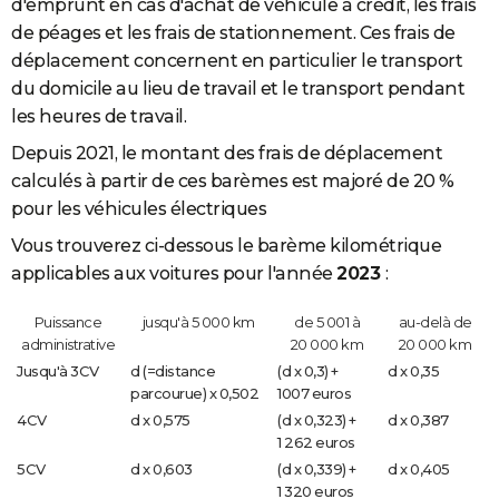
d'emprunt en cas d'achat de véhicule à crédit, les frais
de péages et les frais de stationnement. Ces frais de
déplacement concernent en particulier le transport
du domicile au lieu de travail et le transport pendant
les heures de travail.
Depuis 2021, le montant des frais de déplacement
calculés à partir de ces barèmes est majoré de 20 %
pour les véhicules électriques
Vous trouverez ci-dessous le barème kilométrique
applicables aux voitures pour l'année
2023
:
Puissance
jusqu'à 5 000 km
de 5 001 à
au-delà de
administrative
20 000 km
20 000 km
Jusqu'à 3CV
d (=distance
(d x 0,3) +
d x 0,35
parcourue) x 0,502
1007 euros
4CV
d x 0,575
(d x 0,323) +
d x 0,387
1 262 euros
5CV
d x 0,603
(d x 0,339) +
d x 0,405
1 320 euros