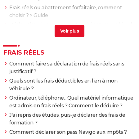
Frais réels ou abattement forfaitaire, comment
choisir ?
> Guide
Déclaration de revenus 2026 : voici comment bien la
remplir, case par case
> Accueil - Déclaration de
revenus
Frais reel ticket restaurant
> Guide
FRAIS RÉELS
Comment faire sa déclaration de frais réels sans
justificatif ?
Quels sont les frais déductibles en lien à mon
véhicule ?
Ordinateur, téléphone... Quel matériel informatique
est admis en frais réels ? Comment le déduire ?
J'ai repris des études, puis-je déclarer des frais de
formation ?
Comment déclarer son pass Navigo aux impôts ?