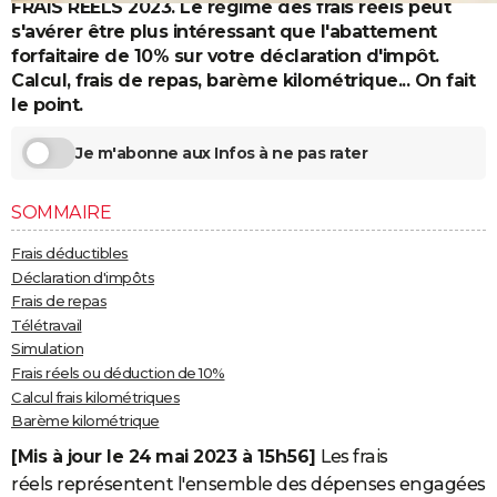
FRAIS REELS 2023. Le régime des frais réels peut
City break
Voyage de noces
Climat
Destinations
Voyage nature
Forum
+
PHOTO
s'avérer être plus intéressant que l'abattement
forfaitaire de 10% sur votre déclaration d'impôt.
GUIDES D'ACHAT
Calcul, frais de repas, barème kilométrique... On fait
le point.
BONS PLANS
Je m'abonne aux Infos à ne pas rater
CARTE DE VOEUX
Carte Bonne année
Carte Pâques
Carte de Noël
Carte Saint-Valentin
Carte d'anniversaire
DICTIONNAIRE
SOMMAIRE
Biographies
Expressions
Dictionnaire
Citations
Proverbes
PROGRAMME TV
Frais déductibles
Déclaration d'impôts
COPAINS D'AVANT
Frais de repas
Télétravail
Se connecter
Collèges
Universités
Service militaire
S'inscrire
Lycées
Primaires
Entreprises
Avis de recherche
AVIS DE DÉCÈS
Simulation
Frais réels ou déduction de 10%
FORUM
Calcul frais kilométriques
Barème kilométrique
Lifestyle
Sport
Television
Cinema
Bricolage
Culture
Auto
Voyage
[Mis à jour le 24
mai 2023 à 15h56]
Les frais
réels représentent l'ensemble des dépenses engagées