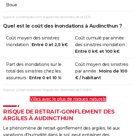
Boue
Source : Linternaute.com d'après les données de la CCR
Quel est le coût des inondations à Audincthun ?
Coût moyen des sinistres
Coût cumulé par année
inondation :
Entre 0 et 2,5 k€
des sinistres inondation :
Entre 0 k€ et 100 k€
Part des inondations sur le
Coût moyen des sinistres
total des sinistres chez les
par année :
Moins de 100
assureurs :
Entre 0 et 10 %
€ / habitant
Source : Linternaute.com d'après les données de l'ONRN
Villes avec le plus de risques naturels
RISQUE DE RETRAIT-GONFLEMENT DES
ARGILES À AUDINCTHUN
Le phénomène de retrait-gonflement des argiles, lié aux
variations d'humidité dans le sol, peut entraîner des