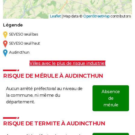
Leaflet
|
Map data ©
OpenStreetMap
contributors
Légende
SEVESO seuil bas
SEVESO seuil haut
Audincthun
Villes avec le plus de risque industriel
RISQUE DE MÉRULE À AUDINCTHUN
Aucun arrêté préfectoral au niveau de
Absence
la commune, ni même du
de
département.
mérule
RISQUE DE TERMITE À AUDINCTHUN