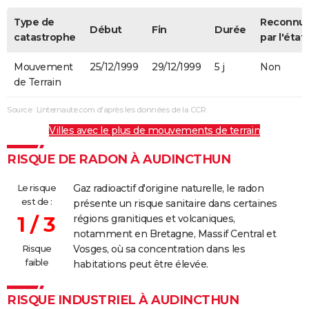
Type de
Reconnu
Début
Fin
Durée
catastrophe
par l'état
Mouvement
25/12/1999
29/12/1999
5 j
Non
de Terrain
Source : Linternaute.com d'après les données de la CCR
Villes avec le plus de mouvements de terrain
RISQUE DE RADON À AUDINCTHUN
Le risque
Gaz radioactif d'origine naturelle, le radon
est de :
présente un risque sanitaire dans certaines
1 / 3
régions granitiques et volcaniques,
notamment en Bretagne, Massif Central et
Risque
Vosges, où sa concentration dans les
faible
habitations peut être élevée.
RISQUE INDUSTRIEL À AUDINCTHUN