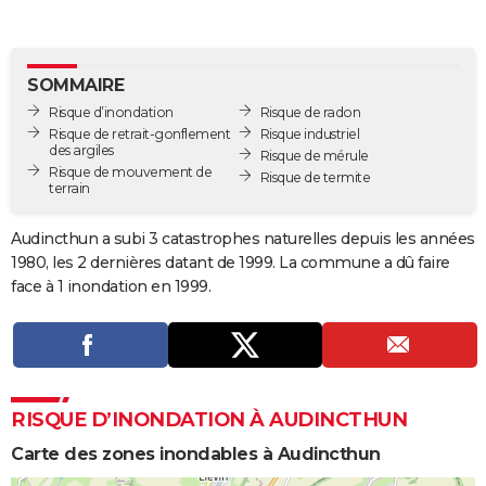
City break
Voyage de noces
Climat
Destinations
Voyage nature
Forum
+
PHOTO
GUIDES D'ACHAT
SOMMAIRE
Risque d’inondation
Risque de radon
BONS PLANS
Risque de retrait-gonflement
Risque industriel
des argiles
Risque de mérule
CARTE DE VOEUX
Risque de mouvement de
Risque de termite
terrain
Carte Bonne année
Carte Pâques
Carte de Noël
Carte Saint-Valentin
Carte d'anniversaire
DICTIONNAIRE
Audincthun a subi 3 catastrophes naturelles depuis les années
Biographies
Expressions
Dictionnaire
Citations
Proverbes
PROGRAMME TV
1980, les 2 dernières datant de 1999. La commune a dû faire
face à 1 inondation en 1999.
COPAINS D'AVANT
Se connecter
Collèges
Universités
Service militaire
S'inscrire
Lycées
Primaires
Entreprises
Avis de recherche
AVIS DE DÉCÈS
FORUM
RISQUE D’INONDATION À AUDINCTHUN
Lifestyle
Sport
Television
Cinema
Bricolage
Culture
Auto
Voyage
Carte des zones inondables à Audincthun