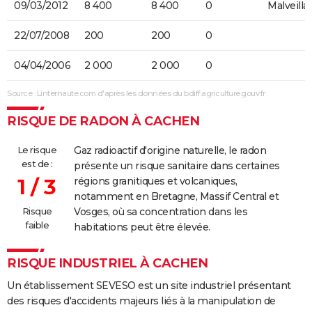
09/03/2012
8 400
8 400
0
Malveilla
22/07/2008
200
200
0
04/04/2006
2 000
2 000
0
Source : Linternaute.com d'après les données du bdiff.agriculture.gouv.fr
RISQUE DE RADON À CACHEN
Le risque
Gaz radioactif d'origine naturelle, le radon
est de :
présente un risque sanitaire dans certaines
1 / 3
régions granitiques et volcaniques,
notamment en Bretagne, Massif Central et
Risque
Vosges, où sa concentration dans les
faible
habitations peut être élevée.
RISQUE INDUSTRIEL À CACHEN
Un établissement SEVESO est un site industriel présentant
des risques d'accidents majeurs liés à la manipulation de