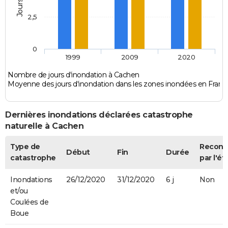
2,5
0
1999
2009
2020
Nombre de jours d'inondation à Cachen
Moyenne des jours d'inondation dans les zones inondées en Franc
Dernières inondations déclarées catastrophe
naturelle à Cachen
Type de
Recon
Début
Fin
Durée
catastrophe
par l'ét
Inondations
26/12/2020
31/12/2020
6 j
Non
et/ou
Coulées de
Boue