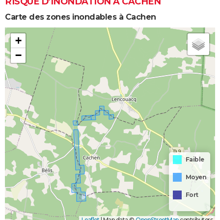
RISQUE D’INONDATION À CACHEN
Carte des zones inondables à Cachen
+
−
Faible
Moyen
Fort
Leaflet
|
Map data ©
OpenStreetMap
contributors