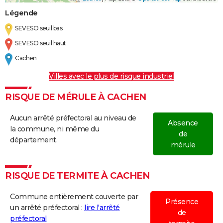
Légende
SEVESO seuil bas
SEVESO seuil haut
Cachen
Villes avec le plus de risque industriel
RISQUE DE MÉRULE À CACHEN
Aucun arrêté préfectoral au niveau de
Absence
la commune, ni même du
de
département.
mérule
RISQUE DE TERMITE À CACHEN
Commune entièrement couverte par
Présence
un arrêté préfectoral :
lire l'arrêté
de
préfectoral