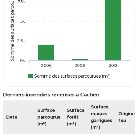
Somme des surfaces parcourues (m²)
7,5k
5k
2,5k
0k
2006
2008
2012
Somme des surfaces parcourues (m²)
Derniers incendies recensés à Cachen
Surface
Surface
Surface
maquis
Origine 
Date
parcourue
forêt
garrigues
feu
(m²)
(m²)
(m²)