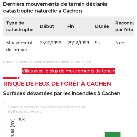
Derniers mouvements de terrain déclarés
catastrophe naturelle à Cachen
Type de
Reconnu
Début
Fin
Durée
catastrophe
par l'état
Mouvement
25/12/1999
29/12/1999
5 j
Non
de Terrain
Source : Linternaute.com d'après les données de la CCR
Villes avec le plus de mouvements de terrain
RISQUE DE FEUX DE FORÊT À CACHEN
Surfaces dévastées par les incendies à Cachen
Source : Linternaute.com d'après les données du
bdiff.agriculture.gouv.fr
10k