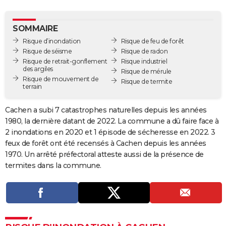
City break
Voyage de noces
Climat
Destinations
Voyage nature
Forum
+
PHOTO
SOMMAIRE
GUIDES D'ACHAT
Risque d’inondation
Risque de feu de forêt
Risque de séisme
Risque de radon
BONS PLANS
Risque de retrait-gonflement
Risque industriel
des argiles
Risque de mérule
CARTE DE VOEUX
Risque de mouvement de
Risque de termite
terrain
Carte Bonne année
Carte Pâques
Carte de Noël
Carte Saint-Valentin
Carte d'anniversaire
DICTIONNAIRE
Cachen a subi 7 catastrophes naturelles depuis les années
Biographies
Expressions
Dictionnaire
Citations
Proverbes
PROGRAMME TV
1980, la dernière datant de 2022. La commune a dû faire face à
2 inondations en 2020 et 1 épisode de sécheresse en 2022. 3
COPAINS D'AVANT
feux de forêt ont été recensés à Cachen depuis les années
Se connecter
Collèges
Universités
Service militaire
S'inscrire
Lycées
Primaires
Entreprises
Avis de recherche
1970. Un arrêté préfectoral atteste aussi de la présence de
AVIS DE DÉCÈS
termites dans la commune.
FORUM
Lifestyle
Sport
Television
Cinema
Bricolage
Culture
Auto
Voyage