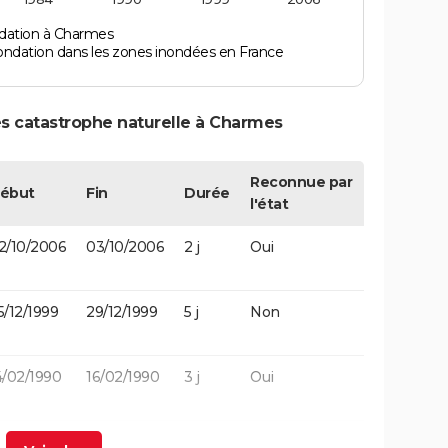
ndation à Charmes
ondation dans les zones inondées en France
es catastrophe naturelle à Charmes
Reconnue par
ébut
Fin
Durée
l'état
2/10/2006
03/10/2006
2 j
Oui
5/12/1999
29/12/1999
5 j
Non
4/02/1990
16/02/1990
3 j
Oui
1/07/1984
11/07/1984
1 j
Oui