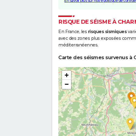
En savoir plus sur notre politique de confiden
RISQUE DE SÉISME À CHA
En France, les
risques sismiques
vari
avec des zones plus exposées comme 
méditerranéennes.
Carte des séismes survenus à 
+
−