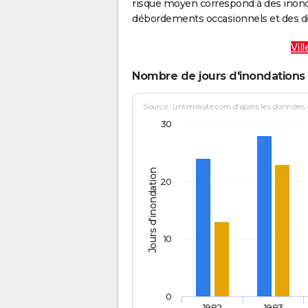
risque moyen correspond à des inond
débordements occasionnels et des d
Vil
Nombre de jours d'inondations
Source : Linternaute.com d'après les données
30
Jours d'inondation
20
10
0
1982
1983