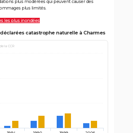
ations plus modérées qui peuvent causer des
ommages plus limités.
les les plus inondées
 déclarées catastrophe naturelle à Charmes
 de la CCR
1984
1990
1999
2006