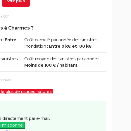
la CCR
1/04/1983
28/04/1983
28 j
Oui
ns à Charmes ?
8/12/1982
31/12/1982
24 j
Oui
n :
Entre
Coût cumulé par année des sinistres
inondation :
Entre 0 k€ et 100 k€
 sinistres
Coût moyen des sinistres par année :
Moins de 100 € / habitant
 l'ONRN
 le plus de risques naturels
 directement par e-mail.
e m'abonne