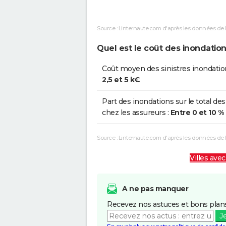
Boue
Source : Linternaute.com d'après les données de 
Inondations et/ou Coulées de
0
Boue
Quel est le coût des inondatio
Inondations et/ou Coulées de
0
Coût moyen des sinistres inondatio
Boue
2,5 et 5 k€
Part des inondations sur le total des
chez les assureurs :
Entre 0 et 10 %
Source : Linternaute.com d'après les données de
Villes avec
A ne pas manquer
Recevez nos astuces et bons plans
J