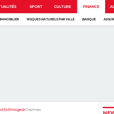
TUALITÉS
SPORT
CULTURE
FINANCE
A
IMMOBILIER
RISQUES NATURELS PAR VILLE
BANQUE
ASSU
d Est
Vosges
Charmes
NEW