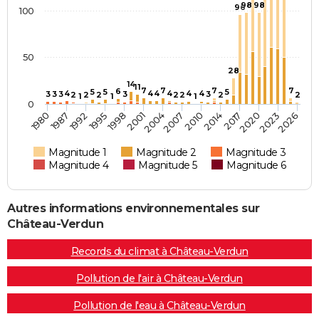
98
98
96
100
50
28
14
11
7
7
7
7
6
5
5
5
4
4
4
4
4
4
3
3
3
3
3
2
2
2
2
2
2
2
1
1
1
0
2014
1998
1980
2001
2017
1987
2004
2020
1992
2007
2023
1995
2010
2026
Magnitude 1
Magnitude 2
Magnitude 3
Magnitude 4
Magnitude 5
Magnitude 6
Autres informations environnementales sur
Château-Verdun
Records du climat à Château-Verdun
Pollution de l'air à Château-Verdun
Pollution de l'eau à Château-Verdun