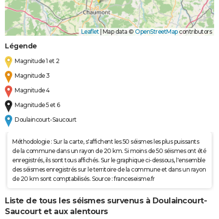
Leaflet
|
Map data ©
OpenStreetMap
contributors
Légende
Magnitude 1 et 2
Magnitude 3
Magnitude 4
Magnitude 5 et 6
Doulaincourt-Saucourt
Méthodologie : Sur la carte, s'affichent les 50 séismes les plus puissants
de la commune dans un rayon de 20 km. Si moins de 50 séismes ont été
enregistrés, ils sont tous affichés. Sur le graphique ci-dessous, l'ensemble
des séismes enregistrés sur le territoire de la commune et dans un rayon
de 20 km sont comptabilisés. Source : franceseisme.fr
Liste de tous les séismes survenus à Doulaincourt-
Saucourt et aux alentours