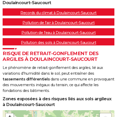
Doulaincourt-Saucourt
Records du climat à Doulaincourt-Saucourt
Pollution de l'air à Doulaincourt-Saucourt
Pollution de l'eau à Doulaincourt-Saucourt
Pollution des sols à Doulaincourt-Saucourt
RISQUE DE RETRAIT-GONFLEMENT DES
ARGILES À DOULAINCOURT-SAUCOURT
Le phénomène de retrait-gonflement des argiles, lié aux
variations d'humidité dans le sol, peut entraîner des
tassements différentiels
dans une commune en provoquant
des mouvements inégaux du terrain, ce qui affecte les
fondations des bâtiments.
Zones exposées à des risques liés aux sols argileux
à Doulaincourt-Saucourt