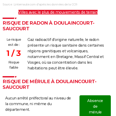
Source : Linternaute.com d'après les données de la CCR
Villes avec le plus de mouvements de terrain
RISQUE DE RADON À DOULAINCOURT-
SAUCOURT
Le risque
Gaz radioactif d'origine naturelle, le radon
est de :
présente un risque sanitaire dans certaines
1 / 3
régions granitiques et volcaniques,
notamment en Bretagne, Massif Central et
Risque
Vosges, où sa concentration dans les
faible
habitations peut être élevée.
RISQUE DE MÉRULE À DOULAINCOURT-
SAUCOURT
Aucun arrêté préfectoral au niveau de
Absence
la commune, ni même du
de
département.
mérule