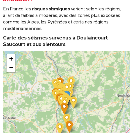
En France, les
risques sismiques
varient selon les régions,
Inondations
08/12/1982
31/12/1982
24 j
Oui
allant de faibles à modérés, avec des zones plus exposées
et/ou
comme les Alpes, les Pyrénées et certaines régions
Coulées de
méditerranéennes.
Boue
Carte des séismes survenus à Doulaincourt-
Saucourt et aux alentours
+
−