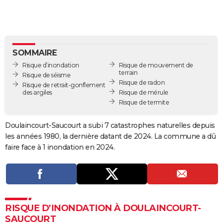
City break
Voyage de noces
Climat
Destinations
Voyage nature
Forum
+
PHOTO
GUIDES D'ACHAT
BONS PLANS
SOMMAIRE
Risque d’inondation
Risque de mouvement de
CARTE DE VOEUX
terrain
Risque de séisme
Risque de radon
Risque de retrait-gonflement
Carte Bonne année
Carte Pâques
Carte de Noël
Carte Saint-Valentin
Carte d'anniversaire
DICTIONNAIRE
des argiles
Risque de mérule
Risque de termite
Biographies
Expressions
Dictionnaire
Citations
Proverbes
PROGRAMME TV
Doulaincourt-Saucourt a subi 7 catastrophes naturelles depuis
COPAINS D'AVANT
les années 1980, la dernière datant de 2024. La commune a dû
faire face à 1 inondation en 2024.
Se connecter
Collèges
Universités
Service militaire
S'inscrire
Lycées
Primaires
Entreprises
Avis de recherche
AVIS DE DÉCÈS
FORUM
Lifestyle
Sport
Television
Cinema
Bricolage
Culture
Auto
Voyage
RISQUE D’INONDATION À DOULAINCOURT-
SAUCOURT