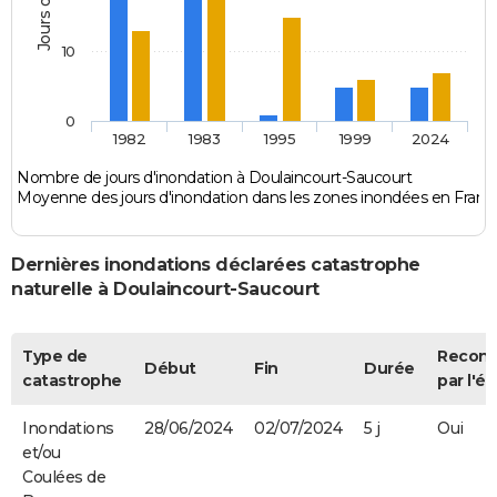
10
0
1982
1983
1995
1999
2024
Nombre de jours d'inondation à Doulaincourt-Saucourt
Moyenne des jours d'inondation dans les zones inondées en Franc
Dernières inondations déclarées catastrophe
naturelle à Doulaincourt-Saucourt
Type de
Recon
Début
Fin
Durée
catastrophe
par l'ét
Inondations
28/06/2024
02/07/2024
5 j
Oui
et/ou
Coulées de