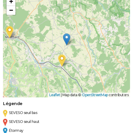
+
−
Leaflet
|
Map data ©
OpenStreetMap
contributors
Légende
SEVESO seuil bas
SEVESO seuil haut
Étormay