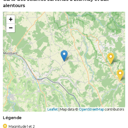
alentours
+
−
Leaflet
|
Map data ©
OpenStreetMap
contributors
Légende
Magnitude 1 et 2