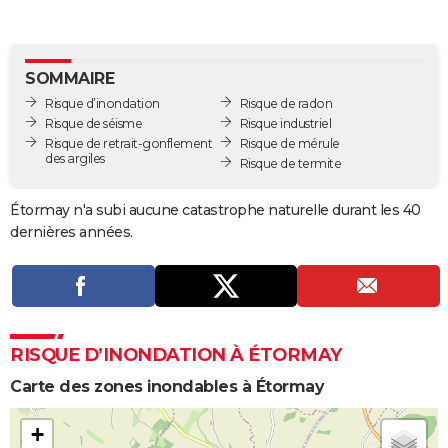
City break
Voyage de noces
Climat
Destinations
Voyage nature
Forum
+
PHOTO
GUIDES D'ACHAT
SOMMAIRE
Risque d’inondation
Risque de radon
BONS PLANS
Risque de séisme
Risque industriel
Risque de retrait-gonflement
Risque de mérule
CARTE DE VOEUX
des argiles
Risque de termite
Carte Bonne année
Carte Pâques
Carte de Noël
Carte Saint-Valentin
Carte d'anniversaire
DICTIONNAIRE
Étormay n'a subi aucune catastrophe naturelle durant les 40
Biographies
Expressions
Dictionnaire
Citations
Proverbes
PROGRAMME TV
dernières années.
COPAINS D'AVANT
Se connecter
Collèges
Universités
Service militaire
S'inscrire
Lycées
Primaires
Entreprises
Avis de recherche
AVIS DE DÉCÈS
FORUM
RISQUE D’INONDATION À ÉTORMAY
Lifestyle
Sport
Television
Cinema
Bricolage
Culture
Auto
Voyage
Carte des zones inondables à Étormay
+