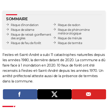
City break
Voyage de noces
Climat
Destinations
Voyage nature
Forum
+
PHOTO
GUIDES D'ACHAT
SOMMAIRE
Risque d’inondation
Risque de radon
BONS PLANS
Risque de séisme
Risque de phénomène
météorologique
Risque de retrait-gonflement
CARTE DE VOEUX
des argiles
Risque de mérule
Risque de feu de forêt
Risque de termite
Carte Bonne année
Carte Pâques
Carte de Noël
Carte Saint-Valentin
Carte d'anniversaire
DICTIONNAIRE
Biographies
Expressions
Dictionnaire
Citations
Proverbes
Festes-et-Saint-André a subi 11 catastrophes naturelles depuis
PROGRAMME TV
les années 1980, la dernière datant de 2020. La commune a dû
COPAINS D'AVANT
faire face à 1 inondation en 2020. 10 feux de forêt ont été
recensés à Festes-et-Saint-André depuis les années 1970. Un
Se connecter
Collèges
Universités
Service militaire
S'inscrire
Lycées
Primaires
Entreprises
Avis de recherche
AVIS DE DÉCÈS
arrêté préfectoral atteste aussi de la présence de termites
dans la commune.
FORUM
Lifestyle
Sport
Television
Cinema
Bricolage
Culture
Auto
Voyage