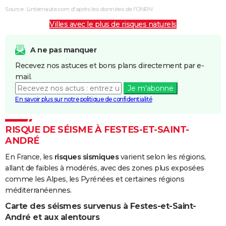
Boue
Source : Linternaute.com d'après les données de l'ONRN
Villes avec le plus de risques naturels
Chocs
24/01/2009
27/01/2009
4 j
Non
Mécaniques
liés à l'action
A ne pas manquer
des Vagues
Recevez nos astuces et bons plans directement par e-
mail.
Inondations
26/09/1992
27/09/1992
2 j
Oui
Je m'abonne
et/ou
En savoir plus sur notre politique de confidentialité
Coulées de
Boue
RISQUE DE SÉISME À FESTES-ET-SAINT-
Inondations
22/01/1992
25/01/1992
4 j
Oui
ANDRÉ
et/ou
En France, les
risques sismiques
varient selon les régions,
Coulées de
allant de faibles à modérés, avec des zones plus exposées
Boue
comme les Alpes, les Pyrénées et certaines régions
méditerranéennes.
Inondations
06/11/1982
10/11/1982
5 j
Oui
et/ou
Carte des séismes survenus à Festes-et-Saint-
Coulées de
André et aux alentours
Boue