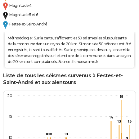
Magnitude 4
Magnitude 5 et 6
Festes-et-Saint-André
Méthodologie : Sur la carte, s'affichent les 50 séismes les plus puissants
de la commune dans un rayon de 20 km. Si moins de 50 séismes ont été
enregistrés, ils sont tous affichés. Sur le graphique ci-dessous, l'ensemble
des séismes enregistrés sur le territoire de la commune et dans un rayon
de 20 km sont comptabilisés. Source : franceseisme.fr
Liste de tous les séismes survenus à Festes-et-
Saint-André et aux alentours
20
19
15
14
13
13
10
10
10
10
9