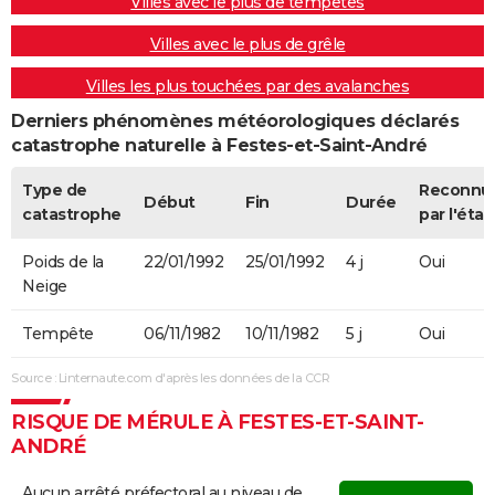
Villes avec le plus de tempêtes
Villes avec le plus de grêle
Villes les plus touchées par des avalanches
Derniers phénomènes météorologiques déclarés
catastrophe naturelle à Festes-et-Saint-André
Type de
Reconnu
Début
Fin
Durée
catastrophe
par l'état
Poids de la
22/01/1992
25/01/1992
4 j
Oui
Neige
Tempête
06/11/1982
10/11/1982
5 j
Oui
Source : Linternaute.com d'après les données de la CCR
RISQUE DE MÉRULE À FESTES-ET-SAINT-
ANDRÉ
Aucun arrêté préfectoral au niveau de