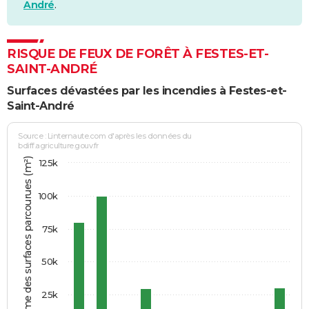
André
.
RISQUE DE FEUX DE FORÊT À FESTES-ET-
SAINT-ANDRÉ
Surfaces dévastées par les incendies à Festes-et-
Saint-André
Source : Linternaute.com d'après les données du
bdiff.agriculture.gouv.fr
Somme des surfaces parcourues (m²)
125k
100k
75k
50k
25k