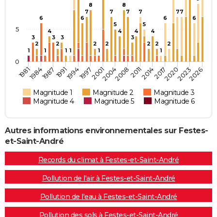
8
8
7
7
7
7
7
7
6
6
6
6
5
5
5
4
4
4
4
3
3
3
3
2
2
2
2
2
2
2
1
1
1
1
1
1
0
1994
2004
1981
2014
1991
2023
2001
2011
1987
2020
1997
2008
1984
2017
2026
Magnitude 1
Magnitude 2
Magnitude 3
Magnitude 4
Magnitude 5
Magnitude 6
Autres informations environnementales sur Festes-
et-Saint-André
Records du climat à Festes-et-Saint-André
Pollution de l'air à Festes-et-Saint-André
Pollution de l'eau à Festes-et-Saint-André
Pollution des sols à Festes-et-Saint-André