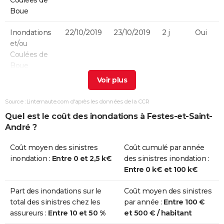
Coulées de
Boue
Inondations
22/10/2019
23/10/2019
2 j
Oui
et/ou
Coulées de
Boue
Inondations
07/05/2018
07/05/2018
1 j
Oui
et/ou
Source : Linternaute.com d'après les données de la CCR
Coulées de
Quel est le coût des inondations à Festes-et-Saint-
Boue
André ?
Inondations
29/11/2014
30/11/2014
2 j
Oui
Coût moyen des sinistres
Coût cumulé par année
et/ou
inondation :
Entre 0 et 2,5 k€
des sinistres inondation :
Coulées de
Entre 0 k€ et 100 k€
Boue
Part des inondations sur le
Coût moyen des sinistres
Inondations
24/01/2009
27/01/2009
4 j
Non
total des sinistres chez les
par année :
Entre 100 €
et/ou
assureurs :
Entre 10 et 50 %
et 500 € / habitant
Coulées de