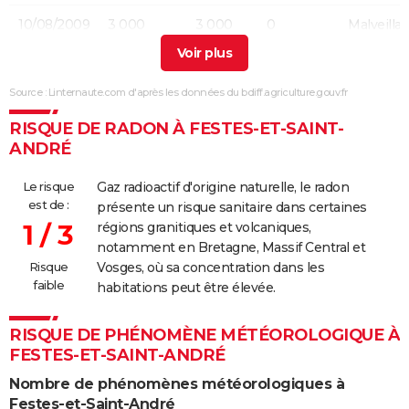
10/08/2009
3 000
3 000
0
Malveilla
10/09/2008
4 000
2 000
2 000
Malveilla
Source : Linternaute.com d'après les données du bdiff.agriculture.gouv.fr
28/01/2007
500
0
500
Involonta
(particulie
RISQUE DE RADON À FESTES-ET-SAINT-
ANDRÉ
05/04/1999
30 000
30 000
0
Le risque
Gaz radioactif d'origine naturelle, le radon
04/07/1986
10 000
0
0
est de :
présente un risque sanitaire dans certaines
1 / 3
régions granitiques et volcaniques,
27/02/1985
100 000
0
0
Involonta
notamment en Bretagne, Massif Central et
(travaux)
Risque
Vosges, où sa concentration dans les
faible
habitations peut être élevée.
13/03/1979
80 000
0
0
RISQUE DE PHÉNOMÈNE MÉTÉOROLOGIQUE À
FESTES-ET-SAINT-ANDRÉ
Nombre de phénomènes météorologiques à
Festes-et-Saint-André