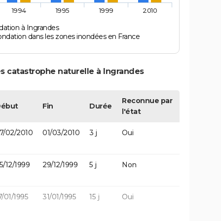
1994
1995
1999
2010
dation à Ingrandes
ondation dans les zones inondées en France
s catastrophe naturelle à Ingrandes
Reconnue par
ébut
Fin
Durée
l'état
7/02/2010
01/03/2010
3 j
Oui
5/12/1999
29/12/1999
5 j
Non
7/01/1995
31/01/1995
15 j
Oui