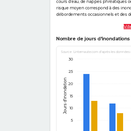
cours d’eau, de nappes phréatiques 
risque moyen correspond à des inond
débordements occasionnels et des d
Vil
Nombre de jours d'inondations 
Source : Linternaute.com d'après les données
30
25
Jours d'inondation
20
15
10
5