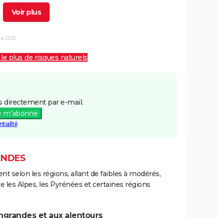
4/12/1993
11/01/1994
19 j
Oui
la CCR
8/06/1993
11/06/1993
4 j
Oui
 le plus de risques naturels
8/12/1982
31/12/1982
24 j
Oui
 directement par e-mail.
e m'abonne
tialité
ANDES
ent selon les régions, allant de faibles à modérés,
les Alpes, les Pyrénées et certaines régions
ngrandes et aux alentours