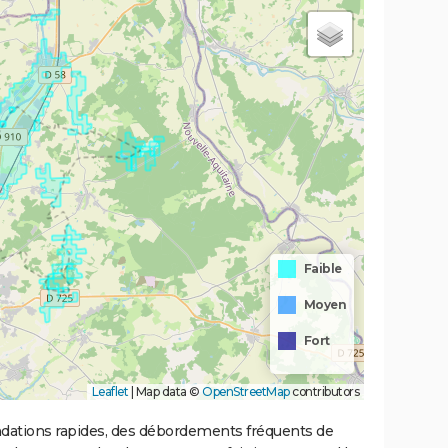
Faible
Moyen
Fort
Leaflet
|
Map data ©
OpenStreetMap
contributors
ondations rapides, des débordements fréquents de