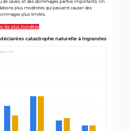
ou de caves, et des dommages parfois importants. Un
ations plus modérées qui peuvent causer des
ommages plus limités.
les les plus inondées
déclarées catastrophe naturelle à Ingrandes
 de la CCR