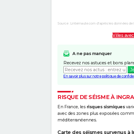
Inondations et/ou Coulées de
2
Boue
Source : Linternaute.com d'après les données de 
Inondations et/ou Coulées de
0
Boue
Villes avec
Inondations et/ou Coulées de
0
Boue
A ne pas manquer
Recevez nos astuces et bons plans
J
En savoir plus sur notre politique de confiden
RISQUE DE SÉISME À INGR
En France, les
risques sismiques
vari
avec des zones plus exposées comme 
méditerranéennes.
Carte des séismes survenus à I