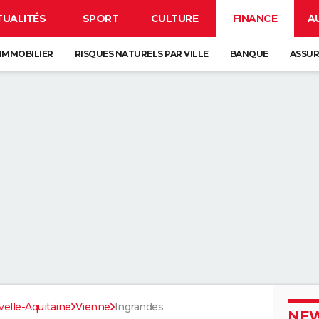
TUALITÉS
SPORT
CULTURE
FINANCE
A
IMMOBILIER
RISQUES NATURELS PAR VILLE
BANQUE
ASSU
elle-Aquitaine
Vienne
Ingrandes
NEW