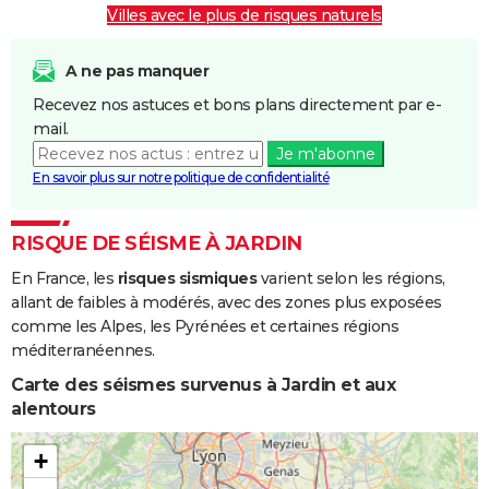
Villes avec le plus de risques naturels
Inondations
16/06/1988
17/06/1988
2 j
Oui
et/ou
A ne pas manquer
Coulées de
Recevez nos astuces et bons plans directement par e-
Boue
mail.
Je m'abonne
Inondations
30/04/1983
01/05/1983
2 j
Oui
En savoir plus sur notre politique de confidentialité
et/ou
Coulées de
Boue
RISQUE DE SÉISME À JARDIN
En France, les
risques sismiques
varient selon les régions,
Inondations
24/04/1983
31/05/1983
38 j
Oui
allant de faibles à modérés, avec des zones plus exposées
et/ou
comme les Alpes, les Pyrénées et certaines régions
Coulées de
méditerranéennes.
Boue
Carte des séismes survenus à Jardin et aux
Inondations
26/11/1982
27/11/1982
2 j
Oui
alentours
et/ou
Coulées de
+
Boue