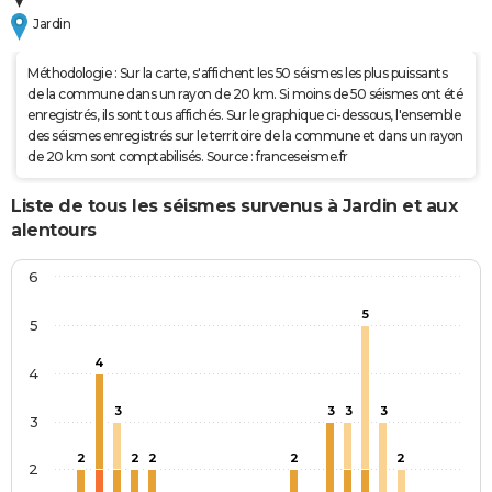
Jardin
Méthodologie : Sur la carte, s'affichent les 50 séismes les plus puissants
de la commune dans un rayon de 20 km. Si moins de 50 séismes ont été
enregistrés, ils sont tous affichés. Sur le graphique ci-dessous, l'ensemble
des séismes enregistrés sur le territoire de la commune et dans un rayon
de 20 km sont comptabilisés. Source : franceseisme.fr
Liste de tous les séismes survenus à Jardin et aux
alentours
6
5
5
4
4
3
3
3
3
3
2
2
2
2
2
2