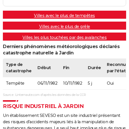
Villes avec le plus de tempêtes
Villes avec le plus de grêle
Villes les plus touchées par des avalanches
Derniers phénomènes météorologiques déclarés
catastrophe naturelle à Jardin
Type de
Reconnue
Début
Fin
Durée
catastrophe
par l'état
Tempête
06/11/1982
10/11/1982
5 j
Oui
Source : Linternaute.com d'après les données de la CCR
RISQUE INDUSTRIEL À JARDIN
Un établissement SEVESO est un site industriel présentant
des risques d'accidents majeurs liés à la manipulation de
substances dangereuses. Le seuil haut implique plus de risque