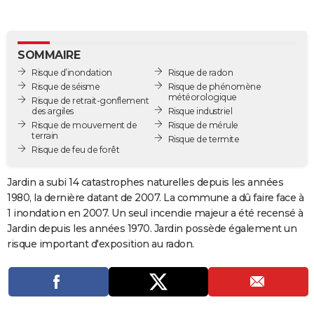
City break
Voyage de noces
Climat
Destinations
Voyage nature
Forum
+
PHOTO
GUIDES D'ACHAT
SOMMAIRE
Risque d’inondation
Risque de radon
BONS PLANS
Risque de séisme
Risque de phénomène
météorologique
Risque de retrait-gonflement
CARTE DE VOEUX
des argiles
Risque industriel
Risque de mouvement de
Risque de mérule
Carte Bonne année
Carte Pâques
Carte de Noël
Carte Saint-Valentin
Carte d'anniversaire
DICTIONNAIRE
terrain
Risque de termite
Risque de feu de forêt
Biographies
Expressions
Dictionnaire
Citations
Proverbes
PROGRAMME TV
Jardin a subi 14 catastrophes naturelles depuis les années
COPAINS D'AVANT
1980, la dernière datant de 2007. La commune a dû faire face à
1 inondation en 2007. Un seul incendie majeur a été recensé à
Se connecter
Collèges
Universités
Service militaire
S'inscrire
Lycées
Primaires
Entreprises
Avis de recherche
AVIS DE DÉCÈS
Jardin depuis les années 1970. Jardin possède également un
risque important d'exposition au radon.
FORUM
Lifestyle
Sport
Television
Cinema
Bricolage
Culture
Auto
Voyage