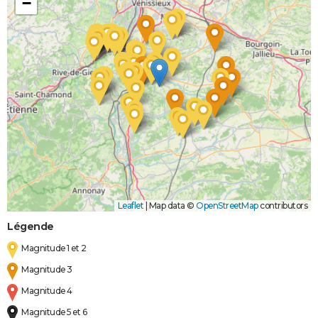
−
Inondations
06/11/1982
10/11/1982
5 j
Oui
et/ou
Coulées de
Boue
Leaflet
|
Map data ©
OpenStreetMap
contributors
Légende
Magnitude 1 et 2
Magnitude 3
Magnitude 4
Magnitude 5 et 6