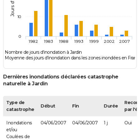
10
0
1982
1983
1988
1993
1999
2002
2007
Nombre de jours d'inondation à Jardin
Moyenne des jours d'inondation dans les zones inondées en Franc
Dernières inondations déclarées catastrophe
naturelle à Jardin
Type de
Recon
Début
Fin
Durée
catastrophe
par l'é
Inondations
04/06/2007
04/06/2007
1 j
Oui
et/ou
Coulées de