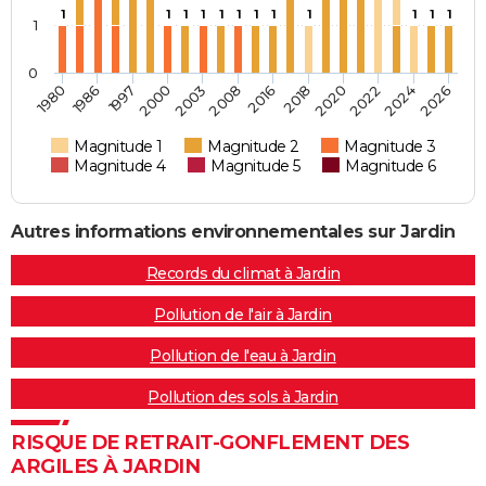
1
1
1
1
1
1
1
1
1
1
1
1
1
0
2022
1997
2016
2024
2000
2018
2026
1980
2003
2020
1986
2008
Magnitude 1
Magnitude 2
Magnitude 3
Magnitude 4
Magnitude 5
Magnitude 6
Autres informations environnementales sur Jardin
Records du climat à Jardin
Pollution de l'air à Jardin
Pollution de l'eau à Jardin
Pollution des sols à Jardin
RISQUE DE RETRAIT-GONFLEMENT DES
ARGILES À JARDIN