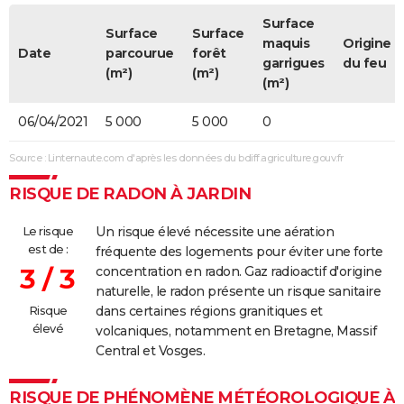
Surface
Surface
Surface
maquis
Origine
Date
parcourue
forêt
garrigues
du feu
(m²)
(m²)
(m²)
06/04/2021
5 000
5 000
0
Source : Linternaute.com d'après les données du bdiff.agriculture.gouv.fr
RISQUE DE RADON À JARDIN
Le risque
Un risque élevé nécessite une aération
est de :
fréquente des logements pour éviter une forte
3 / 3
concentration en radon. Gaz radioactif d'origine
naturelle, le radon présente un risque sanitaire
Risque
dans certaines régions granitiques et
élevé
volcaniques, notamment en Bretagne, Massif
Central et Vosges.
RISQUE DE PHÉNOMÈNE MÉTÉOROLOGIQUE À