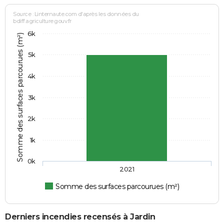
Source : Linternaute.com d'après les données du
bdiff.agriculture.gouv.fr
6k
Somme des surfaces parcourues (m²)
5k
4k
3k
2k
1k
0k
2021
Somme des surfaces parcourues (m²)
Derniers incendies recensés à Jardin