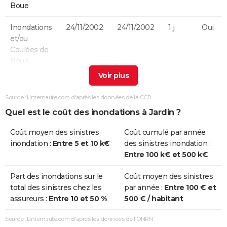
Boue
Inondations
24/11/2002
24/11/2002
1 j
Oui
et/ou
Coulées de
Boue
Inondations
25/10/1999
25/10/1999
1 j
Oui
et/ou
Source : Linternaute.com d'après les données de la CCR
Coulées de
Quel est le coût des inondations à Jardin ?
Boue
Coût moyen des sinistres
Coût cumulé par année
Inondations
22/10/1999
23/10/1999
2 j
Oui
inondation :
Entre 5 et 10 k€
des sinistres inondation :
et/ou
Entre 100 k€ et 500 k€
Coulées de
Boue
Part des inondations sur le
Coût moyen des sinistres
total des sinistres chez les
par année :
Entre 100 € et
Inondations
05/10/1993
10/10/1993
6 j
Oui
assureurs :
Entre 10 et 50 %
500 € / habitant
et/ou
Coulées de
Source : Linternaute.com d'après les données de l'ONRN
Boue