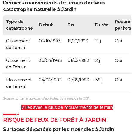
Derniers mouvements de terrain déclarés
catastrophe naturelle à Jardin
Type de
Reconn
Début
Fin
Durée
catastrophe
par l'éta
Glissement
05/10/1993
15/10/1993
11 j
Oui
de Terrain
Glissement
30/04/1983
01/05/1983
2 j
Oui
de Terrain
Mouvement
24/04/1983
31/05/1983
38 j
Oui
de Terrain
Source : Linternaute.com d'après les données de la CCR
Villes avec le plus de mouvements de terrain
RISQUE DE FEUX DE FORÊT À JARDIN
Surfaces dévastées par les incendies à Jardin