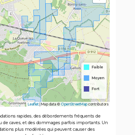
Faible
Moyen
Fort
Leaflet
|
Map data ©
OpenStreetMap
contributors
ondations rapides, des débordements fréquents de
ou de caves, et des dommages parfois importants. Un
ations plus modérées qui peuvent causer des