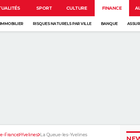
TUALITÉS
SPORT
CULTURE
FINANCE
A
IMMOBILIER
RISQUES NATURELS PAR VILLE
BANQUE
ASSU
de-France
Yvelines
La Queue-les-Yvelines
NEW