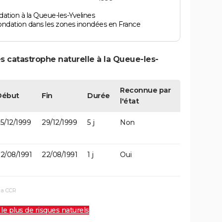
ation à la Queue-les-Yvelines
ondation dans les zones inondées en France
s catastrophe naturelle à la Queue-les-
Reconnue par
Début
Fin
Durée
l'état
5/12/1999
29/12/1999
5 j
Non
2/08/1991
22/08/1991
1 j
Oui
la CCR
 le plus de risques naturels