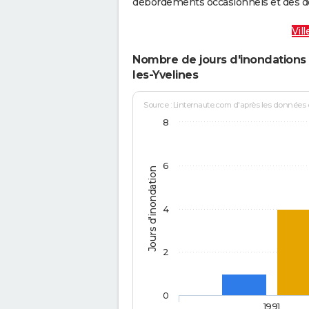
débordements occasionnels et des d
Vil
Nombre de jours d'inondations 
les-Yvelines
Source : Linternaute.com d'après les données
8
6
Jours d'inondation
4
2
0
1991