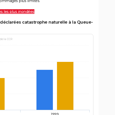
ommages plus limités.
les les plus inondées
déclarées catastrophe naturelle à la Queue-
 de la CCR
1999