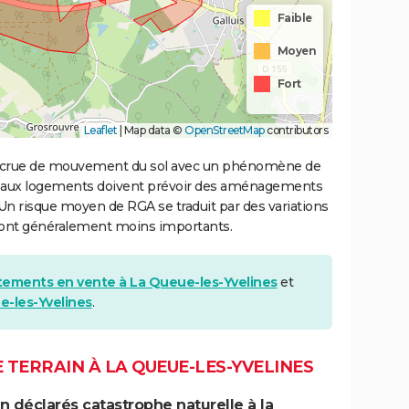
Faible
Moyen
Fort
Leaflet
|
Map data ©
OpenStreetMap
contributors
 accrue de mouvement du sol avec un phénomène de
uveaux logements doivent prévoir des aménagements
. Un risque moyen de RGA se traduit par des variations
sont généralement moins importants.
tements en vente à La Queue-les-Yvelines
et
e-les-Yvelines
.
TERRAIN À LA QUEUE-LES-YVELINES
 déclarés catastrophe naturelle à la