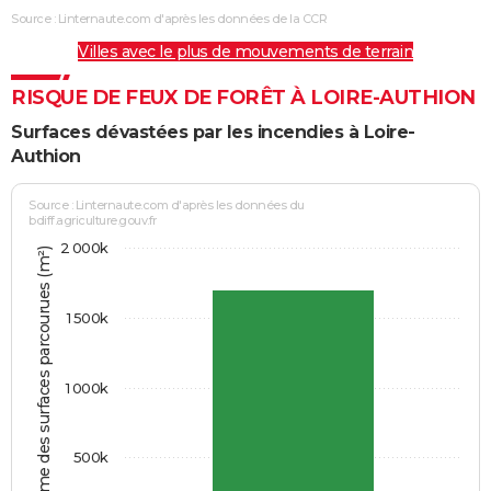
Source : Linternaute.com d'après les données de la CCR
Villes avec le plus de mouvements de terrain
RISQUE DE FEUX DE FORÊT À LOIRE-AUTHION
Surfaces dévastées par les incendies à Loire-
Authion
Source : Linternaute.com d'après les données du
bdiff.agriculture.gouv.fr
2 000k
Somme des surfaces parcourues (m²)
1 500k
1 000k
500k