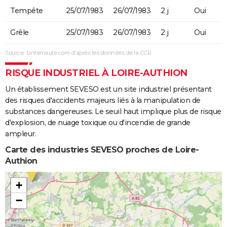
Tempête
25/07/1983
26/07/1983
2 j
Oui
Grêle
25/07/1983
26/07/1983
2 j
Oui
Source : Linternaute.com d'après les données de la CCR
RISQUE INDUSTRIEL À LOIRE-AUTHION
Un établissement SEVESO est un site industriel présentant
des risques d'accidents majeurs liés à la manipulation de
substances dangereuses. Le seuil haut implique plus de risque
d'explosion, de nuage toxique ou d'incendie de grande
ampleur.
Carte des industries SEVESO proches de Loire-
Authion
+
−