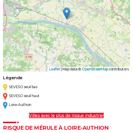
Leaflet
|
Map data ©
OpenStreetMap
contributors
Légende
SEVESO seuil bas
SEVESO seuil haut
Loire-Authion
Villes avec le plus de risque industriel
RISQUE DE MÉRULE À LOIRE-AUTHION