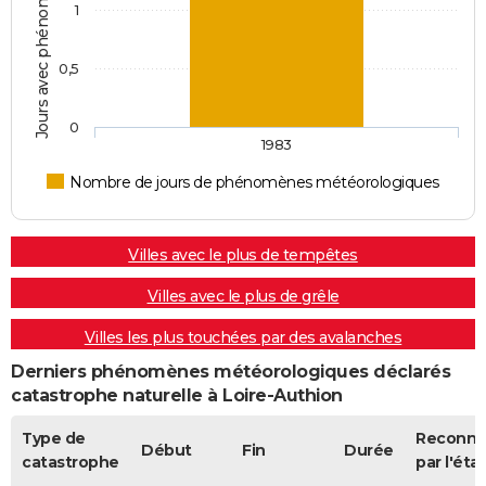
1
0,5
0
1983
Nombre de jours de phénomènes météorologiques
Villes avec le plus de tempêtes
Villes avec le plus de grêle
Villes les plus touchées par des avalanches
Derniers phénomènes météorologiques déclarés
catastrophe naturelle à Loire-Authion
Type de
Reconn
Début
Fin
Durée
catastrophe
par l'état