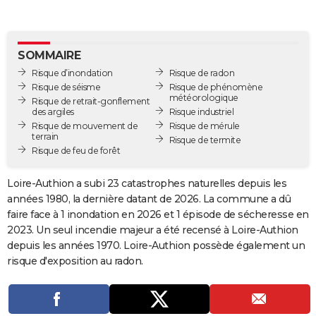
City break
Voyage de noces
Climat
Destinations
Voyage nature
Forum
+
PHOTO
GUIDES D'ACHAT
SOMMAIRE
Risque d’inondation
Risque de radon
BONS PLANS
Risque de séisme
Risque de phénomène
météorologique
Risque de retrait-gonflement
CARTE DE VOEUX
des argiles
Risque industriel
Risque de mouvement de
Risque de mérule
Carte Bonne année
Carte Pâques
Carte de Noël
Carte Saint-Valentin
Carte d'anniversaire
DICTIONNAIRE
terrain
Risque de termite
Risque de feu de forêt
Biographies
Expressions
Dictionnaire
Citations
Proverbes
PROGRAMME TV
Loire-Authion a subi 23 catastrophes naturelles depuis les
COPAINS D'AVANT
années 1980, la dernière datant de 2026. La commune a dû
faire face à 1 inondation en 2026 et 1 épisode de sécheresse en
Se connecter
Collèges
Universités
Service militaire
S'inscrire
Lycées
Primaires
Entreprises
Avis de recherche
AVIS DE DÉCÈS
2023. Un seul incendie majeur a été recensé à Loire-Authion
depuis les années 1970. Loire-Authion possède également un
FORUM
risque d'exposition au radon.
Lifestyle
Sport
Television
Cinema
Bricolage
Culture
Auto
Voyage