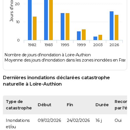
Jours d'inondation
20
10
0
1982
1983
1995
1999
2003
2026
Nombre de jours d'inondation à Loire-Authion
Moyenne des jours d'inondation dans les zones inondées en Franc
Dernières inondations déclarées catastrophe
naturelle à Loire-Authion
Type de
Recon
Début
Fin
Durée
catastrophe
par l'ét
Inondations
09/02/2026
24/02/2026
16 j
Oui
et/ou