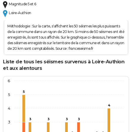
Magnitude 5 et 6
Loire-Authion
Méthodologie : Sur la carte, s'affichent les 50 séismes les plus puissants
de la commune dans un rayon de 20 km. Si moins de 50 séismes ont été
enregistrés, ils sont tous affichés. Sur le graphique ci-dessous, l'ensemble
des séismes enregistrés sur le territoire de la commune et dans un rayon
de 20 km sont comptabilisés. Source : franceseisme.fr
Liste de tous les séismes survenus à Loire-Authion
et aux alentours
6
5
5
4
4
3
3
3
3
3