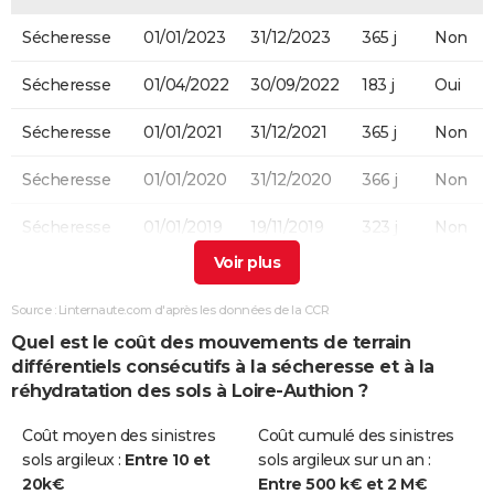
Sécheresse
01/01/2023
31/12/2023
365 j
Non
Sécheresse
01/04/2022
30/09/2022
183 j
Oui
Sécheresse
01/01/2021
31/12/2021
365 j
Non
Sécheresse
01/01/2020
31/12/2020
366 j
Non
Sécheresse
01/01/2019
19/11/2019
323 j
Non
Sécheresse
01/07/2017
31/12/2017
184 j
Oui
Source : Linternaute.com d'après les données de la CCR
Sécheresse
01/04/2016
31/12/2016
275 j
Non
Quel est le coût des mouvements de terrain
différentiels consécutifs à la sécheresse et à la
Sécheresse
01/06/2010
30/09/2010
122 j
Non
réhydratation des sols à Loire-Authion ?
Sécheresse
01/01/2006
30/09/2006
273 j
Oui
Coût moyen des sinistres
Coût cumulé des sinistres
sols argileux :
Entre 10 et
sols argileux sur un an :
Sécheresse
01/07/2005
30/09/2005
92 j
Oui
20k€
Entre 500 k€ et 2 M€