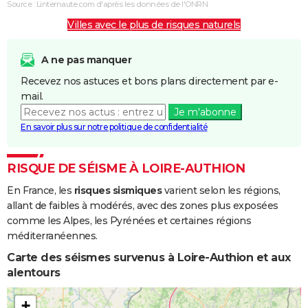
Source : Linternaute.com d'après les données de l'ONRN
Boue
Villes avec le plus de risques naturels
Inondations
01/04/1983
28/04/1983
28 j
Oui
et/ou
A ne pas manquer
Coulées de
Recevez nos astuces et bons plans directement par e-
Boue
mail.
Je m'abonne
Inondations
08/12/1982
31/12/1982
24 j
Oui
En savoir plus sur notre politique de confidentialité
et/ou
Coulées de
Boue
RISQUE DE SÉISME À LOIRE-AUTHION
En France, les
risques sismiques
varient selon les régions,
allant de faibles à modérés, avec des zones plus exposées
comme les Alpes, les Pyrénées et certaines régions
méditerranéennes.
Carte des séismes survenus à Loire-Authion et aux
alentours
+