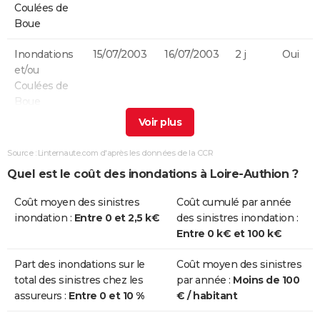
Coulées de
Boue
Inondations
15/07/2003
16/07/2003
2 j
Oui
et/ou
Coulées de
Boue
Inondations
25/12/1999
29/12/1999
5 j
Non
et/ou
Source : Linternaute.com d'après les données de la CCR
Coulées de
Quel est le coût des inondations à Loire-Authion ?
Boue
Coût moyen des sinistres
Coût cumulé par année
Inondations
17/01/1995
31/01/1995
15 j
Oui
inondation :
Entre 0 et 2,5 k€
des sinistres inondation :
et/ou
Entre 0 k€ et 100 k€
Coulées de
Boue
Part des inondations sur le
Coût moyen des sinistres
total des sinistres chez les
par année :
Moins de 100
Inondations
25/07/1983
26/07/1983
2 j
Oui
assureurs :
Entre 0 et 10 %
€ / habitant
et/ou
Coulées de