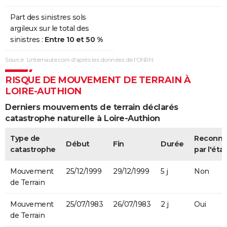
Sécheresse
01/07/2003
30/09/2003
92 j
Oui
Part des sinistres sols
argileux sur le total des
Sécheresse
01/05/1989
31/12/1991
975 j
Oui
sinistres :
Entre 10 et 50 %
Source : Linternaute.com d'après les données de l'ONRN
RISQUE DE MOUVEMENT DE TERRAIN À
LOIRE-AUTHION
Derniers mouvements de terrain déclarés
catastrophe naturelle à Loire-Authion
Type de
Reconn
Début
Fin
Durée
catastrophe
par l'état
Mouvement
25/12/1999
29/12/1999
5 j
Non
de Terrain
Mouvement
25/07/1983
26/07/1983
2 j
Oui
de Terrain