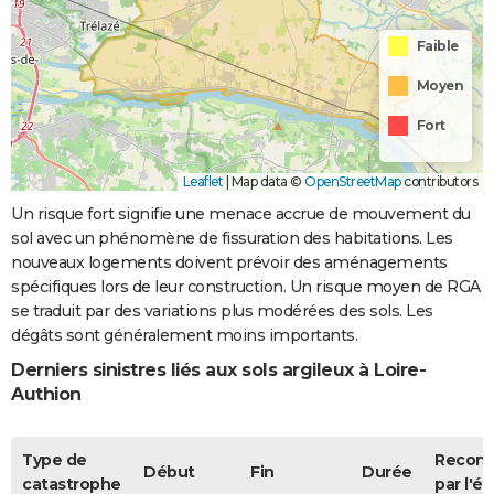
Faible
Moyen
Fort
Leaflet
|
Map data ©
OpenStreetMap
contributors
Un risque fort signifie une menace accrue de mouvement du
sol avec un phénomène de fissuration des habitations. Les
nouveaux logements doivent prévoir des aménagements
spécifiques lors de leur construction. Un risque moyen de RGA
se traduit par des variations plus modérées des sols. Les
dégâts sont généralement moins importants.
Derniers sinistres liés aux sols argileux à Loire-
Authion
Type de
Recon
Début
Fin
Durée
catastrophe
par l'ét