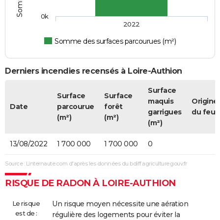
0k
2022
Somme des surfaces parcourues (m²)
Derniers incendies recensés à Loire-Authion
Surface
Surface
Surface
maquis
Origine
Date
parcourue
forêt
garrigues
du feu
(m²)
(m²)
(m²)
13/08/2022
1 700 000
1 700 000
0
Source : Linternaute.com d'après les données du bdiff.agriculture.gouv.fr
RISQUE DE RADON À LOIRE-AUTHION
Le risque
Un risque moyen nécessite une aération
est de :
régulière des logements pour éviter la