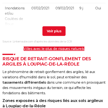
Inondations
01/02/2021
09/02/2021
9 j
Oui
et/ou
Coulées de
Boue
Inondations
24/01/2009
27/01/2009
4 j
Non
et/ou
Source : Linternaute.com d'après les données de la CCR
Coulées de
Villes avec le plus de risques naturels
Boue
RISQUE DE RETRAIT-GONFLEMENT DES
Chocs
24/01/2009
27/01/2009
4 j
Non
ARGILES À LOUPIAC-DE-LA-RÉOLE
Mécaniques
liés à l'action
Le phénomène de retrait-gonflement des argiles, lié aux
des Vagues
variations d'humidité dans le sol, peut entraîner des
tassements différentiels
dans une commune en provoquant
Inondations
25/12/1999
29/12/1999
5 j
Non
des mouvements inégaux du terrain, ce qui affecte les
et/ou
fondations des bâtiments.
Coulées de
Zones exposées à des risques liés aux sols argileux
Boue
à Loupiac-de-la-Réole