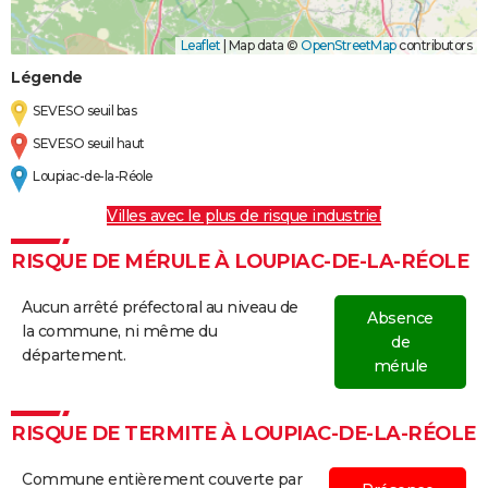
Leaflet
|
Map data ©
OpenStreetMap
contributors
Légende
SEVESO seuil bas
SEVESO seuil haut
Loupiac-de-la-Réole
Villes avec le plus de risque industriel
RISQUE DE MÉRULE À LOUPIAC-DE-LA-RÉOLE
Aucun arrêté préfectoral au niveau de
Absence
la commune, ni même du
de
département.
mérule
RISQUE DE TERMITE À LOUPIAC-DE-LA-RÉOLE
Commune entièrement couverte par