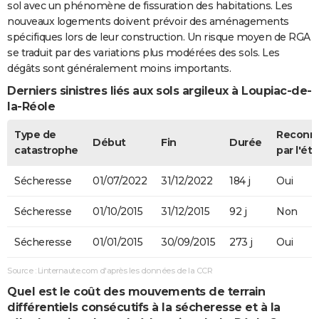
sol avec un phénomène de fissuration des habitations. Les
Inondations
06/11/1982
10/11/1982
5 j
Oui
nouveaux logements doivent prévoir des aménagements
et/ou
spécifiques lors de leur construction. Un risque moyen de RGA
Coulées de
se traduit par des variations plus modérées des sols. Les
Boue
dégâts sont généralement moins importants.
Derniers sinistres liés aux sols argileux à Loupiac-de-
la-Réole
Type de
Reconn
Début
Fin
Durée
catastrophe
par l'éta
Sécheresse
01/07/2022
31/12/2022
184 j
Oui
Sécheresse
01/10/2015
31/12/2015
92 j
Non
Sécheresse
01/01/2015
30/09/2015
273 j
Oui
Source : Linternaute.com d'après les données de la CCR
Quel est le coût des mouvements de terrain
différentiels consécutifs à la sécheresse et à la