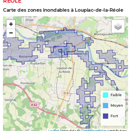
RÉOLE
Carte des zones inondables à Loupiac-de-la-Réole
+
−
Faible
Moyen
Fort
Leaflet
|
Map data ©
OpenStreetMap
contributors