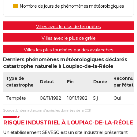
Nombre de jours de phénomènes météorologiques
Villes avec le plus de tempêtes
Villes avec le plus de grêle
Villes les plus touchées par des avalanches
Derniers phénomènes météorologiques déclarés
catastrophe naturelle à Loupiac-de-la-Réole
Type de
Reconnue
Début
Fin
Durée
catastrophe
par l'état
Tempête
06/11/1982
10/11/1982
5 j
Oui
Source : Linternaute.com d'après les données de la CCR
RISQUE INDUSTRIEL À LOUPIAC-DE-LA-RÉOLE
Un établissement SEVESO est un site industriel présentant