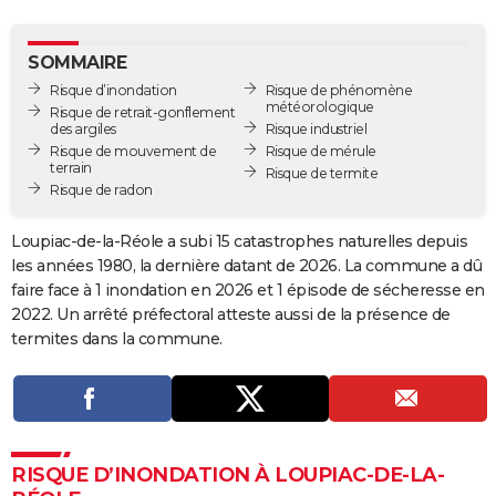
City break
Voyage de noces
Climat
Destinations
Voyage nature
Forum
+
PHOTO
SOMMAIRE
GUIDES D'ACHAT
Risque d’inondation
Risque de phénomène
météorologique
Risque de retrait-gonflement
BONS PLANS
des argiles
Risque industriel
Risque de mouvement de
Risque de mérule
CARTE DE VOEUX
terrain
Risque de termite
Risque de radon
Carte Bonne année
Carte Pâques
Carte de Noël
Carte Saint-Valentin
Carte d'anniversaire
DICTIONNAIRE
Loupiac-de-la-Réole a subi 15 catastrophes naturelles depuis
Biographies
Expressions
Dictionnaire
Citations
Proverbes
PROGRAMME TV
les années 1980, la dernière datant de 2026. La commune a dû
faire face à 1 inondation en 2026 et 1 épisode de sécheresse en
COPAINS D'AVANT
2022. Un arrêté préfectoral atteste aussi de la présence de
Se connecter
Collèges
Universités
Service militaire
S'inscrire
Lycées
Primaires
Entreprises
Avis de recherche
termites dans la commune.
AVIS DE DÉCÈS
FORUM
Lifestyle
Sport
Television
Cinema
Bricolage
Culture
Auto
Voyage
RISQUE D’INONDATION À LOUPIAC-DE-LA-