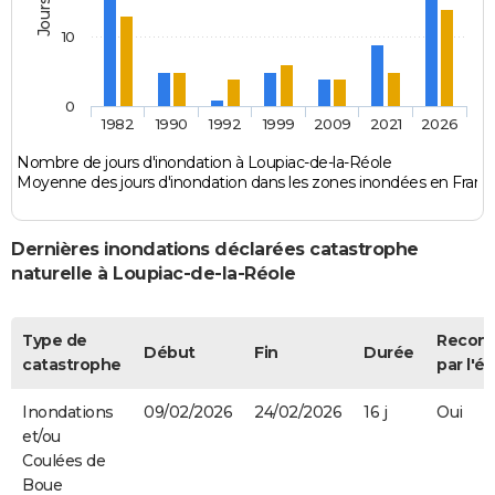
10
0
1982
1990
1992
1999
2009
2021
2026
Nombre de jours d'inondation à Loupiac-de-la-Réole
Moyenne des jours d'inondation dans les zones inondées en Franc
Dernières inondations déclarées catastrophe
naturelle à Loupiac-de-la-Réole
Type de
Recon
Début
Fin
Durée
catastrophe
par l'ét
Inondations
09/02/2026
24/02/2026
16 j
Oui
et/ou
Coulées de
Boue