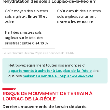
réhydratation des sols à Loupiac-de-la-Réole ?
Coût moyen des sinistres
Coût cumulé des sinistres
sols argileux :
Entre 10 et
sols argileux sur un an :
20k€
Entre 0 k€ et 100 k€
Part des sinistres sols
argileux sur le total des
sinistres :
Entre 0 et 10 %
Source : Linternaute.com d'après les données de l'ONRN
Retrouvez également toutes nos annonces d'
appartements à acheter à Loupiac-de-la-Réole
ainsi
que nos
maisons à vendre à Loupiac-de-la-Réole
.
RISQUE DE MOUVEMENT DE TERRAIN À
LOUPIAC-DE-LA-RÉOLE
Derniers mouvements de terrain déclarés