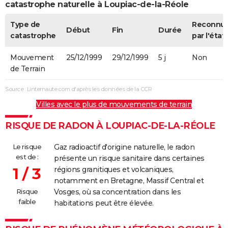
catastrophe naturelle à Loupiac-de-la-Réole
Type de
Reconnu
Début
Fin
Durée
catastrophe
par l'état
Mouvement
25/12/1999
29/12/1999
5 j
Non
de Terrain
Source : Linternaute.com d'après les données de la CCR
Villes avec le plus de mouvements de terrain
RISQUE DE RADON À LOUPIAC-DE-LA-RÉOLE
Le risque
Gaz radioactif d'origine naturelle, le radon
est de :
présente un risque sanitaire dans certaines
1 / 3
régions granitiques et volcaniques,
notamment en Bretagne, Massif Central et
Risque
Vosges, où sa concentration dans les
faible
habitations peut être élevée.