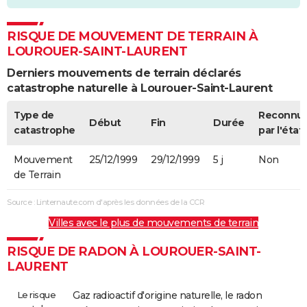
RISQUE DE MOUVEMENT DE TERRAIN À
LOUROUER-SAINT-LAURENT
Derniers mouvements de terrain déclarés
catastrophe naturelle à Lourouer-Saint-Laurent
Type de
Reconnu
Début
Fin
Durée
catastrophe
par l'état
Mouvement
25/12/1999
29/12/1999
5 j
Non
de Terrain
Source : Linternaute.com d'après les données de la CCR
Villes avec le plus de mouvements de terrain
RISQUE DE RADON À LOUROUER-SAINT-
LAURENT
Le risque
Gaz radioactif d'origine naturelle, le radon