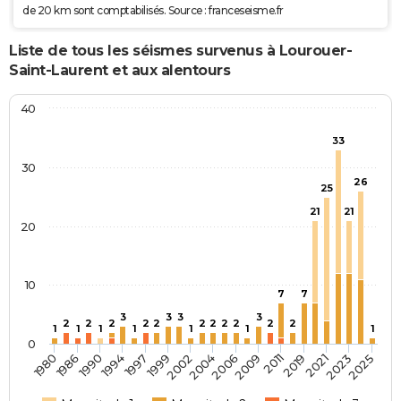
de 20 km sont comptabilisés. Source : franceseisme.fr
Liste de tous les séismes survenus à Lourouer-
Saint-Laurent et aux alentours
40
33
30
26
25
21
21
20
10
7
7
3
3
3
3
2
2
2
2
2
2
2
2
2
2
2
1
1
1
1
1
1
1
0
1980
2004
2025
2002
2023
1999
2021
1997
2019
1994
2011
1990
2009
1986
2006