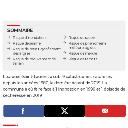
City break
Voyage de noces
Climat
Destinations
Voyage nature
Forum
+
PHOTO
GUIDES D'ACHAT
BONS PLANS
SOMMAIRE
Risque d’inondation
Risque de radon
CARTE DE VOEUX
Risque de séisme
Risque de phénomène
météorologique
Risque de retrait-gonflement
Carte Bonne année
Carte Pâques
Carte de Noël
Carte Saint-Valentin
Carte d'anniversaire
DICTIONNAIRE
des argiles
Risque de mérule
Risque de mouvement de
Risque de termite
terrain
Biographies
Expressions
Dictionnaire
Citations
Proverbes
PROGRAMME TV
Lourouer-Saint-Laurent a subi 9 catastrophes naturelles
COPAINS D'AVANT
depuis les années 1980, la dernière datant de 2019. La
Se connecter
Collèges
Universités
Service militaire
S'inscrire
Lycées
Primaires
Entreprises
Avis de recherche
AVIS DE DÉCÈS
commune a dû faire face à 1 inondation en 1999 et 1 épisode de
sécheresse en 2019.
FORUM
Lifestyle
Sport
Television
Cinema
Bricolage
Culture
Auto
Voyage