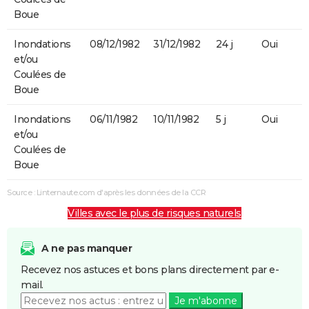
Boue
Inondations
08/12/1982
31/12/1982
24 j
Oui
et/ou
Coulées de
Boue
Inondations
06/11/1982
10/11/1982
5 j
Oui
et/ou
Coulées de
Boue
Source : Linternaute.com d'après les données de la CCR
Villes avec le plus de risques naturels
A ne pas manquer
Recevez nos astuces et bons plans directement par e-
mail.
Je m'abonne