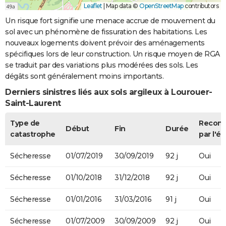
Leaflet
|
Map data ©
OpenStreetMap
contributors
Un risque fort signifie une menace accrue de mouvement du
sol avec un phénomène de fissuration des habitations. Les
nouveaux logements doivent prévoir des aménagements
spécifiques lors de leur construction. Un risque moyen de RGA
se traduit par des variations plus modérées des sols. Les
dégâts sont généralement moins importants.
Derniers sinistres liés aux sols argileux à Lourouer-
Saint-Laurent
Type de
Recon
Début
Fin
Durée
catastrophe
par l'ét
Sécheresse
01/07/2019
30/09/2019
92 j
Oui
Sécheresse
01/10/2018
31/12/2018
92 j
Oui
Sécheresse
01/01/2016
31/03/2016
91 j
Oui
Sécheresse
01/07/2009
30/09/2009
92 j
Oui