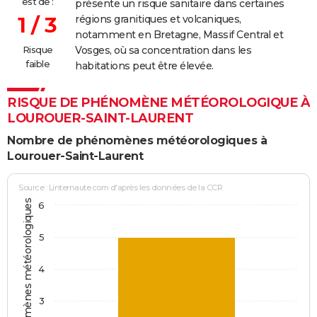
est de :
présente un risque sanitaire dans certaines
1 / 3
régions granitiques et volcaniques,
notamment en Bretagne, Massif Central et
Risque
Vosges, où sa concentration dans les
faible
habitations peut être élevée.
RISQUE DE PHÉNOMÈNE MÉTÉOROLOGIQUE À
LOUROUER-SAINT-LAURENT
Nombre de phénomènes météorologiques à
Lourouer-Saint-Laurent
Source : Linternaute.com d'après les données de la CCR
Jours avec phénomènes météorologiques
6
5
4
3