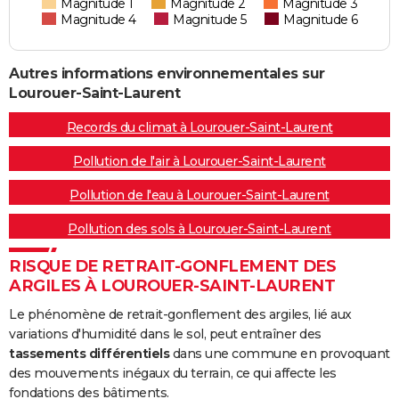
Magnitude 1
Magnitude 2
Magnitude 3
Magnitude 4
Magnitude 5
Magnitude 6
Autres informations environnementales sur
Lourouer-Saint-Laurent
Records du climat à Lourouer-Saint-Laurent
Pollution de l'air à Lourouer-Saint-Laurent
Pollution de l'eau à Lourouer-Saint-Laurent
Pollution des sols à Lourouer-Saint-Laurent
RISQUE DE RETRAIT-GONFLEMENT DES
ARGILES À LOUROUER-SAINT-LAURENT
Le phénomène de retrait-gonflement des argiles, lié aux
variations d'humidité dans le sol, peut entraîner des
tassements différentiels
dans une commune en provoquant
des mouvements inégaux du terrain, ce qui affecte les
fondations des bâtiments.