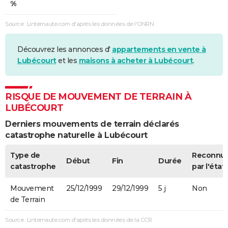
%
Source : Linternaute.com d'après les données de l'ONRN
Découvrez les annonces d'
appartements en vente à
Lubécourt
et les
maisons à acheter à Lubécourt
.
RISQUE DE MOUVEMENT DE TERRAIN À
LUBÉCOURT
Derniers mouvements de terrain déclarés
catastrophe naturelle à Lubécourt
Type de
Reconnu
Début
Fin
Durée
catastrophe
par l'état
Mouvement
25/12/1999
29/12/1999
5 j
Non
de Terrain
Source : Linternaute.com d'après les données de la CCR