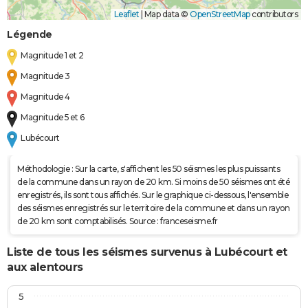
Leaflet
|
Map data ©
OpenStreetMap
contributors
Légende
Magnitude 1 et 2
Magnitude 3
Magnitude 4
Magnitude 5 et 6
Lubécourt
Méthodologie : Sur la carte, s'affichent les 50 séismes les plus puissants
de la commune dans un rayon de 20 km. Si moins de 50 séismes ont été
enregistrés, ils sont tous affichés. Sur le graphique ci-dessous, l'ensemble
des séismes enregistrés sur le territoire de la commune et dans un rayon
de 20 km sont comptabilisés. Source : franceseisme.fr
Liste de tous les séismes survenus à Lubécourt et
aux alentours
5