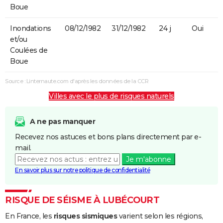
Boue
Inondations
08/12/1982
31/12/1982
24 j
Oui
et/ou
Coulées de
Boue
Source : Linternaute.com d'après les données de la CCR
Villes avec le plus de risques naturels
A ne pas manquer
Recevez nos astuces et bons plans directement par e-
mail.
Je m'abonne
En savoir plus sur notre politique de confidentialité
RISQUE DE SÉISME À LUBÉCOURT
En France, les
risques sismiques
varient selon les régions,