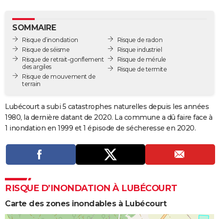
City break
Voyage de noces
Climat
Destinations
Voyage nature
Forum
+
PHOTO
SOMMAIRE
GUIDES D'ACHAT
Risque d’inondation
Risque de radon
Risque de séisme
Risque industriel
BONS PLANS
Risque de retrait-gonflement
Risque de mérule
des argiles
Risque de termite
CARTE DE VOEUX
Risque de mouvement de
terrain
Carte Bonne année
Carte Pâques
Carte de Noël
Carte Saint-Valentin
Carte d'anniversaire
DICTIONNAIRE
Lubécourt a subi 5 catastrophes naturelles depuis les années
Biographies
Expressions
Dictionnaire
Citations
Proverbes
PROGRAMME TV
1980, la dernière datant de 2020. La commune a dû faire face à
1 inondation en 1999 et 1 épisode de sécheresse en 2020.
COPAINS D'AVANT
Se connecter
Collèges
Universités
Service militaire
S'inscrire
Lycées
Primaires
Entreprises
Avis de recherche
AVIS DE DÉCÈS
FORUM
RISQUE D’INONDATION À LUBÉCOURT
Lifestyle
Sport
Television
Cinema
Bricolage
Culture
Auto
Voyage
Carte des zones inondables à Lubécourt