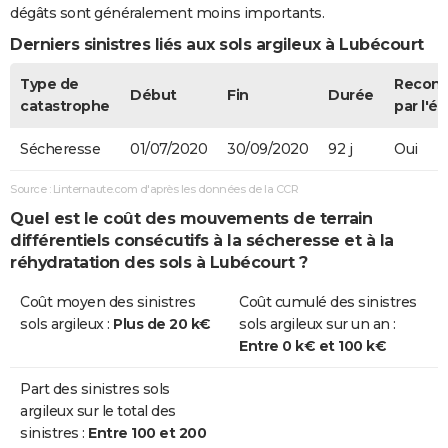
dégâts sont généralement moins importants.
Derniers sinistres liés aux sols argileux à Lubécourt
Type de
Recon
Début
Fin
Durée
catastrophe
par l'ét
Sécheresse
01/07/2020
30/09/2020
92 j
Oui
Source : Linternaute.com d'après les données de la CCR
Quel est le coût des mouvements de terrain
différentiels consécutifs à la sécheresse et à la
réhydratation des sols à Lubécourt ?
Coût moyen des sinistres
Coût cumulé des sinistres
sols argileux :
Plus de 20 k€
sols argileux sur un an :
Entre 0 k€ et 100 k€
Part des sinistres sols
argileux sur le total des
sinistres :
Entre 100 et 200