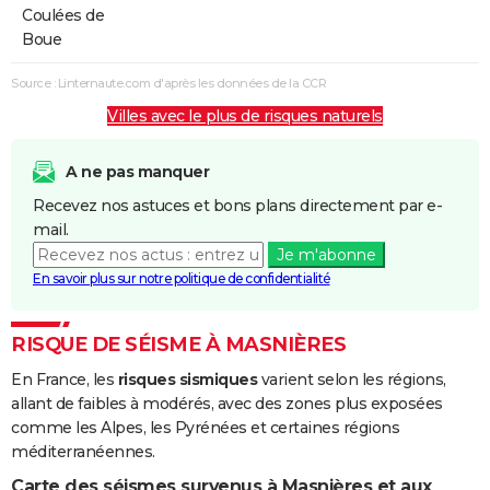
Coulées de
Boue
Source : Linternaute.com d'après les données de la CCR
Villes avec le plus de risques naturels
A ne pas manquer
Recevez nos astuces et bons plans directement par e-
mail.
Je m'abonne
En savoir plus sur notre politique de confidentialité
RISQUE DE SÉISME À MASNIÈRES
En France, les
risques sismiques
varient selon les régions,
allant de faibles à modérés, avec des zones plus exposées
comme les Alpes, les Pyrénées et certaines régions
méditerranéennes.
Carte des séismes survenus à Masnières et aux