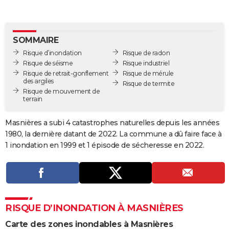
City break
Voyage de noces
Climat
Destinations
Voyage nature
Forum
+
PHOTO
GUIDES D'ACHAT
SOMMAIRE
Risque d’inondation
Risque de radon
BONS PLANS
Risque de séisme
Risque industriel
Risque de retrait-gonflement
Risque de mérule
CARTE DE VOEUX
des argiles
Risque de termite
Risque de mouvement de
Carte Bonne année
Carte Pâques
Carte de Noël
Carte Saint-Valentin
Carte d'anniversaire
DICTIONNAIRE
terrain
Biographies
Expressions
Dictionnaire
Citations
Proverbes
PROGRAMME TV
Masnières a subi 4 catastrophes naturelles depuis les années
1980, la dernière datant de 2022. La commune a dû faire face à
COPAINS D'AVANT
1 inondation en 1999 et 1 épisode de sécheresse en 2022.
Se connecter
Collèges
Universités
Service militaire
S'inscrire
Lycées
Primaires
Entreprises
Avis de recherche
AVIS DE DÉCÈS
FORUM
Lifestyle
Sport
Television
Cinema
Bricolage
Culture
Auto
Voyage
RISQUE D’INONDATION À MASNIÈRES
Carte des zones inondables à Masnières