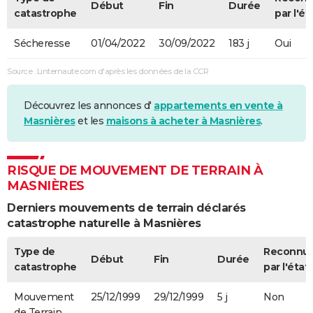
Début
Fin
Durée
catastrophe
par l'ét
Sécheresse
01/04/2022
30/09/2022
183 j
Oui
Source : Linternaute.com d'après les données de la CCR
Découvrez les annonces d'
appartements en vente à
Masnières
et les
maisons à acheter à Masnières
.
RISQUE DE MOUVEMENT DE TERRAIN À
MASNIÈRES
Derniers mouvements de terrain déclarés
catastrophe naturelle à Masnières
Type de
Reconnu
Début
Fin
Durée
catastrophe
par l'état
Mouvement
25/12/1999
29/12/1999
5 j
Non
de Terrain