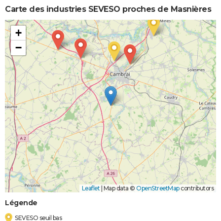
Carte des industries SEVESO proches de Masnières
+
−
Leaflet
|
Map data ©
OpenStreetMap
contributors
Légende
SEVESO seuil bas