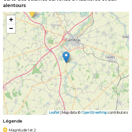
alentours
+
−
Leaflet
|
Map data ©
OpenStreetMap
contributors
Légende
Magnitude 1 et 2