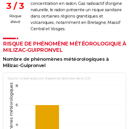
3 / 3
concentration en radon. Gaz radioactif d'origine
naturelle, le radon présente un risque sanitaire
Risque
dans certaines régions granitiques et
élevé
volcaniques, notamment en Bretagne, Massif
Central et Vosges.
RISQUE DE PHÉNOMÈNE MÉTÉOROLOGIQUE À
MILIZAC-GUIPRONVEL
Nombre de phénomènes météorologiques à
Milizac-Guipronvel
Source : Linternaute.com d'après les données de la CCR
Jours avec phénomènes météorologiques
8
6
4