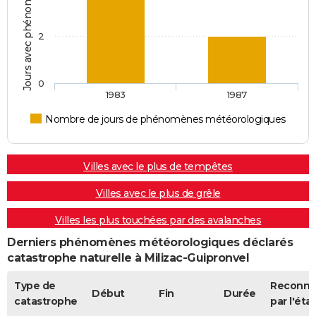
2
0
1983
1987
Nombre de jours de phénomènes météorologiques
Villes avec le plus de tempêtes
Villes avec le plus de grêle
Villes les plus touchées par des avalanches
Derniers phénomènes météorologiques déclarés
catastrophe naturelle à Milizac-Guipronvel
Type de
Reconn
Début
Fin
Durée
catastrophe
par l'état