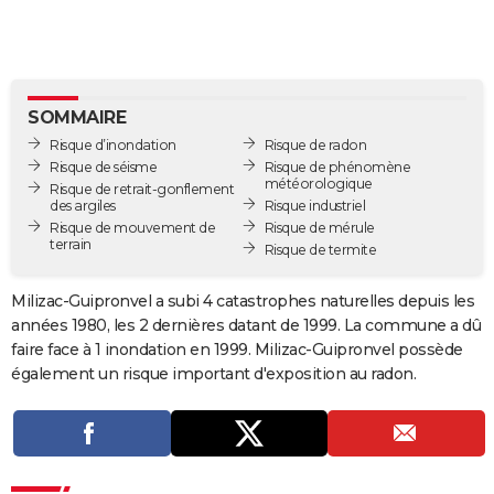
City break
Voyage de noces
Climat
Destinations
Voyage nature
Forum
+
PHOTO
GUIDES D'ACHAT
BONS PLANS
SOMMAIRE
Risque d’inondation
Risque de radon
CARTE DE VOEUX
Risque de séisme
Risque de phénomène
météorologique
Risque de retrait-gonflement
Carte Bonne année
Carte Pâques
Carte de Noël
Carte Saint-Valentin
Carte d'anniversaire
DICTIONNAIRE
des argiles
Risque industriel
Risque de mouvement de
Risque de mérule
terrain
Biographies
Expressions
Dictionnaire
Citations
Proverbes
Risque de termite
PROGRAMME TV
COPAINS D'AVANT
Milizac-Guipronvel a subi 4 catastrophes naturelles depuis les
années 1980, les 2 dernières datant de 1999. La commune a dû
Se connecter
Collèges
Universités
Service militaire
S'inscrire
Lycées
Primaires
Entreprises
Avis de recherche
AVIS DE DÉCÈS
faire face à 1 inondation en 1999. Milizac-Guipronvel possède
également un risque important d'exposition au radon.
FORUM
Lifestyle
Sport
Television
Cinema
Bricolage
Culture
Auto
Voyage