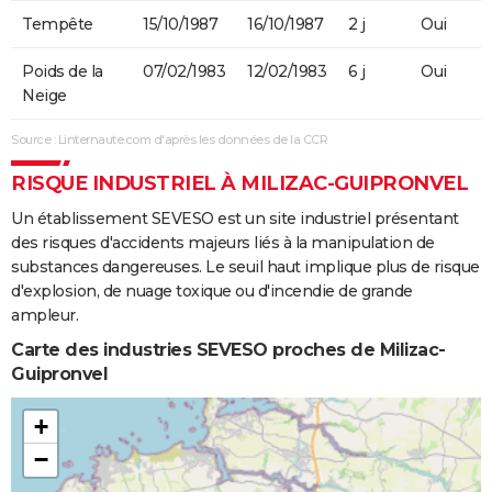
Tempête
15/10/1987
16/10/1987
2 j
Oui
Poids de la
07/02/1983
12/02/1983
6 j
Oui
Neige
Source : Linternaute.com d'après les données de la CCR
RISQUE INDUSTRIEL À MILIZAC-GUIPRONVEL
Un établissement SEVESO est un site industriel présentant
des risques d'accidents majeurs liés à la manipulation de
substances dangereuses. Le seuil haut implique plus de risque
d'explosion, de nuage toxique ou d'incendie de grande
ampleur.
Carte des industries SEVESO proches de Milizac-
Guipronvel
+
−