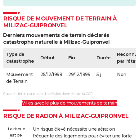
RISQUE DE MOUVEMENT DE TERRAIN À
MILIZAC-GUIPRONVEL
Derniers mouvements de terrain déclarés
catastrophe naturelle à Milizac-Guipronvel
Type de
Reconnu
Début
Fin
Durée
catastrophe
par l'état
Mouvement
25/12/1999
29/12/1999
5 j
Non
de Terrain
Source : Linternaute.com d'après les données de la CCR
Villes avec le plus de mouvements de terrain
RISQUE DE RADON À MILIZAC-GUIPRONVEL
Le risque
Un risque élevé nécessite une aération
est de :
fréquente des logements pour éviter une forte