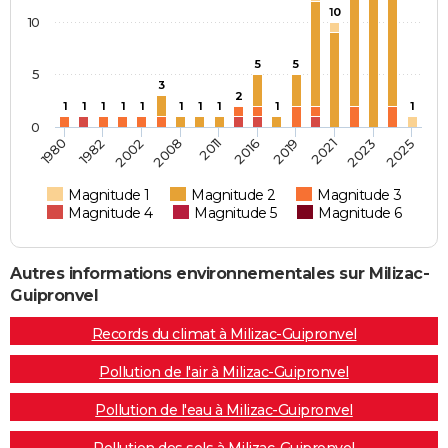
10
10
5
5
5
3
2
1
1
1
1
1
1
1
1
1
1
0
2002
2021
1980
2016
2008
2023
1982
2019
2011
2025
Magnitude 1
Magnitude 2
Magnitude 3
Magnitude 4
Magnitude 5
Magnitude 6
Autres informations environnementales sur Milizac-
Guipronvel
Records du climat à Milizac-Guipronvel
Pollution de l'air à Milizac-Guipronvel
Pollution de l'eau à Milizac-Guipronvel
Pollution des sols à Milizac-Guipronvel