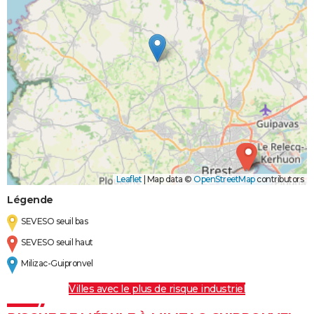
Leaflet
|
Map data ©
OpenStreetMap
contributors
Légende
SEVESO seuil bas
SEVESO seuil haut
Milizac-Guipronvel
Villes avec le plus de risque industriel