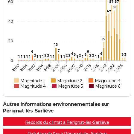
60
57
57
51
47
40
19
20
13
7
6
6
4
4
3
3
3
3
2
2
2
2
2
2
2
2
1
1
1
1
1
1
1
1
1
1
1
1
1
1
1
1
0
1998
1994
2025
1987
2022
1984
2019
1980
2016
2013
2010
2007
2004
2001
Magnitude 1
Magnitude 2
Magnitude 3
Magnitude 4
Magnitude 5
Magnitude 6
Autres informations environnementales sur
Pérignat-lès-Sarliève
Records du climat à Pérignat-lès-Sarliève
Pollution de l'air à Pérignat-lès-Sarliève