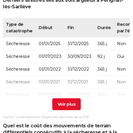
Derniers sinistres liés aux sols argileux à Pérignat-
lès-Sarliève
Type de
Recon
Début
Fin
Durée
catastrophe
par l'ét
Sécheresse
01/01/2025
31/12/2025
365 j
Non
Sécheresse
01/07/2023
30/09/2023
92 j
Oui
Sécheresse
01/01/2022
31/12/2022
365 j
Non
Sécheresse
01/01/2021
31/12/2021
365 j
Non
Sécheresse
01/01/2020
31/12/2020
366 j
Non
Sécheresse
01/01/2019
30/09/2019
273 j
Oui
Source : Linternaute.com d'après les données de la CCR
Sécheresse
01/07/2018
30/09/2018
92 j
Oui
Quel est le coût des mouvements de terrain
différentiels consécutifs à la sécheresse et à la