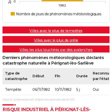
0
1982
Nombre de jours de phénomènes météorologiques
Villes avec le plus de tempêtes
Villes avec le plus de grêle
Villes les plus touchées par des avalanches
Derniers phénomènes météorologiques déclarés
catastrophe naturelle à Pérignat-lès-Sarliève
Type de
Reconnue
Début
Fin
Durée
catastrophe
par l'état
Tempête
06/11/1982
10/11/1982
5 j
Oui
Source : Linternaute.com d'après les données de la CCR
RISQUE INDUSTRIEL À PÉRIGNAT-LÈS-