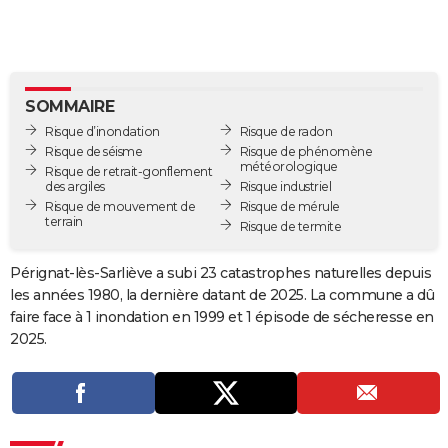
City break
Voyage de noces
Climat
Destinations
Voyage nature
Forum
+
PHOTO
GUIDES D'ACHAT
BONS PLANS
SOMMAIRE
Risque d’inondation
Risque de radon
CARTE DE VOEUX
Risque de séisme
Risque de phénomène
météorologique
Risque de retrait-gonflement
Carte Bonne année
Carte Pâques
Carte de Noël
Carte Saint-Valentin
Carte d'anniversaire
DICTIONNAIRE
des argiles
Risque industriel
Risque de mouvement de
Risque de mérule
terrain
Biographies
Expressions
Dictionnaire
Citations
Proverbes
Risque de termite
PROGRAMME TV
COPAINS D'AVANT
Pérignat-lès-Sarliève a subi 23 catastrophes naturelles depuis
les années 1980, la dernière datant de 2025. La commune a dû
Se connecter
Collèges
Universités
Service militaire
S'inscrire
Lycées
Primaires
Entreprises
Avis de recherche
AVIS DE DÉCÈS
faire face à 1 inondation en 1999 et 1 épisode de sécheresse en
2025.
FORUM
Lifestyle
Sport
Television
Cinema
Bricolage
Culture
Auto
Voyage