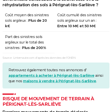
Sécheresse
01/01/2016
31/03/2016
91 j
Oui
réhydratation des sols à Pérignat-lès-Sarliève ?
Sécheresse
01/01/2015
30/09/2015
273 j
Non
Coût moyen des sinistres
Coût cumulé des sinistres
sols argileux :
Plus de 20
sols argileux sur un an :
Sécheresse
01/07/2013
30/09/2013
92 j
Non
k€
Entre 10 M€ et 50 M€
Sécheresse
01/07/2012
30/09/2012
92 j
Non
Part des sinistres sols
argileux sur le total des
Sécheresse
01/01/2011
30/09/2011
273 j
Non
sinistres :
Plus de 200%
Sécheresse
01/07/2009
30/09/2009
92 j
Non
Source : Linternaute.com d'après les données de l'ONRN
Sécheresse
01/07/2003
30/09/2003
92 j
Non
Retrouvez également toutes nos annonces d'
Sécheresse
01/01/2001
30/09/2001
273 j
Oui
appartements à acheter à Pérignat-lès-Sarliève
ainsi
que nos
maisons à vendre à Pérignat-lès-Sarliève
.
Sécheresse
01/01/2000
31/12/2000
366 j
Oui
Sécheresse
01/01/1992
31/08/1997
2070 j
Oui
RISQUE DE MOUVEMENT DE TERRAIN À
PÉRIGNAT-LÈS-SARLIÈVE
Sécheresse
01/05/1989
31/12/1991
975 j
Oui