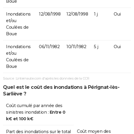
Boue
Inondations
12/08/1998
12/08/1998
1 j
Oui
et/ou
Coulées de
Boue
Inondations
06/11/1982
10/11/1982
5 j
Oui
et/ou
Coulées de
Boue
Source : Linternaute.com d'après les données de la CCR
Quel est le coût des inondations à Pérignat-lès-
Sarliève ?
Coût cumulé par année des
sinistres inondation :
Entre 0
k€ et 100 k€
Coût moyen des
Part des inondations sur le total