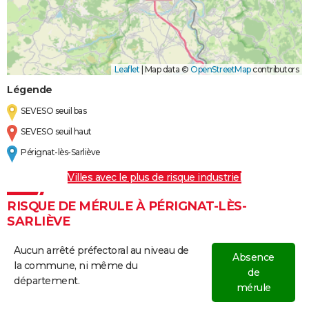
Leaflet
|
Map data ©
OpenStreetMap
contributors
Légende
SEVESO seuil bas
SEVESO seuil haut
Pérignat-lès-Sarliève
Villes avec le plus de risque industriel
RISQUE DE MÉRULE À PÉRIGNAT-LÈS-
SARLIÈVE
Aucun arrêté préfectoral au niveau de
Absence
la commune, ni même du
de
département.
mérule