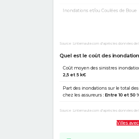
Inondations et/ou Coulées de Boue
Inondations et/ou Coulées de Boue
Inondations et/ou Coulées de Boue
Source : Linternaute.com d'après les données de 
Inondations et/ou Coulées de Boue
Quel est le coût des inondation
Chocs Mécaniques liés à l'action
Coût moyen des sinistres inondatio
des Vagues
2,5 et 5 k€
Inondations et/ou Coulées de Boue
Part des inondations sur le total des
chez les assureurs :
Entre 10 et 50 
Inondations et/ou Coulées de Boue
Source : Linternaute.com d'après les données de
Villes avec