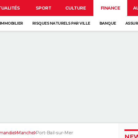
TUALITÉS
SPORT
CULTURE
FINANCE
A
IMMOBILIER
RISQUES NATURELS PAR VILLE
BANQUE
ASSU
mandie
Manche
Port-Bail-sur-Mer
NEW