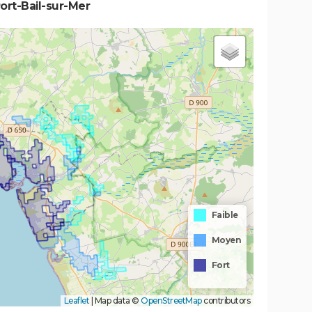
ort-Bail-sur-Mer
Faible
Moyen
Fort
Leaflet
|
Map data ©
OpenStreetMap
contributors