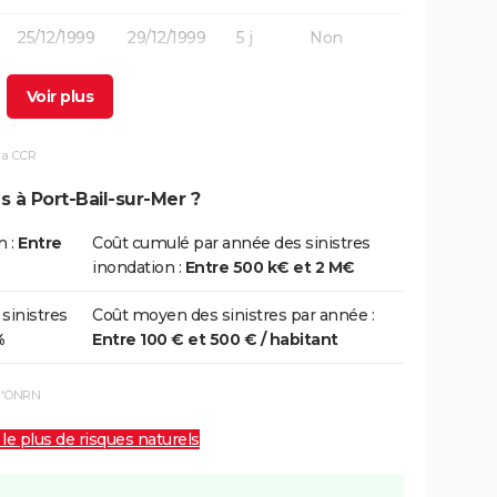
25/12/1999
29/12/1999
5 j
Non
01/01/1998
06/01/1998
6 j
Oui
17/01/1995
31/01/1995
15 j
Oui
la CCR
25/02/1990
01/03/1990
5 j
Oui
s à Port-Bail-sur-Mer ?
25/02/1990
01/03/1990
5 j
Oui
n :
Entre
Coût cumulé par année des sinistres
inondation :
Entre 500 k€ et 2 M€
22/11/1984
25/11/1984
4 j
Oui
 sinistres
Coût moyen des sinistres par année :
%
Entre 100 € et 500 € / habitant
04/06/1983
06/06/1983
3 j
Oui
 l'ONRN
 le plus de risques naturels