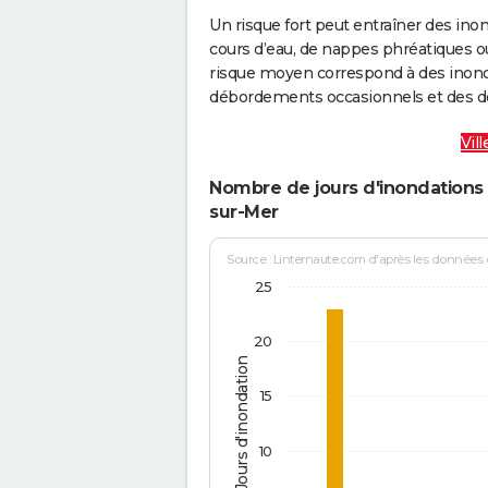
Un risque fort peut entraîner des in
cours d’eau, de nappes phréatiques 
risque moyen correspond à des inond
débordements occasionnels et des d
Vil
Nombre de jours d'inondations 
sur-Mer
Source : Linternaute.com d'après les données
25
20
Jours d'inondation
15
10