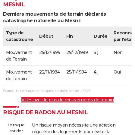
MESNIL
Derniers mouvements de terrain déclarés
catastrophe naturelle au Mesnil
Type de
Reconnu
Début
Fin
Durée
catastrophe
par l'état
Mouvement
25/12/1999
29/12/1999
5 j
Non
de Terrain
Mouvement
22/11/1984
25/11/1984
4 j
Oui
de Terrain
Source : Linternaute.com d'après les données de la CCR
Villes avec le plus de mouvements de terrain
RISQUE DE RADON AU MESNIL
Le risque
Un risque moyen nécessite une aération
est de :
régulière des logements pour éviter la