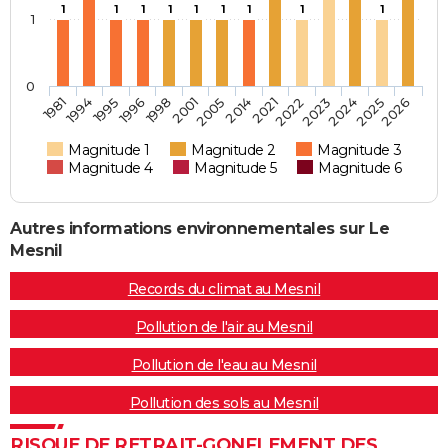
1
1
1
1
1
1
1
1
1
1
0
1996
2023
2001
2025
1981
2014
1995
2022
1998
2024
2005
2026
1994
2021
Magnitude 1
Magnitude 2
Magnitude 3
Magnitude 4
Magnitude 5
Magnitude 6
Autres informations environnementales sur Le
Mesnil
Records du climat au Mesnil
Pollution de l'air au Mesnil
Pollution de l'eau au Mesnil
Pollution des sols au Mesnil
RISQUE DE RETRAIT-GONFLEMENT DES