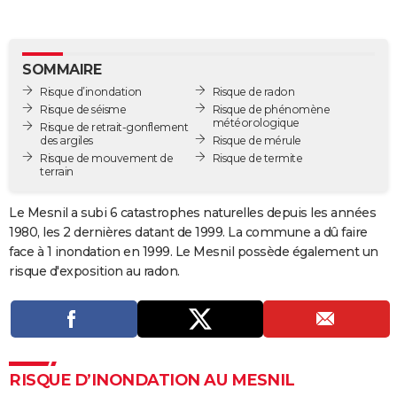
City break
Voyage de noces
Climat
Destinations
Voyage nature
Forum
+
PHOTO
GUIDES D'ACHAT
SOMMAIRE
Risque d’inondation
Risque de radon
BONS PLANS
Risque de séisme
Risque de phénomène
météorologique
Risque de retrait-gonflement
CARTE DE VOEUX
des argiles
Risque de mérule
Risque de mouvement de
Risque de termite
Carte Bonne année
Carte Pâques
Carte de Noël
Carte Saint-Valentin
Carte d'anniversaire
DICTIONNAIRE
terrain
Biographies
Expressions
Dictionnaire
Citations
Proverbes
PROGRAMME TV
Le Mesnil a subi 6 catastrophes naturelles depuis les années
1980, les 2 dernières datant de 1999. La commune a dû faire
COPAINS D'AVANT
face à 1 inondation en 1999. Le Mesnil possède également un
Se connecter
Collèges
Universités
Service militaire
S'inscrire
Lycées
Primaires
Entreprises
Avis de recherche
risque d'exposition au radon.
AVIS DE DÉCÈS
FORUM
Lifestyle
Sport
Television
Cinema
Bricolage
Culture
Auto
Voyage
RISQUE D’INONDATION AU MESNIL