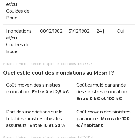
et/ou
Coulées de
Boue
Inondations
08/12/1982
31/12/1982
24 j
Oui
et/ou
Coulées de
Boue
Source : Linternaute.com d'après les données de la CCR
Quel est le coût des inondations au Mesnil ?
Coût moyen des sinistres
Coût cumulé par année
inondation :
Entre 0 et 2,5 k€
des sinistres inondation :
Entre 0 k€ et 100 k€
Part des inondations sur le
Coût moyen des sinistres
total des sinistres chez les
par année :
Moins de 100
assureurs :
Entre 10 et 50 %
€ / habitant
Source : Linternaute.com d'après les données de l'ONRN