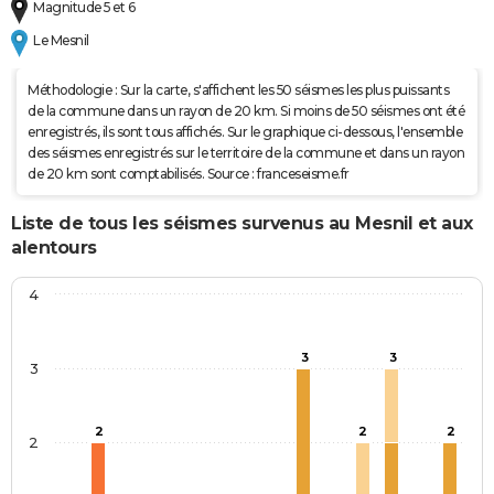
Magnitude 5 et 6
Le Mesnil
Méthodologie : Sur la carte, s'affichent les 50 séismes les plus puissants
de la commune dans un rayon de 20 km. Si moins de 50 séismes ont été
enregistrés, ils sont tous affichés. Sur le graphique ci-dessous, l'ensemble
des séismes enregistrés sur le territoire de la commune et dans un rayon
de 20 km sont comptabilisés. Source : franceseisme.fr
Liste de tous les séismes survenus au Mesnil et aux
alentours
4
3
3
3
2
2
2
2