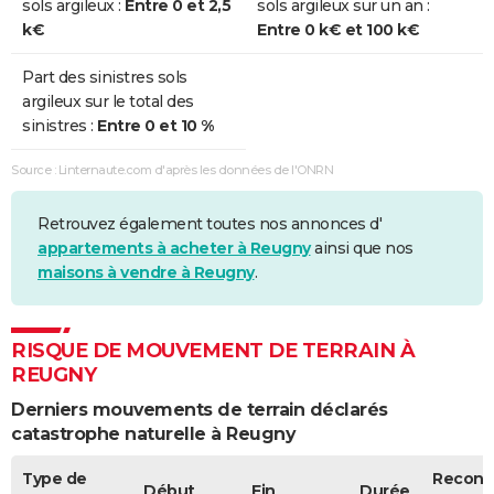
sols argileux :
Entre 0 et 2,5
sols argileux sur un an :
Sécheresse
01/07/2003
30/09/2003
92 j
Non
k€
Entre 0 k€ et 100 k€
Sécheresse
01/01/1992
31/08/1996
1705 j
Oui
Part des sinistres sols
argileux sur le total des
Sécheresse
01/12/1990
31/12/1991
396 j
Oui
sinistres :
Entre 0 et 10 %
Sécheresse
01/03/1990
30/11/1990
275 j
Oui
Source : Linternaute.com d'après les données de l'ONRN
Retrouvez également toutes nos annonces d'
appartements à acheter à Reugny
ainsi que nos
maisons à vendre à Reugny
.
RISQUE DE MOUVEMENT DE TERRAIN À
REUGNY
Derniers mouvements de terrain déclarés
catastrophe naturelle à Reugny
Type de
Recon
Début
Fin
Durée