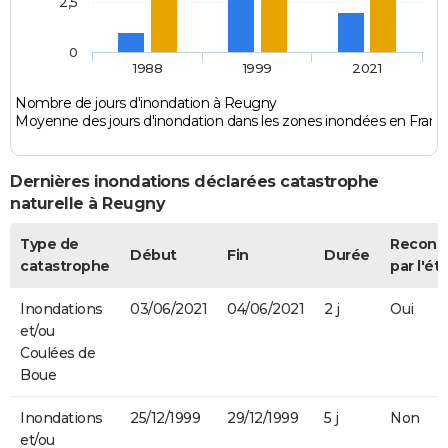
2,5
0
1988
1999
2021
Nombre de jours d'inondation à Reugny
Moyenne des jours d'inondation dans les zones inondées en Franc
Dernières inondations déclarées catastrophe
naturelle à Reugny
Type de
Reconn
Début
Fin
Durée
catastrophe
par l'ét
Inondations
03/06/2021
04/06/2021
2 j
Oui
et/ou
Coulées de
Boue
Inondations
25/12/1999
29/12/1999
5 j
Non
et/ou