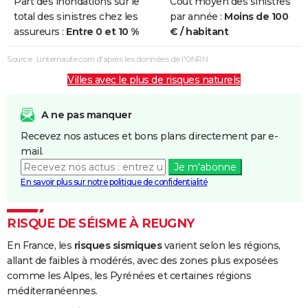
Part des inondations sur le
Coût moyen des sinistres
total des sinistres chez les
par année :
Moins de 100
assureurs :
Entre 0 et 10 %
€ / habitant
Source : Linternaute.com d'après les données de l'ONRN
Villes avec le plus de risques naturels
A ne pas manquer
Recevez nos astuces et bons plans directement par e-
mail.
Je m'abonne
En savoir plus sur notre politique de confidentialité
RISQUE DE SÉISME À REUGNY
En France, les
risques sismiques
varient selon les régions,
allant de faibles à modérés, avec des zones plus exposées
comme les Alpes, les Pyrénées et certaines régions
méditerranéennes.