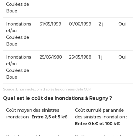
Coulées de
Boue
Inondations
31/05/1999
01/06/1999
2 j
Oui
et/ou
Coulées de
Boue
Inondations
25/05/1988
25/05/1988
1 j
Oui
et/ou
Coulées de
Boue
Source : Linternaute.com d'après les données de la CCR
Quel est le coût des inondations à Reugny ?
Coût moyen des sinistres
Coût cumulé par année
inondation :
Entre 2,5 et 5 k€
des sinistres inondation :
Entre 0 k€ et 100 k€