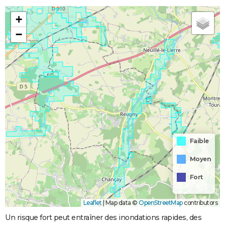
+
−
Faible
Moyen
Fort
Leaflet
|
Map data ©
OpenStreetMap
contributors
Un risque fort peut entraîner des inondations rapides, des