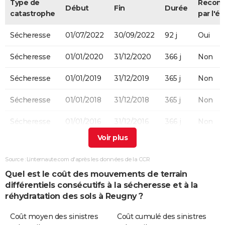
Type de
Recon
Début
Fin
Durée
catastrophe
par l'ét
Sécheresse
01/07/2022
30/09/2022
92 j
Oui
Sécheresse
01/01/2020
31/12/2020
366 j
Non
Sécheresse
01/01/2019
31/12/2019
365 j
Non
Sécheresse
01/01/2018
31/12/2018
365 j
Non
Sécheresse
01/01/2016
31/12/2016
366 j
Non
Sécheresse
01/07/2011
31/12/2011
184 j
Non
Source : Linternaute.com d'après les données de la CCR
Sécheresse
01/04/2011
30/06/2011
91 j
Oui
Quel est le coût des mouvements de terrain
différentiels consécutifs à la sécheresse et à la
Sécheresse
01/03/2011
31/03/2011
31 j
Non
réhydratation des sols à Reugny ?
Sécheresse
01/01/2009
31/12/2009
365 j
Non
Coût moyen des sinistres
Coût cumulé des sinistres