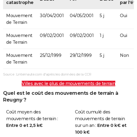
catastrophe
par l'ét
Mouvement
30/04/2001
04/05/2001
5 j
Oui
de Terrain
Mouvement
09/02/2001
09/02/2001
1 j
Oui
de Terrain
Mouvement
25/12/1999
29/12/1999
5 j
Non
de Terrain
Source : Linternaute.com d'après les données de la CCR
Villes avec le plus de mouvements de terrain
Quel est le coût des mouvements de terrain à
Reugny ?
Coût moyen des
Coût cumulé des
mouvements de terrain :
mouvements de terrain
Entre 0 et 2,5 k€
sur un an :
Entre 0 k€ et
100 k€