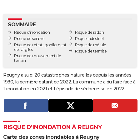
City break
Voyage de noces
Climat
Destinations
Voyage nature
Forum
+
PHOTO
GUIDES D'ACHAT
SOMMAIRE
Risque d’inondation
Risque de radon
BONS PLANS
Risque de séisme
Risque industriel
Risque de retrait-gonflement
Risque de mérule
CARTE DE VOEUX
des argiles
Risque de termite
Risque de mouvement de
Carte Bonne année
Carte Pâques
Carte de Noël
Carte Saint-Valentin
Carte d'anniversaire
DICTIONNAIRE
terrain
Biographies
Expressions
Dictionnaire
Citations
Proverbes
PROGRAMME TV
Reugny a subi 20 catastrophes naturelles depuis les années
1980, la dernière datant de 2022. La commune a dû faire face à
COPAINS D'AVANT
1 inondation en 2021 et 1 épisode de sécheresse en 2022.
Se connecter
Collèges
Universités
Service militaire
S'inscrire
Lycées
Primaires
Entreprises
Avis de recherche
AVIS DE DÉCÈS
FORUM
Lifestyle
Sport
Television
Cinema
Bricolage
Culture
Auto
Voyage
RISQUE D’INONDATION À REUGNY
Carte des zones inondables à Reugny