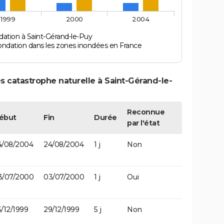
1999
2000
2004
dation à Saint-Gérand-le-Puy
ondation dans les zones inondées en France
s catastrophe naturelle à Saint-Gérand-le-
Reconnue
ébut
Fin
Durée
par l'état
4/08/2004
24/08/2004
1 j
Non
3/07/2000
03/07/2000
1 j
Oui
/12/1999
29/12/1999
5 j
Non