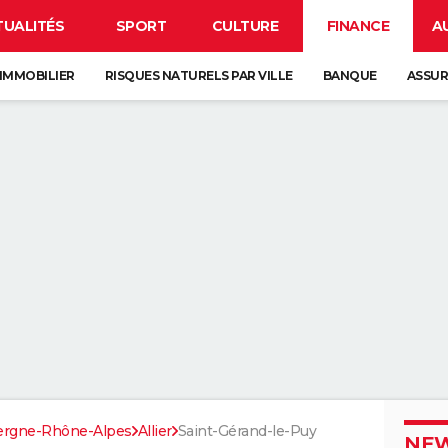
TUALITÉS
SPORT
CULTURE
FINANCE
A
IMMOBILIER
RISQUES NATURELS PAR VILLE
BANQUE
ASSU
ergne-Rhône-Alpes
Allier
Saint-Gérand-le-Puy
NEW