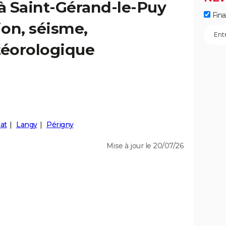
 à Saint-Gérand-le-Puy
Fin
ion, séisme,
éorologique
at
Langy
Périgny
Mise à jour le 20/07/26