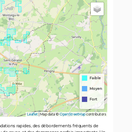
Faible
Moyen
Fort
Leaflet
|
Map data ©
OpenStreetMap
contributors
ondations rapides, des débordements fréquents de