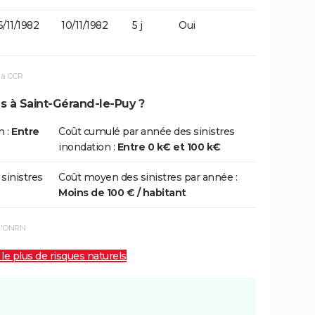
/11/1982
10/11/1982
5 j
Oui
la CCR
s à Saint-Gérand-le-Puy ?
n :
Entre
Coût cumulé par année des sinistres
inondation :
Entre 0 k€ et 100 k€
 sinistres
Coût moyen des sinistres par année :
Moins de 100 € / habitant
 l'ONRN
 le plus de risques naturels