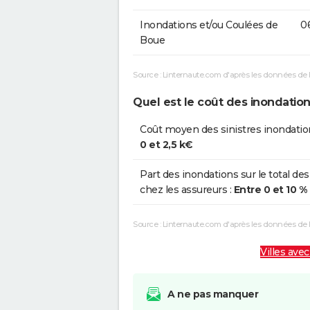
Inondations et/ou Coulées de
06
Boue
Source : Linternaute.com d'après les données de 
Quel est le coût des inondation
Coût moyen des sinistres inondatio
0 et 2,5 k€
Part des inondations sur le total des
chez les assureurs :
Entre 0 et 10 %
Source : Linternaute.com d'après les données de
Villes avec
A ne pas manquer