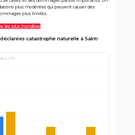
ou de caves, et des dommages parfois importants. Un
ations plus modérées qui peuvent causer des
ommages plus limités.
les les plus inondées
déclarées catastrophe naturelle à Saint-
 de la CCR