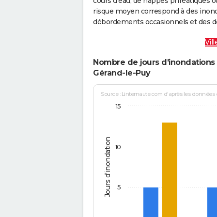
cours d’eau, de nappes phréatiques 
risque moyen correspond à des inond
débordements occasionnels et des d
Vil
Nombre de jours d'inondations 
Gérand-le-Puy
Source : Linternaute.com d'après les données
15
Jours d'inondation
10
5