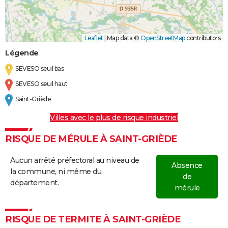
Leaflet
|
Map data ©
OpenStreetMap
contributors
Légende
SEVESO seuil bas
SEVESO seuil haut
Saint-Griède
Villes avec le plus de risque industriel
RISQUE DE MÉRULE À SAINT-GRIÈDE
Aucun arrêté préfectoral au niveau de
Absence
la commune, ni même du
de
département.
mérule
RISQUE DE TERMITE À SAINT-GRIÈDE