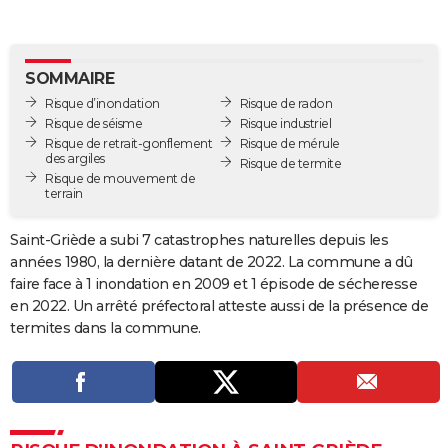
City break
Voyage de noces
Climat
Destinations
Voyage nature
Forum
+
PHOTO
GUIDES D'ACHAT
SOMMAIRE
Risque d’inondation
Risque de radon
BONS PLANS
Risque de séisme
Risque industriel
Risque de retrait-gonflement
Risque de mérule
CARTE DE VOEUX
des argiles
Risque de termite
Risque de mouvement de
Carte Bonne année
Carte Pâques
Carte de Noël
Carte Saint-Valentin
Carte d'anniversaire
DICTIONNAIRE
terrain
Biographies
Expressions
Dictionnaire
Citations
Proverbes
PROGRAMME TV
Saint-Griède a subi 7 catastrophes naturelles depuis les
années 1980, la dernière datant de 2022. La commune a dû
COPAINS D'AVANT
faire face à 1 inondation en 2009 et 1 épisode de sécheresse
Se connecter
Collèges
Universités
Service militaire
S'inscrire
Lycées
Primaires
Entreprises
Avis de recherche
en 2022. Un arrêté préfectoral atteste aussi de la présence de
AVIS DE DÉCÈS
termites dans la commune.
FORUM
Lifestyle
Sport
Television
Cinema
Bricolage
Culture
Auto
Voyage