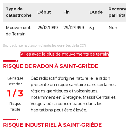
Type de
Reconnu
Début
Fin
Durée
catastrophe
par l'état
Mouvement
25/12/1999
29/12/1999
5 j
Non
de Terrain
Source : Linternaute.com d'après les données de la CCR
Villes avec le plus de mouvements de terrain
RISQUE DE RADON À SAINT-GRIÈDE
Le risque
Gaz radioactif d'origine naturelle, le radon
est de :
présente un risque sanitaire dans certaines
1 / 3
régions granitiques et volcaniques,
notamment en Bretagne, Massif Central et
Risque
Vosges, où sa concentration dans les
faible
habitations peut être élevée.
RISQUE INDUSTRIEL À SAINT-GRIÈDE