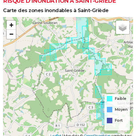
RISQUE D’INONDATION À SAINT-GRIÈDE
Carte des zones inondables à Saint-Griède
+
−
Faible
Moyen
Fort
Leaflet
|
Map data ©
OpenStreetMap
contributors