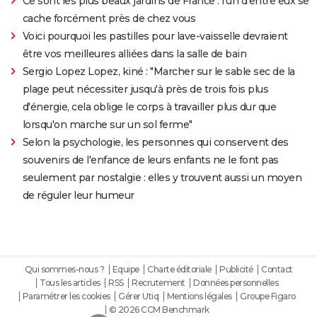
Ce sont les plus beaux jardins de France : l'un d'entre eux se
cache forcément près de chez vous
Voici pourquoi les pastilles pour lave-vaisselle devraient
être vos meilleures alliées dans la salle de bain
Sergio Lopez Lopez, kiné : "Marcher sur le sable sec de la
plage peut nécessiter jusqu'à près de trois fois plus
d'énergie, cela oblige le corps à travailler plus dur que
lorsqu'on marche sur un sol ferme"
Selon la psychologie, les personnes qui conservent des
souvenirs de l'enfance de leurs enfants ne le font pas
seulement par nostalgie : elles y trouvent aussi un moyen
de réguler leur humeur
Qui sommes-nous ?
Equipe
Charte éditoriale
Publicité
Contact
Tous les articles
RSS
Recrutement
Données personnelles
Paramétrer les cookies
Gérer Utiq
Mentions légales
Groupe Figaro
© 2026 CCM Benchmark