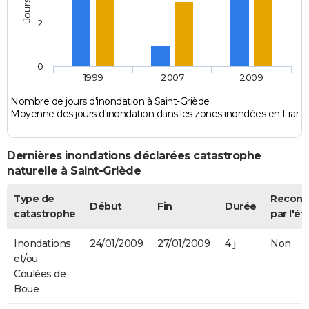
2
0
1999
2007
2009
Nombre de jours d'inondation à Saint-Griède
Moyenne des jours d'inondation dans les zones inondées en Franc
Dernières inondations déclarées catastrophe
naturelle à Saint-Griède
Type de
Recon
Début
Fin
Durée
catastrophe
par l'ét
Inondations
24/01/2009
27/01/2009
4 j
Non
et/ou
Coulées de
Boue