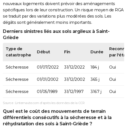
nouveaux logements doivent prévoir des aménagements
spécifiques lors de leur construction. Un risque moyen de RGA
se traduit par des variations plus modérées des sols. Les
dégâts sont généralement moins importants.
Derniers sinistres liés aux sols argileux à Saint-
Griède
Type de
Reconn
Début
Fin
Durée
catastrophe
par l'éta
Sécheresse
01/07/2022
31/12/2022
184 j
Oui
Sécheresse
01/01/2002
31/12/2002
365 j
Oui
Sécheresse
01/05/1989
31/12/1997
3167 j
Oui
Source : Linternaute.com d'après les données de la CCR
Quel est le coût des mouvements de terrain
différentiels consécutifs à la sécheresse et à la
réhydratation des sols à Saint-Griède ?