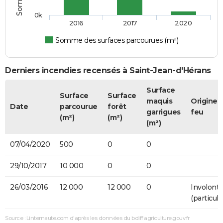
0k
2016
2017
2020
Somme des surfaces parcourues (m²)
Derniers incendies recensés à Saint-Jean-d'Hérans
Surface
Surface
Surface
maquis
Origine 
Date
parcourue
forêt
garrigues
feu
(m²)
(m²)
(m²)
07/04/2020
500
0
0
29/10/2017
10 000
0
0
26/03/2016
12 000
12 000
0
Involonta
(particulie
Source : Linternaute.com d'après les données du bdiff.agriculture.gouv.fr