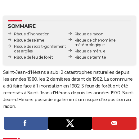
City break
Voyage de noces
Climat
Destinations
Voyage nature
Forum
+
PHOTO
GUIDES D'ACHAT
SOMMAIRE
BONS PLANS
Risque d’inondation
Risque de radon
Risque de séisme
Risque de phénomène
météorologique
CARTE DE VOEUX
Risque de retrait-gonflement
des argiles
Risque de mérule
Carte Bonne année
Carte Pâques
Carte de Noël
Carte Saint-Valentin
Carte d'anniversaire
Risque de feu de forêt
Risque de termite
DICTIONNAIRE
Biographies
Expressions
Dictionnaire
Citations
Proverbes
PROGRAMME TV
Saint-Jean-d'Hérans a subi 2 catastrophes naturelles depuis
les années 1980, les 2 dernières datant de 1982. La commune
COPAINS D'AVANT
a dû faire face à 1 inondation en 1982. 3 feux de forêt ont été
recensés à Saint-Jean-d'Hérans depuis les années 1970. Saint-
Se connecter
Collèges
Universités
Service militaire
S'inscrire
Lycées
Primaires
Entreprises
Avis de recherche
AVIS DE DÉCÈS
Jean-d'Hérans possède également un risque d'exposition au
radon.
FORUM
Lifestyle
Sport
Television
Cinema
Bricolage
Culture
Auto
Voyage