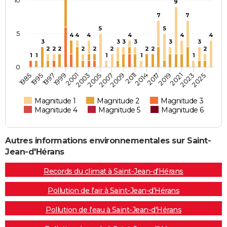
10
9
7
7
5
5
5
4
4
4
4
4
4
3
3
3
3
3
3
2
2
2
2
2
2
2
2
2
1
1
1
1
1
0
2014
2017
2019
2021
2023
2025
1985
1995
1997
1999
2001
2003
2005
2007
2009
2011
Magnitude 1
Magnitude 2
Magnitude 3
Magnitude 4
Magnitude 5
Magnitude 6
Autres informations environnementales sur Saint-
Jean-d'Hérans
Records du climat à Saint-Jean-d'Hérans
Pollution de l'air à Saint-Jean-d'Hérans
Pollution de l'eau à Saint-Jean-d'Hérans