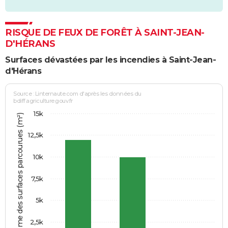
RISQUE DE FEUX DE FORÊT À SAINT-JEAN-
D'HÉRANS
Surfaces dévastées par les incendies à Saint-Jean-
d'Hérans
Source : Linternaute.com d'après les données du
bdiff.agriculture.gouv.fr
15k
Somme des surfaces parcourues (m²)
12,5k
10k
7,5k
5k
2,5k