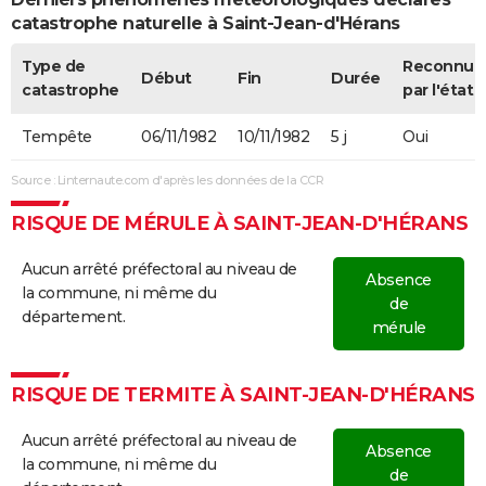
catastrophe naturelle à Saint-Jean-d'Hérans
Type de
Reconnue
Début
Fin
Durée
catastrophe
par l'état
Tempête
06/11/1982
10/11/1982
5 j
Oui
Source : Linternaute.com d'après les données de la CCR
RISQUE DE MÉRULE À SAINT-JEAN-D'HÉRANS
Aucun arrêté préfectoral au niveau de
Absence
la commune, ni même du
de
département.
mérule
RISQUE DE TERMITE À SAINT-JEAN-D'HÉRANS
Aucun arrêté préfectoral au niveau de
Absence
la commune, ni même du
de