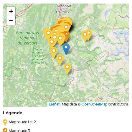
+
−
Leaflet
|
Map data ©
OpenStreetMap
contributors
Légende
Magnitude 1 et 2
Magnitude 3