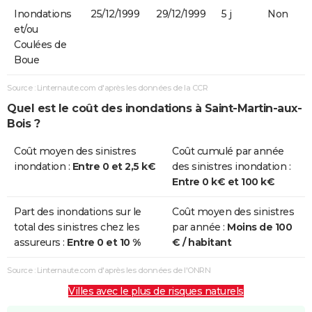
Inondations
25/12/1999
29/12/1999
5 j
Non
et/ou
Coulées de
Boue
Source : Linternaute.com d'après les données de la CCR
Quel est le coût des inondations à Saint-Martin-aux-
Bois ?
Coût moyen des sinistres
Coût cumulé par année
inondation :
Entre 0 et 2,5 k€
des sinistres inondation :
Entre 0 k€ et 100 k€
Part des inondations sur le
Coût moyen des sinistres
total des sinistres chez les
par année :
Moins de 100
assureurs :
Entre 0 et 10 %
€ / habitant
Source : Linternaute.com d'après les données de l'ONRN
Villes avec le plus de risques naturels