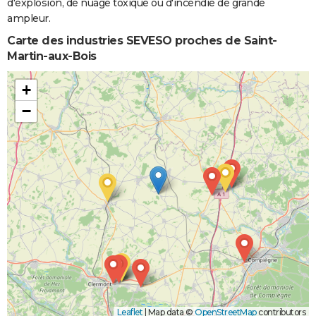
d'explosion, de nuage toxique ou d'incendie de grande
ampleur.
Carte des industries SEVESO proches de Saint-
Martin-aux-Bois
+
−
Leaflet
|
Map data ©
OpenStreetMap
contributors