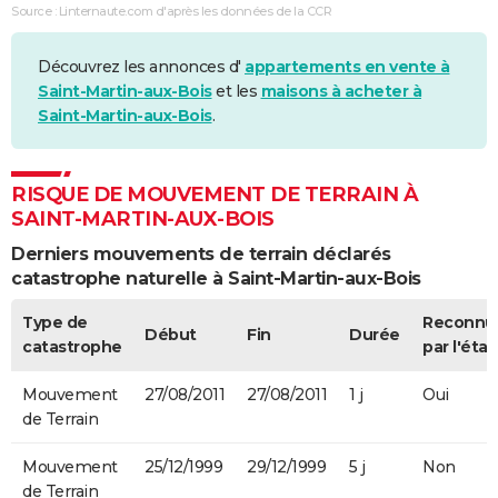
Source : Linternaute.com d'après les données de la CCR
Découvrez les annonces d'
appartements en vente à
Saint-Martin-aux-Bois
et les
maisons à acheter à
Saint-Martin-aux-Bois
.
RISQUE DE MOUVEMENT DE TERRAIN À
SAINT-MARTIN-AUX-BOIS
Derniers mouvements de terrain déclarés
catastrophe naturelle à Saint-Martin-aux-Bois
Type de
Reconnu
Début
Fin
Durée
catastrophe
par l'état
Mouvement
27/08/2011
27/08/2011
1 j
Oui
de Terrain
Mouvement
25/12/1999
29/12/1999
5 j
Non
de Terrain