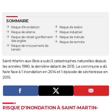
City break
Voyage de noces
Climat
Destinations
Voyage nature
Forum
+
PHOTO
GUIDES D'ACHAT
SOMMAIRE
BONS PLANS
Risque d’inondation
Risque de radon
Risque de séisme
Risque industriel
CARTE DE VOEUX
Risque de retrait-gonflement
Risque de mérule
des argiles
Risque de termite
Carte Bonne année
Carte Pâques
Carte de Noël
Carte Saint-Valentin
Carte d'anniversaire
Risque de mouvement de
DICTIONNAIRE
terrain
Biographies
Expressions
Dictionnaire
Citations
Proverbes
PROGRAMME TV
Saint-Martin-aux-Bois a subi 5 catastrophes naturelles depuis
les années 1980, la dernière datant de 2015. La commune a dû
COPAINS D'AVANT
faire face à 1 inondation en 2014 et 1 épisode de sécheresse en
Se connecter
Collèges
Universités
Service militaire
S'inscrire
Lycées
Primaires
Entreprises
Avis de recherche
AVIS DE DÉCÈS
2015.
FORUM
Lifestyle
Sport
Television
Cinema
Bricolage
Culture
Auto
Voyage
RISQUE D’INONDATION À SAINT-MARTIN-