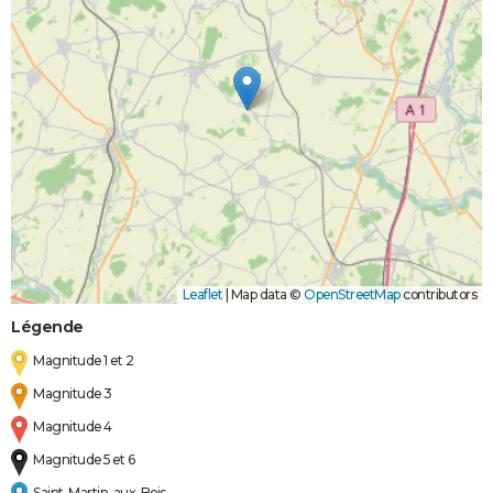
Leaflet
|
Map data ©
OpenStreetMap
contributors
Légende
Magnitude 1 et 2
Magnitude 3
Magnitude 4
Magnitude 5 et 6
Saint-Martin-aux-Bois