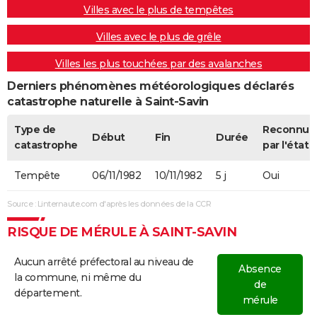
Villes avec le plus de tempêtes
Villes avec le plus de grêle
Villes les plus touchées par des avalanches
Derniers phénomènes météorologiques déclarés
catastrophe naturelle à Saint-Savin
Type de
Reconnue
Début
Fin
Durée
catastrophe
par l'état
Tempête
06/11/1982
10/11/1982
5 j
Oui
Source : Linternaute.com d'après les données de la CCR
RISQUE DE MÉRULE À SAINT-SAVIN
Aucun arrêté préfectoral au niveau de
Absence
la commune, ni même du
de
département.
mérule