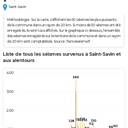
Saint-Savin
Méthodologie : Sur la carte, s'affichent les 50 séismes les plus puissants
de la commune dans un rayon de 20 km. Si moins de 50 séismes ont été
enregistrés, ils sont tous affichés. Sur le graphique ci-dessous, l'ensemble
des séismes enregistrés sur le territoire de la commune et dans un rayon
de 20 km sont comptabilisés. Source : franceseisme.fr
Liste de tous les séismes survenus à Saint-Savin et
aux alentours
400
360
300
200
138
136
133
133
130
128
112
101
96