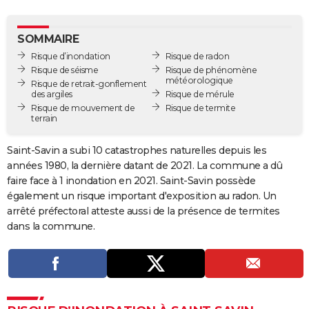
City break
Voyage de noces
Climat
Destinations
Voyage nature
Forum
+
PHOTO
SOMMAIRE
GUIDES D'ACHAT
Risque d’inondation
Risque de radon
Risque de séisme
Risque de phénomène
BONS PLANS
météorologique
Risque de retrait-gonflement
des argiles
Risque de mérule
CARTE DE VOEUX
Risque de mouvement de
Risque de termite
terrain
Carte Bonne année
Carte Pâques
Carte de Noël
Carte Saint-Valentin
Carte d'anniversaire
DICTIONNAIRE
Saint-Savin a subi 10 catastrophes naturelles depuis les
Biographies
Expressions
Dictionnaire
Citations
Proverbes
PROGRAMME TV
années 1980, la dernière datant de 2021. La commune a dû
faire face à 1 inondation en 2021. Saint-Savin possède
COPAINS D'AVANT
également un risque important d'exposition au radon. Un
Se connecter
Collèges
Universités
Service militaire
S'inscrire
Lycées
Primaires
Entreprises
Avis de recherche
arrêté préfectoral atteste aussi de la présence de termites
AVIS DE DÉCÈS
dans la commune.
FORUM
Lifestyle
Sport
Television
Cinema
Bricolage
Culture
Auto
Voyage