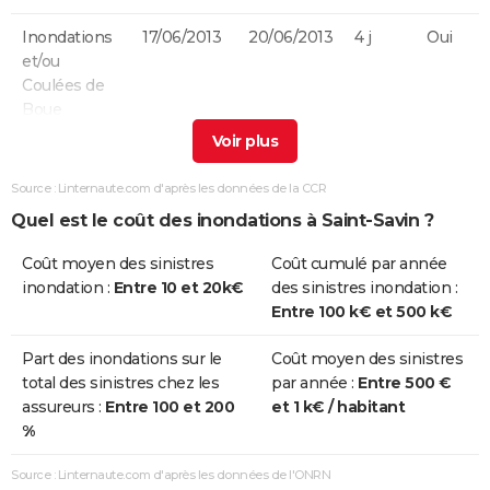
Inondations
17/06/2013
20/06/2013
4 j
Oui
et/ou
Coulées de
Boue
Inondations
19/10/2012
21/10/2012
3 j
Oui
et/ou
Source : Linternaute.com d'après les données de la CCR
Coulées de
Quel est le coût des inondations à Saint-Savin ?
Boue
Coût moyen des sinistres
Coût cumulé par année
Inondations
24/01/2009
27/01/2009
4 j
Non
inondation :
Entre 10 et 20k€
des sinistres inondation :
et/ou
Entre 100 k€ et 500 k€
Coulées de
Boue
Part des inondations sur le
Coût moyen des sinistres
total des sinistres chez les
par année :
Entre 500 €
Inondations
25/12/1999
29/12/1999
5 j
Non
assureurs :
Entre 100 et 200
et 1 k€ / habitant
et/ou
%
Coulées de
Boue
Source : Linternaute.com d'après les données de l'ONRN