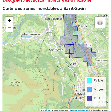
RISQUE D’INONDATION À SAINT-SAVIN
Carte des zones inondables à Saint-Savin
+
−
Faible
Moyen
Fort
Leaflet
|
Map data ©
OpenStreetMap
contributors