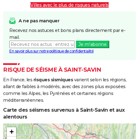
Villes avec le plus de risques naturels
Inondations
06/11/1982
10/11/1982
5 j
Oui
et/ou
Coulées de
A ne pas manquer
Boue
Recevez nos astuces et bons plans directement par e-
mail.
Je m'abonne
En savoir plus sur notre politique de confidentialité
RISQUE DE SÉISME À SAINT-SAVIN
En France, les
risques sismiques
varient selon les régions,
allant de faibles à modérés, avec des zones plus exposées
comme les Alpes, les Pyrénées et certaines régions
méditerranéennes.
Carte des séismes survenus à Saint-Savin et aux
alentours
+