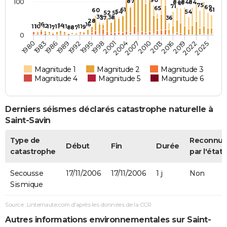
90
100
87
84
84
84
81
75
71
69
65
61
61
60
54
54
52
51
39
38
37
36
28
16
16
14
12
11
10
11
11
11
11
9
7
8
8
7
0
1983
2010
2016
1989
1995
2022
2001
1980
2007
2013
1986
1992
2019
2025
1998
2004
Magnitude 1
Magnitude 2
Magnitude 3
Magnitude 4
Magnitude 5
Magnitude 6
Derniers séismes déclarés catastrophe naturelle à
Saint-Savin
Type de
Reconnu
Début
Fin
Durée
catastrophe
par l'état
Secousse
17/11/2006
17/11/2006
1 j
Non
Sismique
Source : Linternaute.com d'après les données de la CCR
Autres informations environnementales sur Saint-