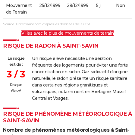
Mouvement
25/12/1999
29/12/1999
5 j
Non
de Terrain
Source : Linternaute.com d'après les données de la CCR
Villes avec le plus de mouvements de terrain
RISQUE DE RADON À SAINT-SAVIN
Le risque
Un risque élevé nécessite une aération
est de :
fréquente des logements pour éviter une forte
3 / 3
concentration en radon. Gaz radioactif d'origine
naturelle, le radon présente un risque sanitaire
Risque
dans certaines régions granitiques et
élevé
volcaniques, notamment en Bretagne, Massif
Central et Vosges.
RISQUE DE PHÉNOMÈNE MÉTÉOROLOGIQUE À
SAINT-SAVIN
Nombre de phénomènes météorologiques à Saint-