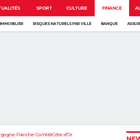
TUALITÉS
SPORT
CULTURE
FINANCE
A
IMMOBILIER
RISQUES NATURELS PAR VILLE
BANQUE
ASSU
rgogne-Franche-Comté
Côte-d'Or
NEW