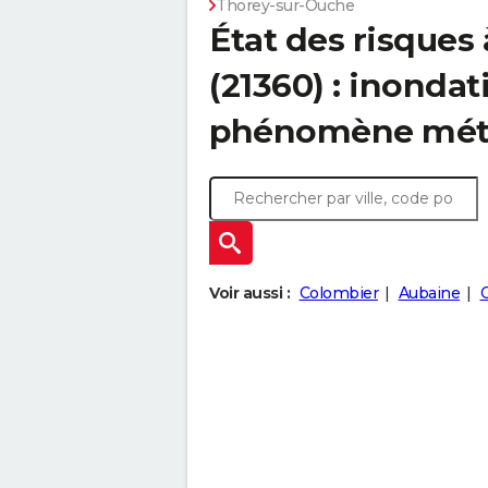
Thorey-sur-Ouche
État des risques
(21360) : inondat
phénomène mét
Voir aussi :
Colombier
Aubaine