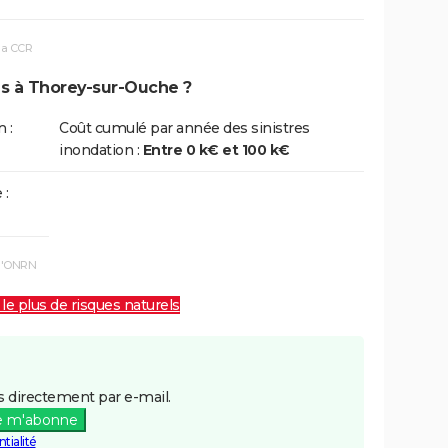
la CCR
ns à Thorey-sur-Ouche ?
 :
Coût cumulé par année des sinistres
inondation :
Entre 0 k€ et 100 k€
 :
 l'ONRN
 le plus de risques naturels
 directement par e-mail.
e m'abonne
tialité