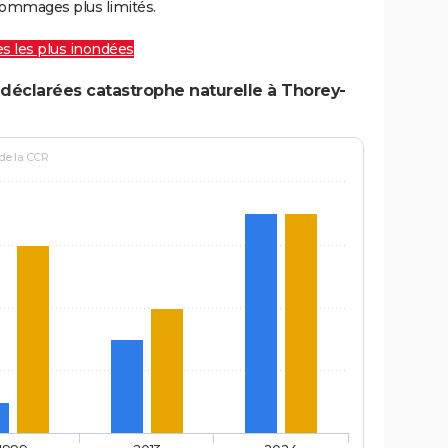
ommages plus limités.
les les plus inondées
déclarées catastrophe naturelle à Thorey-
 de la CCR