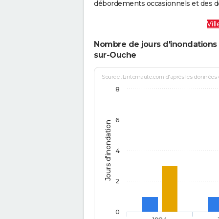
débordements occasionnels et des d
Vil
Nombre de jours d'inondations 
sur-Ouche
Source : Linternaute.com d'après les données
8
6
Jours d'inondation
4
2
0