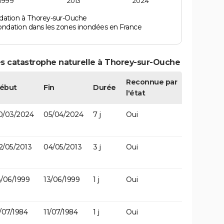
1999
2013
2024
dation à Thorey-sur-Ouche
ondation dans les zones inondées en France
es catastrophe naturelle à Thorey-sur-Ouche
Reconnue par
ébut
Fin
Durée
l'état
0/03/2024
05/04/2024
7 j
Oui
2/05/2013
04/05/2013
3 j
Oui
3/06/1999
13/06/1999
1 j
Oui
1/07/1984
11/07/1984
1 j
Oui