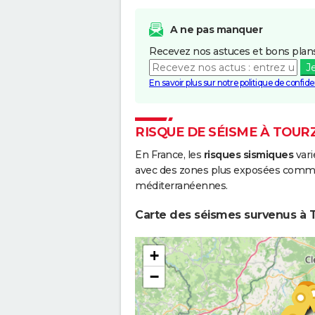
A ne pas manquer
Recevez nos astuces et bons plans
J
En savoir plus sur notre politique de confiden
RISQUE DE SÉISME À TOUR
En France, les
risques sismiques
vari
avec des zones plus exposées comme 
méditerranéennes.
Carte des séismes survenus à T
+
−