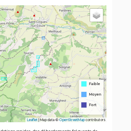
Faible
Moyen
Fort
Leaflet
|
Map data ©
OpenStreetMap
contributors