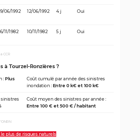
9/06/1992
12/06/1992
4 j
Oui
6/11/1982
10/11/1982
5 j
Oui
la CCR
s à Tourzel-Ronzières ?
n :
Plus
Coût cumulé par année des sinistres
inondation :
Entre 0 k€ et 100 k€
 sinistres
Coût moyen des sinistres par année :
%
Entre 100 € et 500 € / habitant
 l'ONRN
 le plus de risques naturels