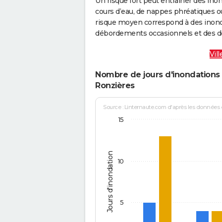
Un risque fort peut entraîner des in
cours d’eau, de nappes phréatiques 
risque moyen correspond à des inond
débordements occasionnels et des d
Vil
Nombre de jours d'inondations 
Ronzières
Source : Linternaute.com d'après les données
15
Jours d'inondation
10
5