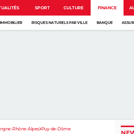
TUALITÉS
SPORT
CULTURE
FINANCE
A
IMMOBILIER
RISQUES NATURELS PAR VILLE
BANQUE
ASSU
ergne-Rhône-Alpes
Puy-de-Dôme
NEW