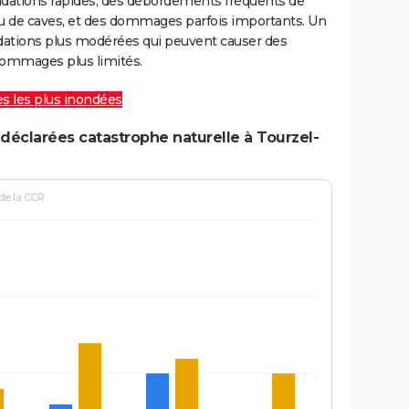
ondations rapides, des débordements fréquents de
ou de caves, et des dommages parfois importants. Un
ations plus modérées qui peuvent causer des
ommages plus limités.
les les plus inondées
déclarées catastrophe naturelle à Tourzel-
 de la CCR