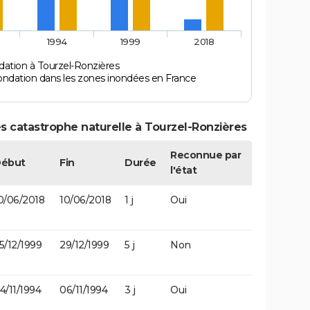
1994
1999
2018
dation à Tourzel-Ronzières
ondation dans les zones inondées en France
s catastrophe naturelle à Tourzel-Ronzières
Reconnue par
ébut
Fin
Durée
l'état
0/06/2018
10/06/2018
1 j
Oui
5/12/1999
29/12/1999
5 j
Non
4/11/1994
06/11/1994
3 j
Oui