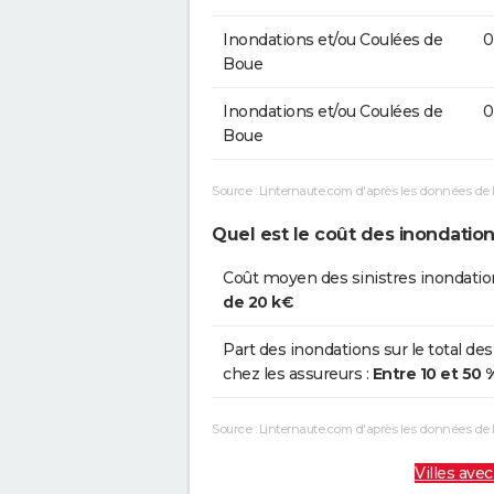
Inondations et/ou Coulées de
0
Boue
Inondations et/ou Coulées de
0
Boue
Source : Linternaute.com d'après les données de 
Quel est le coût des inondation
Coût moyen des sinistres inondatio
de 20 k€
Part des inondations sur le total des
chez les assureurs :
Entre 10 et 50 
Source : Linternaute.com d'après les données de
Villes avec