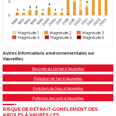
5
4
3
2
2
1
1
1
1
1
0
1989
2017
2024
2004
2023
2000
2022
1999
2021
1996
2020
1994
2019
1993
2018
Magnitude 1
Magnitude 2
Magnitude 3
Magnitude 4
Magnitude 5
Magnitude 6
Autres informations environnementales sur
Vaureilles
Records du climat à Vaureilles
Pollution de l'air à Vaureilles
Pollution de l'eau à Vaureilles
Pollution des sols à Vaureilles
RISQUE DE RETRAIT-GONFLEMENT DES
ARGILES À VAUREILLES