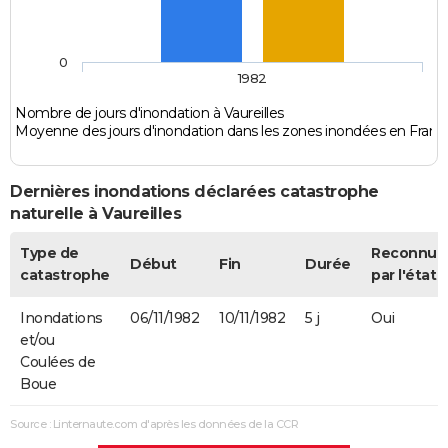
0
1982
Nombre de jours d'inondation à Vaureilles
Moyenne des jours d'inondation dans les zones inondées en Franc
Dernières inondations déclarées catastrophe
naturelle à Vaureilles
Type de
Reconnue
Début
Fin
Durée
catastrophe
par l'état
Inondations
06/11/1982
10/11/1982
5 j
Oui
et/ou
Coulées de
Boue
Source : Linternaute.com d'après les données de la CCR