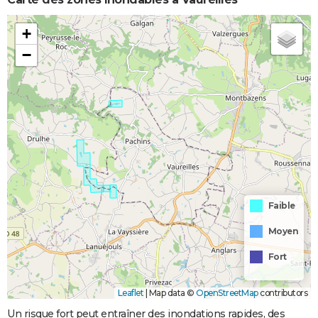
+
−
Faible
Moyen
Fort
Leaflet
|
Map data ©
OpenStreetMap
contributors
Un risque fort peut entraîner des inondations rapides, des