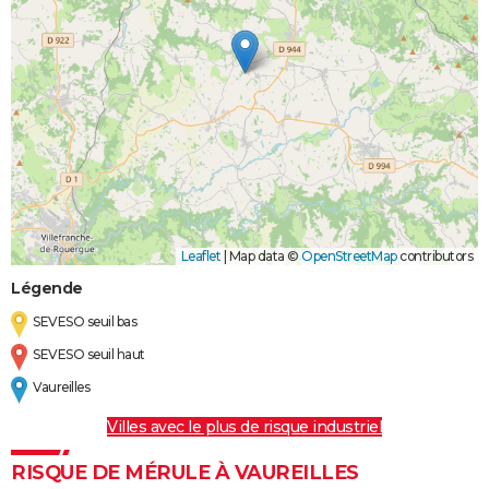
Leaflet
|
Map data ©
OpenStreetMap
contributors
Légende
SEVESO seuil bas
SEVESO seuil haut
Vaureilles
Villes avec le plus de risque industriel
RISQUE DE MÉRULE À VAUREILLES