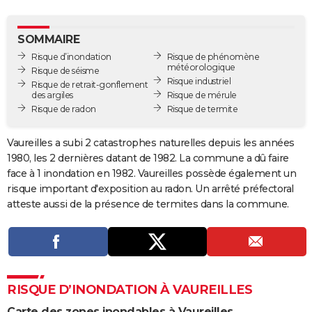
City break
Voyage de noces
Climat
Destinations
Voyage nature
Forum
+
PHOTO
SOMMAIRE
GUIDES D'ACHAT
Risque d’inondation
Risque de phénomène
météorologique
Risque de séisme
BONS PLANS
Risque industriel
Risque de retrait-gonflement
des argiles
Risque de mérule
CARTE DE VOEUX
Risque de radon
Risque de termite
Carte Bonne année
Carte Pâques
Carte de Noël
Carte Saint-Valentin
Carte d'anniversaire
DICTIONNAIRE
Vaureilles a subi 2 catastrophes naturelles depuis les années
Biographies
Expressions
Dictionnaire
Citations
Proverbes
1980, les 2 dernières datant de 1982. La commune a dû faire
PROGRAMME TV
face à 1 inondation en 1982. Vaureilles possède également un
COPAINS D'AVANT
risque important d'exposition au radon. Un arrêté préfectoral
atteste aussi de la présence de termites dans la commune.
Se connecter
Collèges
Universités
Service militaire
S'inscrire
Lycées
Primaires
Entreprises
Avis de recherche
AVIS DE DÉCÈS
FORUM
Lifestyle
Sport
Television
Cinema
Bricolage
Culture
Auto
Voyage
RISQUE D’INONDATION À VAUREILLES
Carte des zones inondables à Vaureilles