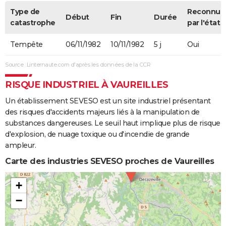
Type de
Reconnue
Début
Fin
Durée
catastrophe
par l'état
Tempête
06/11/1982
10/11/1982
5 j
Oui
Source : Linternaute.com d'après les données de la CCR
RISQUE INDUSTRIEL À VAUREILLES
Un établissement SEVESO est un site industriel présentant
des risques d'accidents majeurs liés à la manipulation de
substances dangereuses. Le seuil haut implique plus de risque
d'explosion, de nuage toxique ou d'incendie de grande
ampleur.
Carte des industries SEVESO proches de Vaureilles
+
−