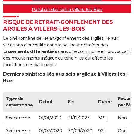
Pollution des sols à Villers-les-Bois
RISQUE DE RETRAIT-GONFLEMENT DES
ARGILES À VILLERS-LES-BOIS
Le phénomène de retrait-gonflement des argiles, lié aux
variations d'humidité dans le sol, peut entraîner des
tassements différentiels
dans une commune en provoquant
des mouvements inégaux du terrain, ce qui affecte les
fondations des bâtiments.
Derniers sinistres liés aux sols argileux à Villers-les-
Bois
Type de
Recon
Début
Fin
Durée
catastrophe
par l'ét
Sécheresse
01/01/2023
31/12/2023
365 j
Non
Sécheresse
01/07/2020
30/09/2020
92 j
Oui