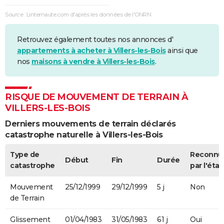
Source : Linternaute.com d'après les données de l'ONRN
Retrouvez également toutes nos annonces d'
appartements à acheter à Villers-les-Bois
ainsi que
nos
maisons à vendre à Villers-les-Bois
.
RISQUE DE MOUVEMENT DE TERRAIN À
VILLERS-LES-BOIS
Derniers mouvements de terrain déclarés
catastrophe naturelle à Villers-les-Bois
Type de
Reconnu
Début
Fin
Durée
catastrophe
par l'état
Mouvement
25/12/1999
29/12/1999
5 j
Non
de Terrain
Glissement
01/04/1983
31/05/1983
61 j
Oui