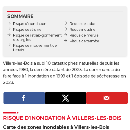
City break
Voyage de noces
Climat
Destinations
Voyage nature
Forum
+
PHOTO
SOMMAIRE
GUIDES D'ACHAT
Risque d’inondation
Risque de radon
Risque de séisme
Risque industriel
BONS PLANS
Risque de retrait-gonflement
Risque de mérule
des argiles
Risque de termite
CARTE DE VOEUX
Risque de mouvement de
terrain
Carte Bonne année
Carte Pâques
Carte de Noël
Carte Saint-Valentin
Carte d'anniversaire
DICTIONNAIRE
Villers-les-Bois a subi 10 catastrophes naturelles depuis les
Biographies
Expressions
Dictionnaire
Citations
Proverbes
PROGRAMME TV
années 1980, la dernière datant de 2023. La commune a dû
faire face à 1 inondation en 1999 et 1 épisode de sécheresse en
COPAINS D'AVANT
2023.
Se connecter
Collèges
Universités
Service militaire
S'inscrire
Lycées
Primaires
Entreprises
Avis de recherche
AVIS DE DÉCÈS
FORUM
Lifestyle
Sport
Television
Cinema
Bricolage
Culture
Auto
Voyage
RISQUE D’INONDATION À VILLERS-LES-BOIS
Carte des zones inondables à Villers-les-Bois