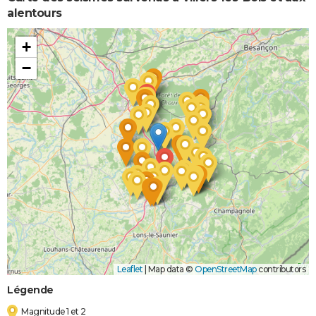
alentours
+
−
Leaflet
|
Map data ©
OpenStreetMap
contributors
Légende
Magnitude 1 et 2