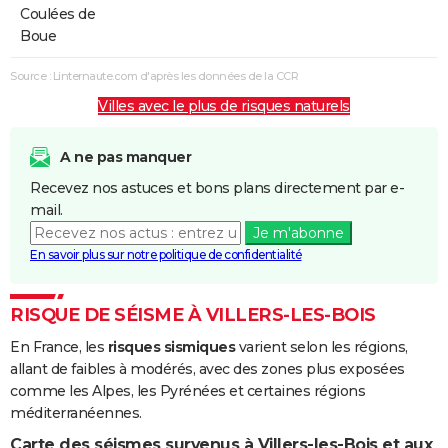
Coulées de
Boue
Source : Linternaute.com d'après les données de la CCR
Villes avec le plus de risques naturels
A ne pas manquer
Recevez nos astuces et bons plans directement par e-
mail.
Je m'abonne
En savoir plus sur notre politique de confidentialité
RISQUE DE SÉISME À VILLERS-LES-BOIS
En France, les
risques sismiques
varient selon les régions,
allant de faibles à modérés, avec des zones plus exposées
comme les Alpes, les Pyrénées et certaines régions
méditerranéennes.
Carte des séismes survenus à Villers-les-Bois et aux