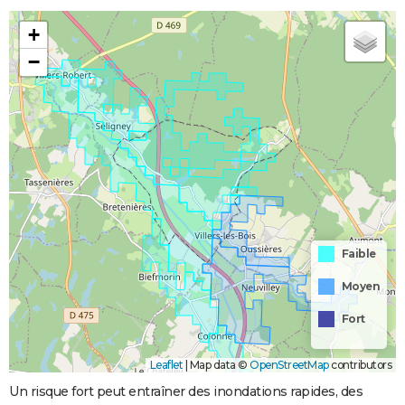
+
−
Faible
Moyen
Fort
Leaflet
|
Map data ©
OpenStreetMap
contributors
Un risque fort peut entraîner des inondations rapides, des