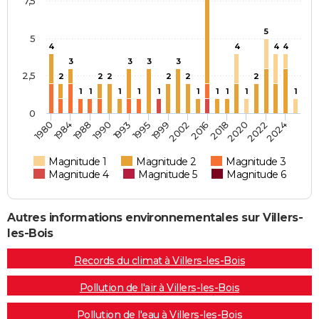
7,5
5
5
4
4
4
4
3
3
3
3
2,5
2
2
2
2
2
2
1
1
1
1
1
1
1
1
1
1
0
1984
1990
1995
2002
2018
2022
1980
1988
1993
1999
2016
2020
2024
Magnitude 1
Magnitude 2
Magnitude 3
Magnitude 4
Magnitude 5
Magnitude 6
Autres informations environnementales sur Villers-
les-Bois
Records du climat à Villers-les-Bois
Pollution de l'air à Villers-les-Bois
Pollution de l'eau à Villers-les-Bois