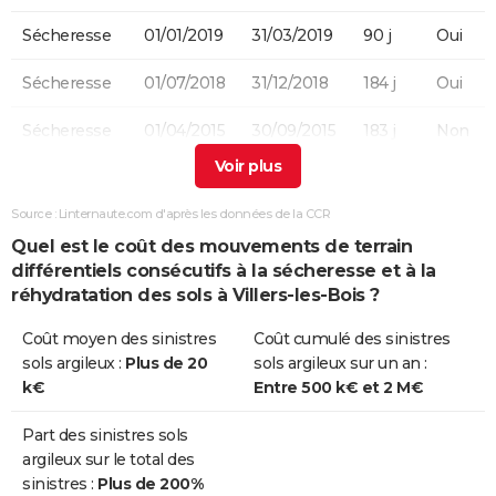
Sécheresse
01/01/2019
31/03/2019
90 j
Oui
Sécheresse
01/07/2018
31/12/2018
184 j
Oui
Sécheresse
01/04/2015
30/09/2015
183 j
Non
Sécheresse
01/07/2003
30/09/2003
92 j
Oui
Source : Linternaute.com d'après les données de la CCR
Quel est le coût des mouvements de terrain
différentiels consécutifs à la sécheresse et à la
réhydratation des sols à Villers-les-Bois ?
Coût moyen des sinistres
Coût cumulé des sinistres
sols argileux :
Plus de 20
sols argileux sur un an :
k€
Entre 500 k€ et 2 M€
Part des sinistres sols
argileux sur le total des
sinistres :
Plus de 200%