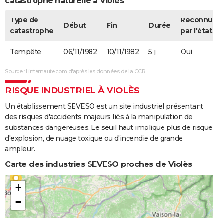
catastrophe naturelle à Violès
Type de
Reconnue
Début
Fin
Durée
catastrophe
par l'état
Tempête
06/11/1982
10/11/1982
5 j
Oui
Source : Linternaute.com d'après les données de la CCR
RISQUE INDUSTRIEL À VIOLÈS
Un établissement SEVESO est un site industriel présentant
des risques d'accidents majeurs liés à la manipulation de
substances dangereuses. Le seuil haut implique plus de risque
d'explosion, de nuage toxique ou d'incendie de grande
ampleur.
Carte des industries SEVESO proches de Violès
+
−