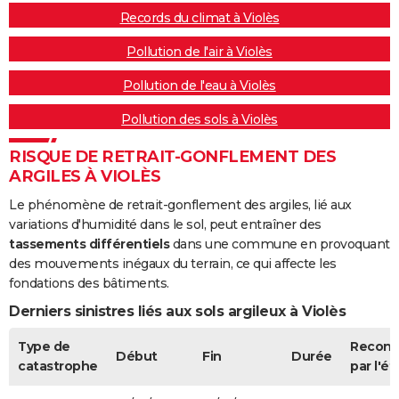
Records du climat à Violès
Pollution de l'air à Violès
Pollution de l'eau à Violès
Pollution des sols à Violès
RISQUE DE RETRAIT-GONFLEMENT DES
ARGILES À VIOLÈS
Le phénomène de retrait-gonflement des argiles, lié aux
variations d'humidité dans le sol, peut entraîner des
tassements différentiels
dans une commune en provoquant
des mouvements inégaux du terrain, ce qui affecte les
fondations des bâtiments.
Derniers sinistres liés aux sols argileux à Violès
Type de
Recon
Début
Fin
Durée
catastrophe
par l'ét