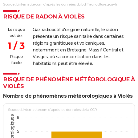
Source : Linternaute.com d'après les données du bdiff.agriculture.gouv.fr
RISQUE DE RADON À VIOLÈS
Le risque
Gaz radioactif d'origine naturelle, le radon
est de :
présente un risque sanitaire dans certaines
1 / 3
régions granitiques et volcaniques,
notamment en Bretagne, Massif Central et
Risque
Vosges, où sa concentration dans les
faible
habitations peut être élevée.
RISQUE DE PHÉNOMÈNE MÉTÉOROLOGIQUE À
VIOLÈS
Nombre de phénomènes météorologiques à Violès
Source : Linternaute.com d'après les données de la CCR
6
5