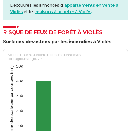
Découvrez les annonces d'
appartements en vente à
Violès
et les
maisons à acheter à Violès
.
RISQUE DE FEUX DE FORÊT À VIOLÈS
Surfaces dévastées par les incendies à Violès
Source : Linternaute.com d'après les données du
bdiff.agriculture.gouv.fr
50k
Somme des surfaces parcourues (m²)
40k
30k
20k
10k