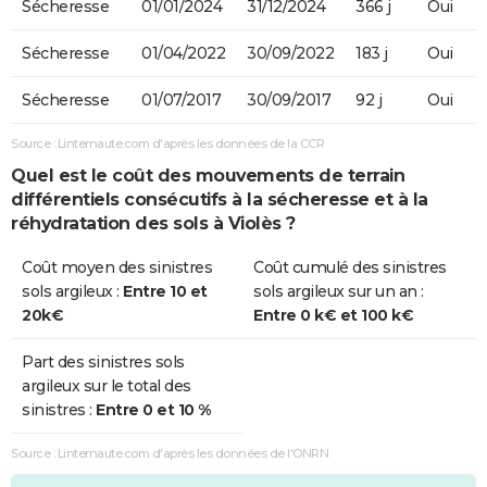
Sécheresse
01/01/2024
31/12/2024
366 j
Oui
Sécheresse
01/04/2022
30/09/2022
183 j
Oui
Sécheresse
01/07/2017
30/09/2017
92 j
Oui
Source : Linternaute.com d'après les données de la CCR
Quel est le coût des mouvements de terrain
différentiels consécutifs à la sécheresse et à la
réhydratation des sols à Violès ?
Coût moyen des sinistres
Coût cumulé des sinistres
sols argileux :
Entre 10 et
sols argileux sur un an :
20k€
Entre 0 k€ et 100 k€
Part des sinistres sols
argileux sur le total des
sinistres :
Entre 0 et 10 %
Source : Linternaute.com d'après les données de l'ONRN