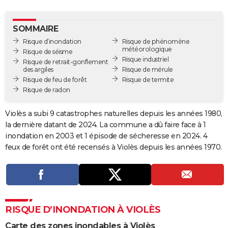
City break
Voyage de noces
Climat
Destinations
Voyage nature
Forum
+
PHOTO
SOMMAIRE
GUIDES D'ACHAT
Risque d’inondation
Risque de phénomène
météorologique
Risque de séisme
BONS PLANS
Risque industriel
Risque de retrait-gonflement
des argiles
Risque de mérule
CARTE DE VOEUX
Risque de feu de forêt
Risque de termite
Risque de radon
Carte Bonne année
Carte Pâques
Carte de Noël
Carte Saint-Valentin
Carte d'anniversaire
DICTIONNAIRE
Violès a subi 9 catastrophes naturelles depuis les années 1980,
Biographies
Expressions
Dictionnaire
Citations
Proverbes
PROGRAMME TV
la dernière datant de 2024. La commune a dû faire face à 1
inondation en 2003 et 1 épisode de sécheresse en 2024. 4
COPAINS D'AVANT
feux de forêt ont été recensés à Violès depuis les années 1970.
Se connecter
Collèges
Universités
Service militaire
S'inscrire
Lycées
Primaires
Entreprises
Avis de recherche
AVIS DE DÉCÈS
FORUM
Lifestyle
Sport
Television
Cinema
Bricolage
Culture
Auto
Voyage
RISQUE D’INONDATION À VIOLÈS
Carte des zones inondables à Violès