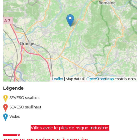
Leaflet
|
Map data ©
OpenStreetMap
contributors
Légende
SEVESO seuil bas
SEVESO seuil haut
Violès
Villes avec le plus de risque industriel