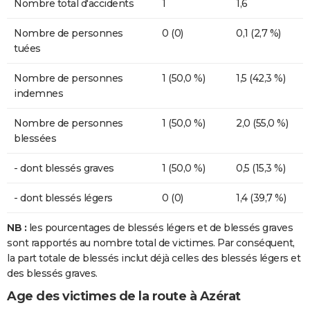
Nombre total d'accidents
1
1,6
Nombre de personnes
0 (0)
0,1 (2,7 %)
tuées
Nombre de personnes
1 (50,0 %)
1,5 (42,3 %)
indemnes
Nombre de personnes
1 (50,0 %)
2,0 (55,0 %)
blessées
- dont blessés graves
1 (50,0 %)
0,5 (15,3 %)
- dont blessés légers
0 (0)
1,4 (39,7 %)
NB :
les pourcentages de blessés légers et de blessés graves
sont rapportés au nombre total de victimes. Par conséquent,
la part totale de blessés inclut déjà celles des blessés légers et
des blessés graves.
Age des victimes de la route à Azérat