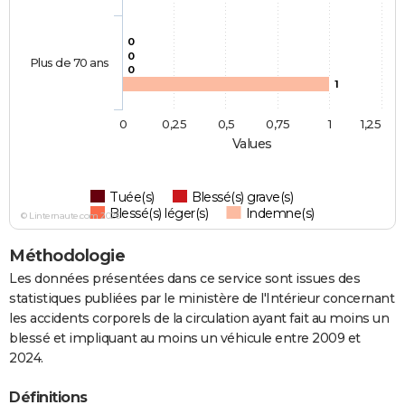
0
0
Plus de 70 ans
0
1
0
0,25
0,5
0,75
1
1,25
Values
Tuée(s)
Blessé(s) grave(s)
Blessé(s) léger(s)
Indemne(s)
© Linternaute.com 2026
Méthodologie
Les données présentées dans ce service sont issues des
statistiques publiées par le ministère de l'Intérieur concernant
les accidents corporels de la circulation ayant fait au moins un
blessé et impliquant au moins un véhicule entre 2009 et
2024.
Définitions