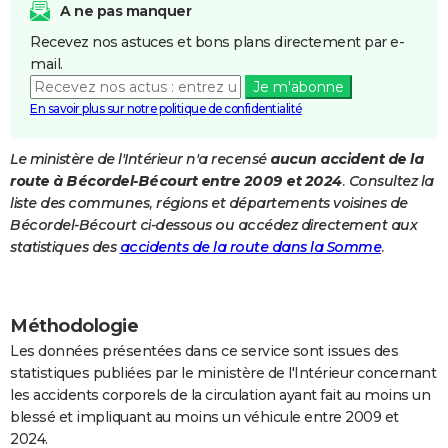
A ne pas manquer
City break
Voyage de noces
Climat
Destinations
Voyage nature
Forum
+
PHOTO
Recevez nos astuces et bons plans directement par e-
mail.
GUIDES D'ACHAT
Je m'abonne
BONS PLANS
En savoir plus sur notre politique de confidentialité
CARTE DE VOEUX
Le ministère de l'Intérieur n'a recensé
aucun accident de la
route à Bécordel-Bécourt entre 2009 et 2024
. Consultez la
Carte Bonne année
Carte Pâques
Carte de Noël
Carte Saint-Valentin
Carte d'anniversaire
DICTIONNAIRE
liste des communes, régions et départements voisines de
Biographies
Expressions
Dictionnaire
Citations
Proverbes
Bécordel-Bécourt ci-dessous ou accédez directement aux
PROGRAMME TV
statistiques des
accidents de la route dans la Somme
.
COPAINS D'AVANT
Se connecter
Collèges
Universités
Service militaire
S'inscrire
Lycées
Primaires
Entreprises
Avis de recherche
AVIS DE DÉCÈS
Méthodologie
FORUM
Les données présentées dans ce service sont issues des
statistiques publiées par le ministère de l'Intérieur concernant
Lifestyle
Sport
Television
Cinema
Bricolage
Culture
Auto
Voyage
les accidents corporels de la circulation ayant fait au moins un
blessé et impliquant au moins un véhicule entre 2009 et
2024.