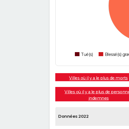
Tué(s)
Blessé(s) gra
Villes où il y a le plus de morts
Villes où il y a le plus de personn
indemnes
Données 2022