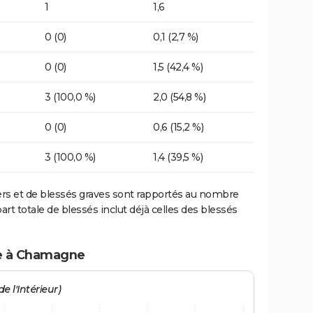
1
1,6
0 (0)
0,1 (2,7 %)
0 (0)
1,5 (42,4 %)
3 (100,0 %)
2,0 (54,8 %)
0 (0)
0,6 (15,2 %)
3 (100,0 %)
1,4 (39,5 %)
ers et de blessés graves sont rapportés au nombre
art totale de blessés inclut déjà celles des blessés
te à Chamagne
e l'Intérieur)