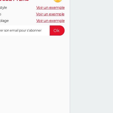
style
Voir un exemple
o
Voir un exemple
olage
Voir un exemple