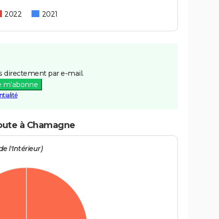
2022
2021
 directement par e-mail.
e m'abonne
tialité
 route à Chamagne
e l'Intérieur)