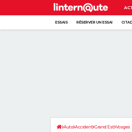
AC
ESSAIS
RÉSERVER UN ESSAI
CITA
Auto
Accident
Grand Est
Vosges