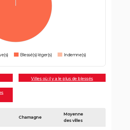
ve(s)
Blessé(s) léger(s)
Indemne(s)
Villes où il y a le plus de blessés
es
Moyenne
Chamagne
des villes