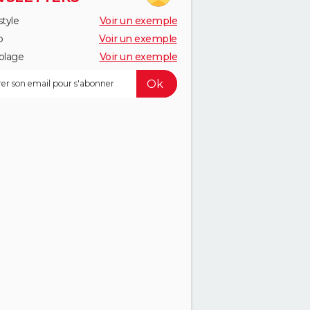
style
Voir un exemple
o
Voir un exemple
olage
Voir un exemple