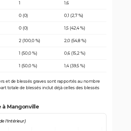
1
1,6
0 (0)
0,1 (2,7 %)
0 (0)
1,5 (42,4 %)
2 (100,0 %)
2,0 (54,8 %)
1 (50,0 %)
0,6 (15,2 %)
1 (50,0 %)
1,4 (39,5 %)
ers et de blessés graves sont rapportés au nombre
art totale de blessés inclut déjà celles des blessés
e à Mangonville
e l'Intérieur)