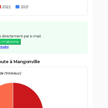
2022
2021
 directement par e-mail.
e m'abonne
tialité
route à Mangonville
e l'Intérieur)