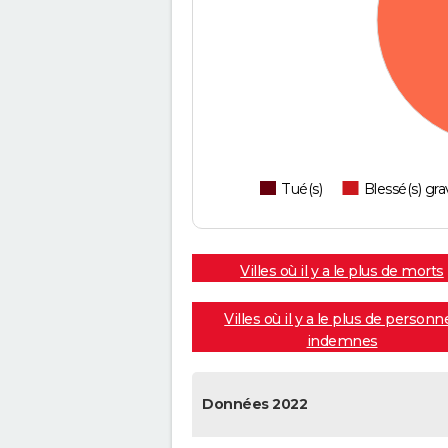
Tué(s)
Blessé(s) gra
Villes où il y a le plus de morts
Villes où il y a le plus de personn
indemnes
Données 2022