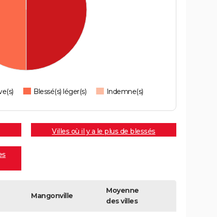
ve(s)
Blessé(s) léger(s)
Indemne(s)
Villes où il y a le plus de blessés
es
Moyenne
Mangonville
des villes