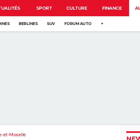
TUALITÉS
SPORT
CULTURE
FINANCE
A
DINES
BERLINES
SUV
FORUM AUTO
+
-et-Moselle
NEW