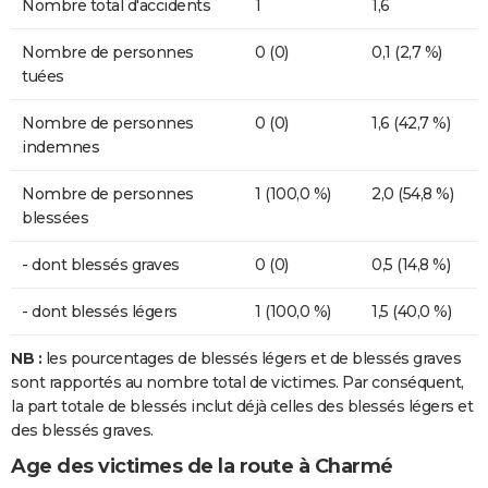
Nombre total d'accidents
1
1,6
Nombre de personnes
0 (0)
0,1 (2,7 %)
tuées
Nombre de personnes
0 (0)
1,6 (42,7 %)
indemnes
Nombre de personnes
1 (100,0 %)
2,0 (54,8 %)
blessées
- dont blessés graves
0 (0)
0,5 (14,8 %)
- dont blessés légers
1 (100,0 %)
1,5 (40,0 %)
NB :
les pourcentages de blessés légers et de blessés graves
sont rapportés au nombre total de victimes. Par conséquent,
la part totale de blessés inclut déjà celles des blessés légers et
des blessés graves.
Age des victimes de la route à Charmé