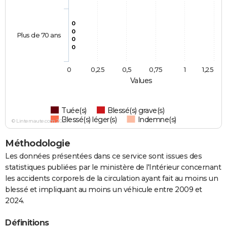
0
0
Plus de 70 ans
0
0
0
0,25
0,5
0,75
1
1,25
Values
Tuée(s)
Blessé(s) grave(s)
Blessé(s) léger(s)
Indemne(s)
© Linternaute.com 2026
Méthodologie
Les données présentées dans ce service sont issues des
statistiques publiées par le ministère de l'Intérieur concernant
les accidents corporels de la circulation ayant fait au moins un
blessé et impliquant au moins un véhicule entre 2009 et
2024.
Définitions