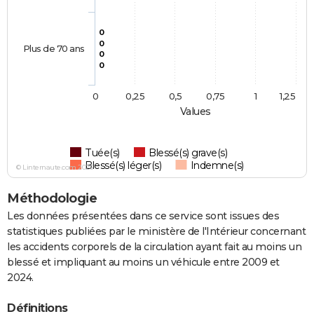
0
0
Plus de 70 ans
0
0
0
0,25
0,5
0,75
1
1,25
Values
Tuée(s)
Blessé(s) grave(s)
Blessé(s) léger(s)
Indemne(s)
© Linternaute.com 2026
Méthodologie
Les données présentées dans ce service sont issues des
statistiques publiées par le ministère de l'Intérieur concernant
les accidents corporels de la circulation ayant fait au moins un
blessé et impliquant au moins un véhicule entre 2009 et
2024.
Définitions