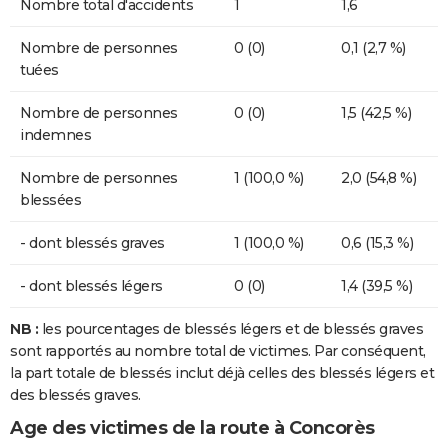
Nombre total d'accidents
1
1,6
Nombre de personnes
0 (0)
0,1 (2,7 %)
tuées
Nombre de personnes
0 (0)
1,5 (42,5 %)
indemnes
Nombre de personnes
1 (100,0 %)
2,0 (54,8 %)
blessées
- dont blessés graves
1 (100,0 %)
0,6 (15,3 %)
- dont blessés légers
0 (0)
1,4 (39,5 %)
NB :
les pourcentages de blessés légers et de blessés graves
sont rapportés au nombre total de victimes. Par conséquent,
la part totale de blessés inclut déjà celles des blessés légers et
des blessés graves.
Age des victimes de la route à Concorès