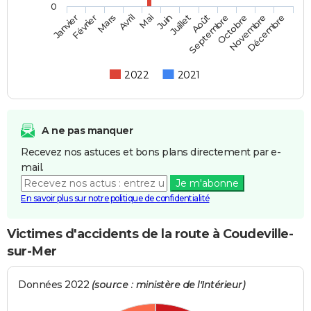
0
Février
Mai
Août
Novembre
Mars
Juin
Septembre
Décembre
Janvier
Avril
Juillet
Octobre
2022
2021
A ne pas manquer
Recevez nos astuces et bons plans directement par e-
mail.
Je m'abonne
En savoir plus sur notre politique de confidentialité
Victimes d'accidents de la route à Coudeville-
sur-Mer
Données 2022
(source : ministère de l'Intérieur)