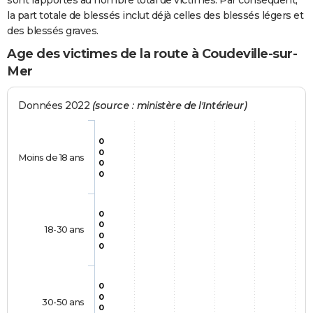
sont rapportés au nombre total de victimes. Par conséquent,
la part totale de blessés inclut déjà celles des blessés légers et
des blessés graves.
Age des victimes de la route à Coudeville-sur-
Mer
Données 2022
(source : ministère de l'Intérieur)
0
0
Moins de 18 ans
0
0
0
0
18-30 ans
0
0
0
0
30-50 ans
0