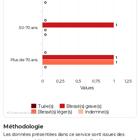
0
0
1
50-70 ans
0
0
0
1
Plus de 70 ans
1
0
0
0,25
0,5
0,75
1
1,25
Values
Tuée(s)
Blessé(s) grave(s)
Blessé(s) léger(s)
Indemne(s)
© Linternaute.com 2026
Méthodologie
Les données présentées dans ce service sont issues des