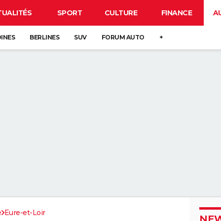
TUALITÉS
SPORT
CULTURE
FINANCE
A
DINES
BERLINES
SUV
FORUM AUTO
+
e
Eure-et-Loir
NEW