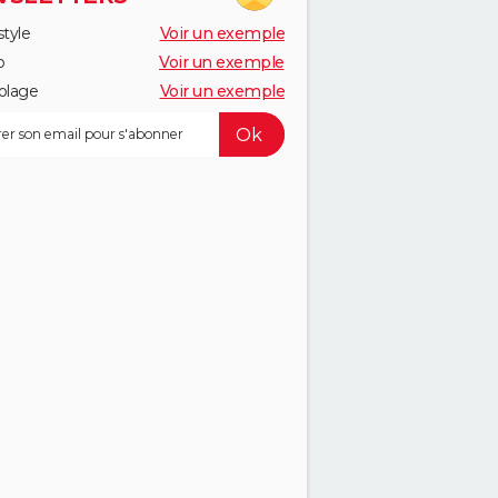
style
Voir un exemple
o
Voir un exemple
olage
Voir un exemple