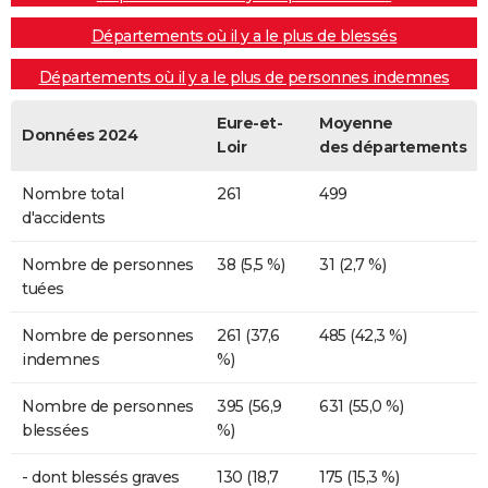
Départements où il y a le plus de blessés
Départements où il y a le plus de personnes indemnes
Eure-et-
Moyenne
Données 2024
Loir
des départements
Nombre total
261
499
d'accidents
Nombre de personnes
38 (5,5 %)
31 (2,7 %)
tuées
Nombre de personnes
261 (37,6
485 (42,3 %)
indemnes
%)
Nombre de personnes
395 (56,9
631 (55,0 %)
blessées
%)
- dont blessés graves
130 (18,7
175 (15,3 %)