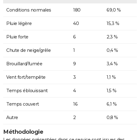
Conditions normales
180
69,0 %
Pluie légère
40
15,3 %
Pluie forte
6
2,3 %
Chute de neige/grêle
1
0,4 %
Brouillard/fumée
9
3,4 %
Vent fort/tempête
3
1,1 %
Temps éblouissant
4
1,5 %
Temps couvert
16
6,1 %
Autre
2
0,8 %
Méthodologie
Les données présentées dans ce service sont issues des