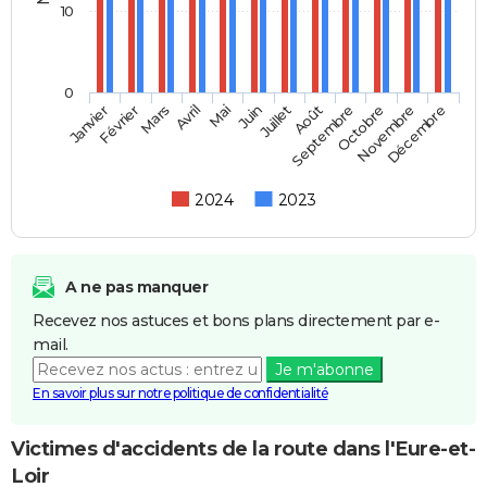
10
0
Janvier
Février
Mars
Avril
Mai
Juin
Juillet
Septembre
Août
Octobre
Novembre
Décembre
2024
2023
A ne pas manquer
Recevez nos astuces et bons plans directement par e-
mail.
Je m'abonne
En savoir plus sur notre politique de confidentialité
Victimes d'accidents de la route dans l'Eure-et-
Loir