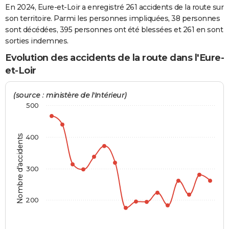
En 2024, Eure-et-Loir a enregistré 261 accidents de la route sur
City break
Voyage de noces
Climat
Destinations
Voyage nature
Forum
+
PHOTO
son territoire. Parmi les personnes impliquées, 38 personnes
sont décédées, 395 personnes ont été blessées et 261 en sont
GUIDES D'ACHAT
sorties indemnes.
BONS PLANS
Evolution des accidents de la route dans l'Eure-
et-Loir
CARTE DE VOEUX
Carte Bonne année
Carte Pâques
Carte de Noël
Carte Saint-Valentin
Carte d'anniversaire
(source : ministère de l'Intérieur)
DICTIONNAIRE
500
Biographies
Expressions
Dictionnaire
Citations
Proverbes
PROGRAMME TV
COPAINS D'AVANT
Nombre d'accidents
400
Se connecter
Collèges
Universités
Service militaire
S'inscrire
Lycées
Primaires
Entreprises
Avis de recherche
AVIS DE DÉCÈS
300
FORUM
Lifestyle
Sport
Television
Cinema
Bricolage
Culture
Auto
Voyage
200