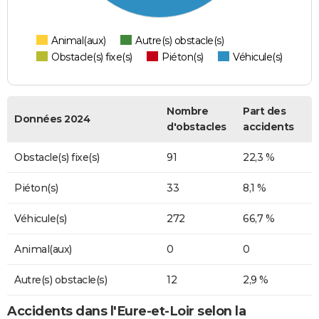
Animal(aux)
Autre(s) obstacle(s)
Obstacle(s) fixe(s)
Piéton(s)
Véhicule(s)
Nombre
Part des
Données 2024
d'obstacles
accidents
Obstacle(s) fixe(s)
91
22,3 %
Piéton(s)
33
8,1 %
Véhicule(s)
272
66,7 %
Animal(aux)
0
0
Autre(s) obstacle(s)
12
2,9 %
Accidents dans l'Eure-et-Loir selon la