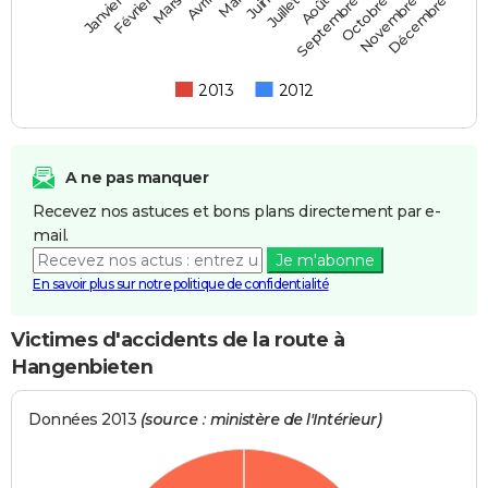
Février
Mai
Août
Novembre
Mars
Juin
Septembre
Décembre
Janvier
Avril
Juillet
Octobre
2013
2012
A ne pas manquer
Recevez nos astuces et bons plans directement par e-
mail.
Je m'abonne
En savoir plus sur notre politique de confidentialité
Victimes d'accidents de la route à
Hangenbieten
Données 2013
(source : ministère de l'Intérieur)