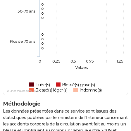
0
0
50-70 ans
0
0
0
0
Plus de 70 ans
0
0
0
0,25
0,5
0,75
1
1,25
Values
Tuée(s)
Blessé(s) grave(s)
Blessé(s) léger(s)
Indemne(s)
© Linternaute.com 2026
Méthodologie
Les données présentées dans ce service sont issues des
statistiques publiées par le ministère de l'Intérieur concernant
les accidents corporels de la circulation ayant fait au moins un
blessé et impliquant au moins un véhicule entre 2009 et