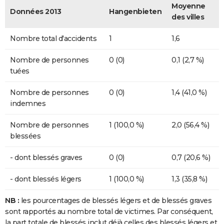
Moyenne
Données 2013
Hangenbieten
des villes
Nombre total d'accidents
1
1,6
Nombre de personnes
0 (0)
0,1 (2,7 %)
tuées
Nombre de personnes
0 (0)
1,4 (41,0 %)
indemnes
Nombre de personnes
1 (100,0 %)
2,0 (56,4 %)
blessées
- dont blessés graves
0 (0)
0,7 (20,6 %)
- dont blessés légers
1 (100,0 %)
1,3 (35,8 %)
NB :
les pourcentages de blessés légers et de blessés graves
sont rapportés au nombre total de victimes. Par conséquent,
la part totale de blessés inclut déjà celles des blessés légers et