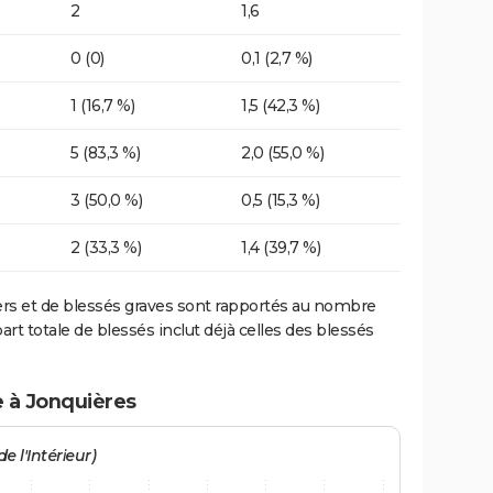
2
1,6
0 (0)
0,1 (2,7 %)
1 (16,7 %)
1,5 (42,3 %)
5 (83,3 %)
2,0 (55,0 %)
3 (50,0 %)
0,5 (15,3 %)
2 (33,3 %)
1,4 (39,7 %)
ers et de blessés graves sont rapportés au nombre
art totale de blessés inclut déjà celles des blessés
e à Jonquières
e l'Intérieur)