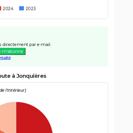
2024
2023
 directement par e-mail.
e m'abonne
tialité
route à Jonquières
e l'Intérieur)