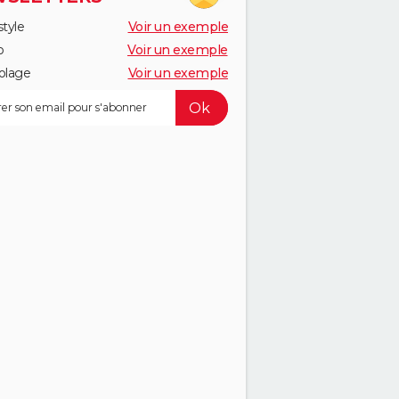
style
Voir un exemple
o
Voir un exemple
olage
Voir un exemple