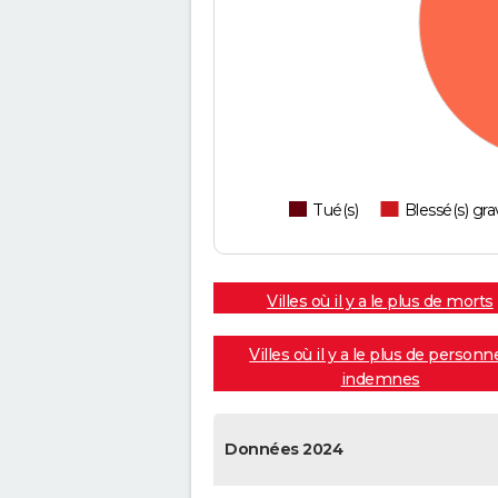
Tué(s)
Blessé(s) gra
Villes où il y a le plus de morts
Villes où il y a le plus de personn
indemnes
Données 2024