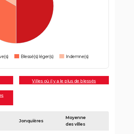
ve(s)
Blessé(s) léger(s)
Indemne(s)
Villes où il y a le plus de blessés
es
Moyenne
Jonquières
des villes