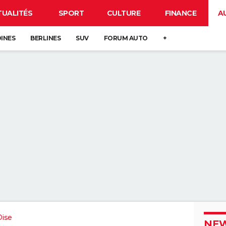
TUALITÉS
SPORT
CULTURE
FINANCE
A
DINES
BERLINES
SUV
FORUM AUTO
+
Oise
NEW