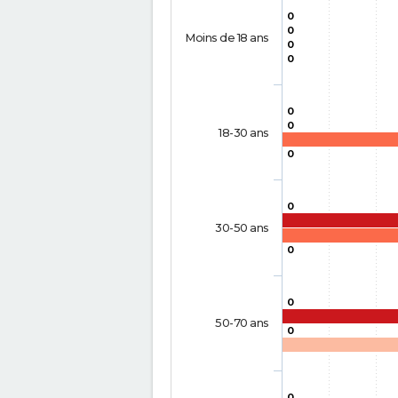
0
0
Moins de 18 ans
0
0
0
0
18-30 ans
0
0
30-50 ans
0
0
50-70 ans
0
0