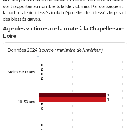
NB :
les pourcentages de blessés légers et de blessés graves
sont rapportés au nombre total de victimes. Par conséquent,
la part totale de blessés inclut déjà celles des blessés légers et
des blessés graves.
Age des victimes de la route à la Chapelle-sur-
Loire
Données 2024
(source : ministère de l'Intérieur)
0
0
Moins de 18 ans
0
0
1
1
18-30 ans
0
0
0
0