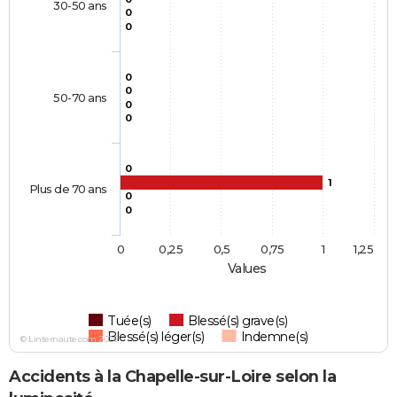
30-50 ans
0
0
0
0
50-70 ans
0
0
0
1
Plus de 70 ans
0
0
0
0,25
0,5
0,75
1
1,25
Values
Tuée(s)
Blessé(s) grave(s)
Blessé(s) léger(s)
Indemne(s)
© Linternaute.com 2026
Accidents à la Chapelle-sur-Loire selon la