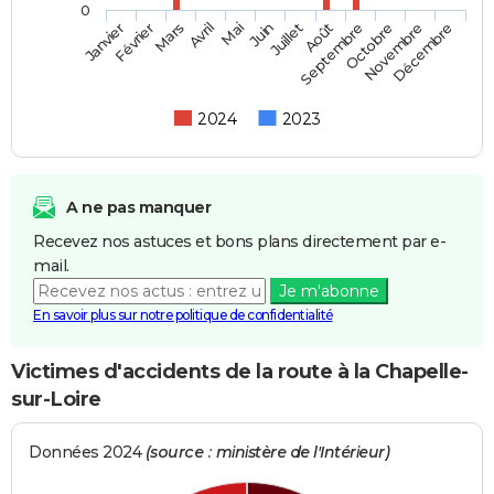
0
Février
Mai
Août
Novembre
Mars
Juin
Septembre
Décembre
Janvier
Avril
Juillet
Octobre
2024
2023
A ne pas manquer
Recevez nos astuces et bons plans directement par e-
mail.
Je m'abonne
En savoir plus sur notre politique de confidentialité
Victimes d'accidents de la route à la Chapelle-
sur-Loire
Données 2024
(source : ministère de l'Intérieur)