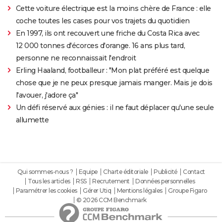
Cette voiture électrique est la moins chère de France : elle
coche toutes les cases pour vos trajets du quotidien
En 1997, ils ont recouvert une friche du Costa Rica avec
12 000 tonnes d'écorces d'orange. 16 ans plus tard,
personne ne reconnaissait l'endroit
Erling Haaland, footballeur : "Mon plat préféré est quelque
chose que je ne peux presque jamais manger. Mais je dois
l'avouer, j'adore ça"
Un défi réservé aux génies : il ne faut déplacer qu'une seule
allumette
Qui sommes-nous ?
Equipe
Charte éditoriale
Publicité
Contact
Tous les articles
RSS
Recrutement
Données personnelles
Paramétrer les cookies
Gérer Utiq
Mentions légales
Groupe Figaro
© 2026 CCM Benchmark